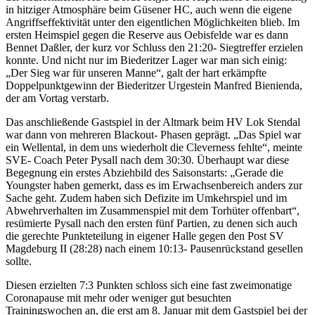
in hitziger Atmosphäre beim Güsener HC, auch wenn die eigene
Angriffseffektivität unter den eigentlichen Möglichkeiten blieb. Im
ersten Heimspiel gegen die Reserve aus Oebisfelde war es dann
Bennet Daßler, der kurz vor Schluss den 21:20- Siegtreffer erzielen
konnte. Und nicht nur im Biederitzer Lager war man sich einig:
„Der Sieg war für unseren Manne“, galt der hart erkämpfte
Doppelpunktgewinn der Biederitzer Urgestein Manfred Bienienda,
der am Vortag verstarb.
Das anschließende Gastspiel in der Altmark beim HV Lok Stendal
war dann von mehreren Blackout- Phasen geprägt. „Das Spiel war
ein Wellental, in dem uns wiederholt die Cleverness fehlte“, meinte
SVE- Coach Peter Pysall nach dem 30:30. Überhaupt war diese
Begegnung ein erstes Abziehbild des Saisonstarts: „Gerade die
Youngster haben gemerkt, dass es im Erwachsenbereich anders zur
Sache geht. Zudem haben sich Defizite im Umkehrspiel und im
Abwehrverhalten im Zusammenspiel mit dem Torhüter offenbart“,
resümierte Pysall nach den ersten fünf Partien, zu denen sich auch
die gerechte Punkteteilung in eigener Halle gegen den Post SV
Magdeburg II (28:28) nach einem 10:13- Pausenrückstand gesellen
sollte.
Diesen erzielten 7:3 Punkten schloss sich eine fast zweimonatige
Coronapause mit mehr oder weniger gut besuchten
Trainingswochen an, die erst am 8. Januar mit dem Gastspiel bei der