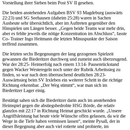
Vorstellung ihrer Sieben beim Post SV II gesehen.
Die beiden anstehenden Aufgaben BSV 93 Magdeburg (auswärts
22:23) und SG Seehausen (daheim 25:28) waren in Sachen
Ausbeute sehr übersichtlich, aber im Auftreten gegenüber den
Hinspielen um Längen besser. „Gegen beide Teams war mehr drin,
aber es fehlte jeweils die nötige Konzentration im Abschluss“, fasste
Co- Trainer Ingo Heitmann die letzten Minuspunkte der Saison
treffend zusammen.
Die letzten sechs Begegnungen der lang gezogenen Spielzeit
gewannen die Biederitzer durchweg und zumeist auch überzeugend.
War der 28:25- Heimerfolg nach einem 13:14- Pausenrückstand
gegen Wacker Westeregeln noch unter der Rubrik Arbeitssieg zu
finden, so war nach dem überraschend deutlichen 28:23-
Auswärtssieg beim SV Irxleben ein weiterer Schritt in die richtige
Richtung erkennbar. „Der Weg stimmt“, war man sich im
Biederitzer Lager einig.
Bestätigt sahen sich die Biederitzer darin auch im anstehenden
Heimspiel gegen die abstiegsbedrohte HSG Börde, die relativ
glanzlos mit 22:17 in Richtung Heimat geschickt wurde. „Unsere
Angriffsleistung hat heute viele Wünsche offen gelassen, da wir die
Wege in die Tiefe haben vermissen lassen“, meinte Pysall, der in
dieser Begegnung aber auch viel rotierte und probierte, im