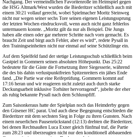
Nachgang. Der vermeindlichen Favoritenrolle im Heimspiel gegen
die HSG Altmark/West wurden die Biederitzer schließlich auch mit
einem 30:21 vollauf gerecht, wobei Spielmacher Moritz Steinweg
nicht nur wegen seiner sechs Tore seinen eigenen Leistungssprung
der letzten Wochen eindrucksvoll, wenn auch nicht ganz fehlerlos
untermauern konnte. „Moritz gilt da nur als Beispiel. Die Jungs
haben alle einen oder gar mehrere Schritte nach vorn gemacht. Es
braucht Zeit und birgt auch Fehler, aber es wird“, redete Pysall in
den Trainingseinheiten nicht nur einmal auf seine Schützlinge ein.
Auf dem Spielfeld fand der stetige Leistungsschub schließlich beim
Gastpiel in Gommern seinen absoluten Höhepunkt. Das 25:22
bedeutete für die Gäste die Fortsetzung ihrer Siegesserie, während
die des bis dahin verlustpunktfreien Spitzenreiters ein jähes Ende
fand. „Die Partie war eine Reifeprüfung. Gommern kommt auf
17:16 heran und wir reagieren nicht zuletzt auch durch starke
Deckungsarbeit inklusive Torhüter hervorragend“, jubelte der eher
als ruhig bekannte Pysall nach dem Schlusspfiff.
Zum Saisonkeraus hatte der Spielplan noch das Heimderby gegen
den Güsener HC parat. Und auch diese Begegnung entschieden die
Biederitzer mit dem sechsten Sieg in Folge zu ihren Gunsten. Nach
einem neuerlichen Pausenrückstand (12:13) drehten die Biederitzer,
bei denen Rechtsaußen Luca Exner gleich fünfmal traf, die Partie
zum 28:23 und überzeugten nicht nur den konditionell abbauenden