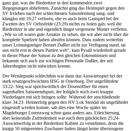
ganz gut, was die Biederitzer in den kommenden zwei
Begegnungen ablieferten. Zunächst ging das Heimspiel gegen den
SV Irxleben nach der schlechtesten Saisonleistung sang- und
klanglos mit 19:27 verloren, ehe es auch beim Gastspiel bei der
Zweiten des SV Oebisfelde (23:29) nichts zu holen gab, weil die
Biederitzer in alte und eigentlich längst vergessene Muster verfielen.
„Wie so oft waren gute Ansätze zu sehen, die wir aber nicht über die
komplette Spielzeit haben abrufen können. Dass zudem weiterhin
unser Leistungsträger Bennet Daßler nicht zur Verfügung stand, tat
uns nicht erst in diesen Partien weh“, kam Pysall wiederholt gerade
in dieser Phase der Saison zu den gleichen Erkenntnissen und
bekannte sich auch zur wichtigen Personalie Daßler, der seit
Jahresbeginn nicht mitwirken konnte.
Der Wendepunkt schlechthin war dann das Auswärtsspiel bei der
stark ersatzgeschwächten HSG in Osterburg. Der ungefährdete
33:22- Sieg war sprichwörtlich der Dosenöffner für einen
sagenhaften Saisonendspurt, der lediglich noch zwei knappe
Niederlagen mit sich bringen sollte. Während der anschließende
klare 34:23- Heimerfolg gegen den HV Lok Stendal als ungefährdet
eingestuft werden konnte, sah dies eine Woche später im
Magdeburger Lorenzweg schon ganz anders aus. Erleichterung,
aber keinesfalls Zufriedenheit war nach dem glücklichen 25:24-
Auswärtserfolg in der Biederitzer Kabine zu vernehmen, denn die
knapp 50 mitgereisten Zuschauer hatten längst keine überzeugene