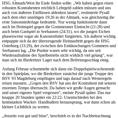
HSG Altmark/West ihr Ende finden sollte. „Wir haben gegen einen
robusten Kontrahenten reichlich Lehrgeld zahlen müssen und uns
auch von äußeren Einflüssen ablenken lassen“, resümierte Pysall
nach dem eher unnötigen 19:26 in der Altmark, was gleichzeitig die
erste Saisonniederlage bedeutete. Nur wenig funktionierte dann
auch im Heimspiel gegen die Gommeraner Eintracht (21:28) und
auch beim Gastspiel in Seehausen (24:31), wo die jungen Eichen
phasenweise sogar als Kanonenfutter fungierten. Als äußerst wichtig
entpuppte sich da der überzeugende Heimauftritt gegen die HSG
Osterburg (33:29), der zwischen den Enttäuschungen Gommern und
Seehausen lag. „Die Punkte waren sehr wichtig, da uns seit
Wiederaufnahme des Spielbetriebs nicht wirklich viel gelang“, war
man sich im Biederitzer Lager nach dem Befreiungsschlag einig.
Anfang Februar schummelte sich dann ein Doppelspielwochenende
in den Spielplan, wo die Biederitzer zunächst die junge Truppe des
BSV 93 Magdeburg empfingen und tags darauf nach Westeregeln
reisen mussten. „Gegen den BSV hat uns der Kontrahent mit seinem
enormen Tempo überrascht. Da haben wir große Augen gemacht
und unser eigenes Spiel vergessen“, meinte Pysall später. Das nur
knappe 20 Stunden später ein 22:22- Unentschieden bei den
heimstarken Wacker- Handballern heraussprang, war dann schon als
kleiner Lichtblick zu werten.
„Jenseits von gut und böse“, beschrieb es in der Nachbetrachtung