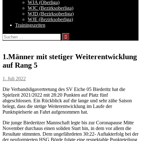
WJA (Oberliga)
WJC (Bezirksoberliga)
WJD (Bezirksoberliga)
WJE (Bezirksoberliga)
Trainingszeiten
Suchen
nach:
1.Männer mit stetiger Weiterentwicklung
auf Rang 5
1. Juli 2022
Die Verbandsligavertretung des SV Eiche 05 Biederitz hat die
Spielzeit 2021/2022 mit 28:20 Punkten auf Platz fünf
abgeschlossen. Ein Rückblick auf die lange und sehr zähe Saison
belegt, dass die stetige Weiterentwicklung im Laufe der
Punktspielserie an Fahrt aufgenommen hat.
Die junge Biederitzer Mannschaft legte bis zur Coronapause Mitte
November durchaus einen soliden Start hin, in dem vor allem die
Resultate stimmten. Dem ungefährdeten 30:22- Auftakterfolg bei der
der neuformierten HSG Börde folgte eine respektable Punkteteilung