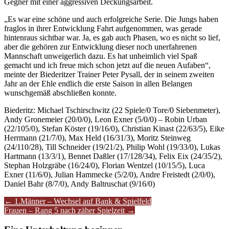
Gegner mit einer aggressiven Deckungsarbeit.
„Es war eine schöne und auch erfolgreiche Serie. Die Jungs haben
fraglos in ihrer Entwicklung Fahrt aufgenommen, was gerade
hintenraus sichtbar war. Ja, es gab auch Phasen, wo es nicht so lief,
aber die gehören zur Entwicklung dieser noch unerfahrenen
Mannschaft unweigerlich dazu. Es hat unheimlich viel Spaß
gemacht und ich freue mich schon jetzt auf die neuen Aufaben“,
meinte der Biederitzer Trainer Peter Pysall, der in seinem zweiten
Jahr an der Ehle endlich die erste Saison in allen Belangen
wunschgemäß abschließen konnte.
Biederitz: Michael Tschirschwitz (22 Spiele/0 Tore/0 Siebenmeter),
Andy Gronemeier (20/0/0), Leon Exner (5/0/0) – Robin Urban
(22/105/0), Stefan Köster (19/16/0), Christian Kinast (22/63/5), Eike
Herrmann (21/7/0), Max Held (16/31/3), Moritz Steinweg
(24/110/28), Till Schneider (19/21/2), Philip Wohl (19/33/0), Lukas
Hartmann (13/3/1), Bennet Daßler (17/128/34), Felix Eix (24/35/2),
Stephan Holzgräbe (16/24/0), Florian Wentzel (10/15/5), Luca
Exner (11/6/0), Julian Hammecke (5/2/0), Andre Freistedt (2/0/0),
Daniel Bahr (8/7/0), Andy Baltruschat (9/16/0)
Artikel-
←
1.Männer – Wechsel auf Bank & Spielfeld
Frauen – Rang 5 nach zäher Spielzeit
→
Navigation