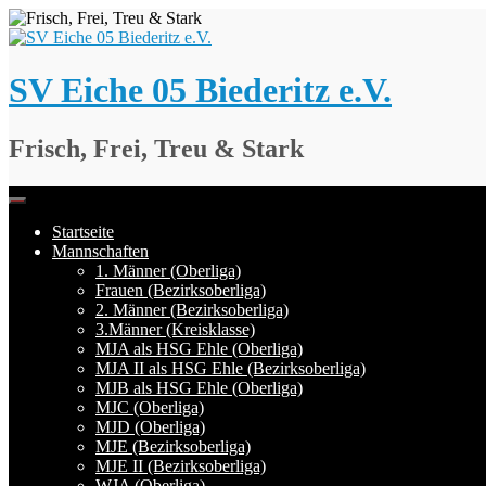
Springe
zum
Inhalt
SV Eiche 05 Biederitz e.V.
Frisch, Frei, Treu & Stark
Startseite
Mannschaften
1. Männer (Oberliga)
Frauen (Bezirksoberliga)
2. Männer (Bezirksoberliga)
3.Männer (Kreisklasse)
MJA als HSG Ehle (Oberliga)
MJA II als HSG Ehle (Bezirksoberliga)
MJB als HSG Ehle (Oberliga)
MJC (Oberliga)
MJD (Oberliga)
MJE (Bezirksoberliga)
MJE II (Bezirksoberliga)
WJA (Oberliga)