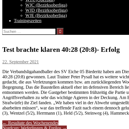
WJC (Bezirksoberliga)
WJD (Bezirksoberliga)
WJE (Bezirksoberliga)
Trainingszeiten
Suchen
nach:
Test brachte klaren 40:28 (20:8)- Erfolg
22. September 2021
Die Verbandsligahandballer des SV Eiche 05 Biederitz haben am Diens
40:28 (20:8) gewonnen. Laut Trainer Peter Pysall hat es weitere wich
gedacht, die aus Verletzungen kommen bzw. am zurückliegenden Woc
Begegnung. Das die Baustellen aktuell eher im defensiven Bereich lie
entnommen werden. Die Gastgeber bestimmten frühzeitig die Partie und
Angriffsverhalten zu sehr das wichtige Agieren in der Deckung. Am En
Strafwürfe) ihr Ziel fanden. „Wir haben viel in der Abwehr umgestellt
abarbeiten müssen“, war das treffende Fazit nach einem dennoch gelu
(3), Wentzel (5/2), Herrmann (1), Held (5/2), Steinweg (4), Hammecke
Artikel-
←
Resultate des Wochenendes
Nordcup: Weferlingen & Freilos
→