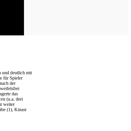
 und deutlich mit
e für Spieler
nach der
weifelsfrei
agerte das
en (u.a. drei
r weiter
be (1), Kinast