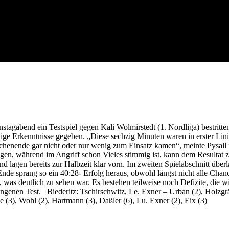
tagabend ein Testspiel gegen Kali Wolmirstedt (1. Nordliga) bestritten
tige Erkenntnisse gegeben. „Diese sechzig Minuten waren in erster Lini
henende gar nicht oder nur wenig zum Einsatz kamen“, meinte Pysall 
gen, während im Angriff schon Vieles stimmig ist, kann dem Resultat z
 lagen bereits zur Halbzeit klar vorn. Im zweiten Spielabschnitt überl
de sprang so ein 40:28- Erfolg heraus, obwohl längst nicht alle Chanc
, was deutlich zu sehen war. Es bestehen teilweise noch Defizite, die wi
ngenen Test. Biederitz: Tschirschwitz, Le. Exner – Urban (2), Holzgrä
 (3), Wohl (2), Hartmann (3), Daßler (6), Lu. Exner (2), Eix (3)