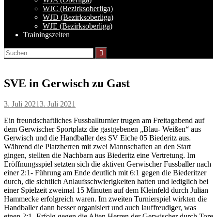
WJC (Bezirksoberliga)
WJD (Bezirksoberliga)
WJE (Bezirksoberliga)
Trainingszeiten
Suchen
nach:
SVE in Gerwisch zu Gast
3. Juli 2021
3. Juli 2021
Ein freundschaftliches Fussballturnier trugen am Freitagabend auf
dem Gerwischer Sportplatz die gastgebenen „Blau- Weißen“ aus
Gerwisch und die Handballer des SV Eiche 05 Biederitz aus.
Während die Platzherren mit zwei Mannschaften an den Start
gingen, stellten die Nachbarn aus Biederitz eine Vertretung. Im
Eröffnungsspiel setzten sich die aktiven Gerwischer Fussballer nach
einer 2:1- Führung am Ende deutlich mit 6:1 gegen die Biederitzer
durch, die sichtlich Anlaufsschwierigkeiten hatten und lediglich bei
einer Spielzeit zweimal 15 Minuten auf dem Kleinfeld durch Julian
Hammecke erfolgreich waren. Im zweiten Turnierspiel wirkten die
Handballer dann besser organisiert und auch lauffreudiger, was
einen 2:1- Erfolg gegen die Alten Herren der Gerwischer durch Tore