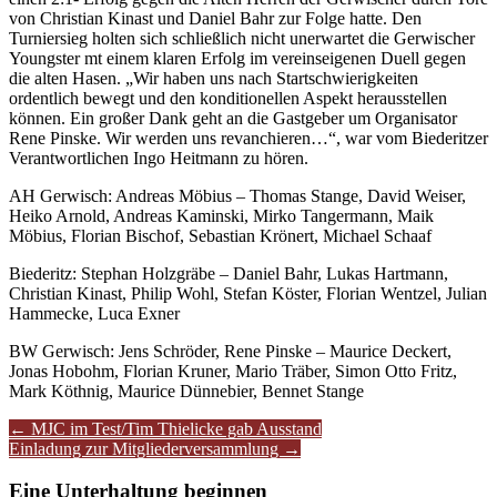
von Christian Kinast und Daniel Bahr zur Folge hatte. Den
Turniersieg holten sich schließlich nicht unerwartet die Gerwischer
Youngster mt einem klaren Erfolg im vereinseigenen Duell gegen
die alten Hasen. „Wir haben uns nach Startschwierigkeiten
ordentlich bewegt und den konditionellen Aspekt herausstellen
können. Ein großer Dank geht an die Gastgeber um Organisator
Rene Pinske. Wir werden uns revanchieren…“, war vom Biederitzer
Verantwortlichen Ingo Heitmann zu hören.
AH Gerwisch: Andreas Möbius – Thomas Stange, David Weiser,
Heiko Arnold, Andreas Kaminski, Mirko Tangermann, Maik
Möbius, Florian Bischof, Sebastian Krönert, Michael Schaaf
Biederitz: Stephan Holzgräbe – Daniel Bahr, Lukas Hartmann,
Christian Kinast, Philip Wohl, Stefan Köster, Florian Wentzel, Julian
Hammecke, Luca Exner
BW Gerwisch: Jens Schröder, Rene Pinske – Maurice Deckert,
Jonas Hobohm, Florian Kruner, Mario Träber, Simon Otto Fritz,
Mark Köthnig, Maurice Dünnebier, Bennet Stange
Artikel-
←
MJC im Test/Tim Thielicke gab Ausstand
Einladung zur Mitgliederversammlung
→
Navigation
Eine Unterhaltung beginnen