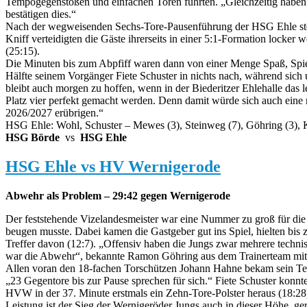
Tempogegenstößen und einfachen Toren führten. „Gleichzeitig haben si
bestätigen dies.“
Nach der wegweisenden Sechs-Tore-Pausenführung der HSG Ehle stellt
Kniff verteidigten die Gäste ihrerseits in einer 5:1-Formation locke
(25:15).
Die Minuten bis zum Abpfiff waren dann von einer Menge Spaß, Spiel
Hälfte seinem Vorgänger Fiete Schuster in nichts nach, während sich un
bleibt auch morgen zu hoffen, wenn in der Biederitzer Ehlehalle das
Platz vier perfekt gemacht werden. Denn damit würde sich auch eine 
2026/2027 erübrigen.“
HSG Ehle: Wohl, Schuster – Mewes (3), Steinweg (7), Göhring (3), Kal
HSG Börde
vs
HSG Ehle
HSG Ehle vs HV Wernigerode
Abwehr als Problem – 29:42 gegen Wernigerode
Der feststehende Vizelandesmeister war eine Nummer zu groß für di
beugen musste. Dabei kamen die Gastgeber gut ins Spiel, hielten bis z
Treffer davon (12:7). „Offensiv haben die Jungs zwar mehrere technis
war die Abwehr“, bekannte Ramon Göhring aus dem Trainerteam mit
Allen voran den 18-fachen Torschützen Johann Hahne bekam sein Team
„23 Gegentore bis zur Pause sprechen für sich.“ Fiete Schuster konn
HVW in der 37. Minute erstmals ein Zehn-Tore-Polster heraus (18:28
Leistung ist der Sieg der Wernigeröder Jungs auch in dieser Höhe ge