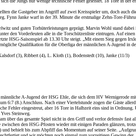
ch die Jungs nur wenige technische Fehler geleistet. 18 Tore in der er
en die Gastgeber im Angriff auf zwei Kreisspieler um, doch auch die
r weg. Fynn Janke warf in der 39. Minute die erstmalige Zehn-Tore-Führ
witz und guten Torhüterleistungen geprägt. Marvin Wohl stand dabei 
ter den Vorderleuten alle in die Torschützenliste eintrugen. Auf einen 
 letzte HSG-Saisonspiel
ab 13.30 Uhr
steigt. „Mit einem Sieg gegen Irxl
mögliche Qualifikation für die Oberliga der männlichen A-Jugend in de
sdorf (3), Ribbert (4), L. Kloth (1), Bodenstedt (10), Janke (11/3)
e männliche A-Jugend der HSG Ehle, die sich dem HV Wernigerode mit
um 6:7 (8.) Anschluss. Nach einer Viertelstunde zogen die Gäste allerd
che Fehler eingestreut, aber 16 Tore in Halbzeit eins sind in Ordnung
 Yves Steinweg.
 über das gesamte Spiel nicht in den Griff und verlor defensiv fast a
te zwischen den HSG-Pfosten wieder mit einigen Paraden glänzen, trot
) und behielt bis zum Abpfiff das Momentum auf seiner Seite. „Aufgru
rechtfertigt und wir möchten noch einmal zum vorzeitigen Gewinn der