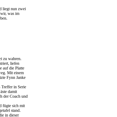
d liegt nun zwei
wir, was im
eben.
ei zu wahren.
iert, liefen
 auf die Platte
weg. Mit einem
etzte Fynn Janke
Treffer in Serie
Gäste damit
ich der Coach und
 fügte sich mit
etafel stand.
ie in dieser