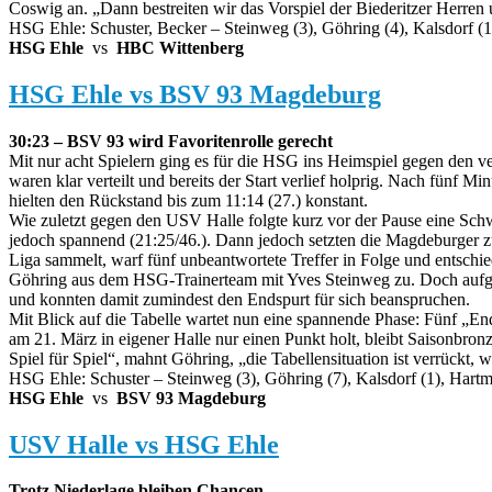
Coswig an. „Dann bestreiten wir das Vorspiel der Biederitzer Herren u
HSG Ehle: Schuster, Becker – Steinweg (3), Göhring (4), Kalsdorf (1)
HSG Ehle
vs
HBC Wittenberg
HSG Ehle vs BSV 93 Magdeburg
30:23 – BSV 93 wird Favoritenrolle gerecht
Mit nur acht Spielern ging es für die HSG ins Heimspiel gegen den ve
waren klar verteilt und bereits der Start verlief holprig. Nach fünf 
hielten den Rückstand bis zum 11:14 (27.) konstant.
Wie zuletzt gegen den USV Halle folgte kurz vor der Pause eine Schw
jedoch spannend (21:25/46.). Dann jedoch setzten die Magdeburger zum
Liga sammelt, warf fünf unbeantwortete Treffer in Folge und entschi
Göhring aus dem HSG-Trainerteam mit Yves Steinweg zu. Doch aufgebe
und konnten damit zumindest den Endspurt für sich beanspruchen.
Mit Blick auf die Tabelle wartet nun eine spannende Phase: Fünf „
am 21. März in eigener Halle nur einen Punkt holt, bleibt Saisonbron
Spiel für Spiel“, mahnt Göhring, „die Tabellensituation ist verrückt, 
HSG Ehle: Schuster – Steinweg (3), Göhring (7), Kalsdorf (1), Hartm
HSG Ehle
vs
BSV 93 Magdeburg
USV Halle vs HSG Ehle
Trotz Niederlage bleiben Chancen