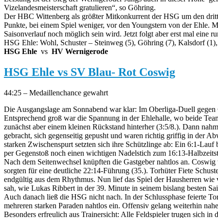
Vizelandesmeisterschaft gratulieren“, so Göhring.
Der HBC Wittenberg als größter Mitkonkurrent der HSG um den dritte
Punkte, bei einem Spiel weniger, vor den Youngstern von der Ehle
Saisonverlauf noch möglich sein wird. Jetzt folgt aber erst mal eine
HSG Ehle: Wohl, Schuster – Steinweg (5), Göhring (7), Kalsdorf (1), 
HSG Ehle
vs
HV Wernigerode
HSG Ehle vs SV Blau- Rot Coswig
44:25 – Medaillenchance gewahrt
Die Ausgangslage am Sonnabend war klar: Im Oberliga-Duell gegen 
Entsprechend groß war die Spannung in der Ehlehalle, wo beide Teams
zunächst aber einem kleinen Rückstand hinterher (3:5/8.). Dann nahm
gebracht, sich gegenseitig gepusht und waren richtig griffig in der
starken Zwischenspurt setzten sich ihre Schützlinge ab: Ein 6:1-Lauf
per Gegenstoß noch einen wichtigen Nadelstich zum 16:13-Halbzeits
Nach dem Seitenwechsel knüpften die Gastgeber nahtlos an. Coswig ve
sorgten für eine deutliche 22:14-Führung (35.). Torhüter Fiete Schus
endgültig aus dem Rhythmus. Nun lief das Spiel der Hausherren wie v
sah, wie Lukas Ribbert in der 39. Minute in seinem bislang besten Sa
Auch danach ließ die HSG nicht nach. In der Schlussphase feierte T
mehreren starken Paraden nahtlos ein. Offensiv gelang weiterhin nahe
Besonders erfreulich aus Trainersicht: Alle Feldspieler trugen sich in 