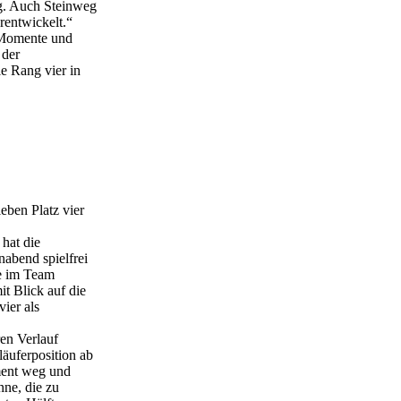
ng. Auch Steinweg
rentwickelt.“
e Momente und
 der
e Rang vier in
ben Platz vier
hat die
abend spielfrei
le im Team
t Blick auf die
ier als
ren Verlauf
äuferposition ab
oment weg und
ne, die zu