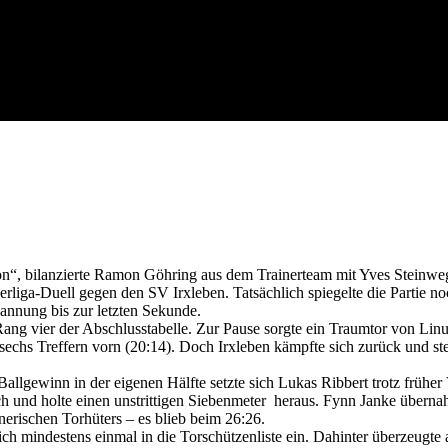
son“, bilanzierte Ramon Göhring aus dem Trainerteam mit Yves Steinw
liga-Duell gegen den SV Irxleben. Tatsächlich spiegelte die Partie no
annung bis zur letzten Sekunde.
ng vier der Abschlusstabelle. Zur Pause sorgte ein Traumtor von Lin
sechs Treffern vorn (20:14). Doch Irxleben kämpfte sich zurück und stel
lgewinn in der eigenen Hälfte setzte sich Lukas Ribbert trotz früher 
urch und holte einen unstrittigen Siebenmeter heraus. Fynn Janke übern
erischen Torhüters – es blieb beim 26:26.
ch mindestens einmal in die Torschützenliste ein. Dahinter überzeugte