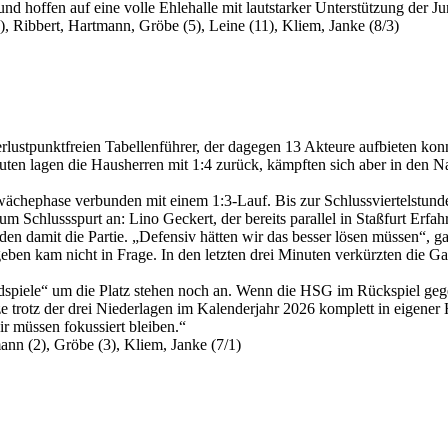
nd hoffen auf eine volle Ehlehalle mit lautstarker Unterstützung der Ju
, Ribbert, Hartmann, Gröbe (5), Leine (11), Kliem, Janke (8/3)
rlustpunktfreien Tabellenführer, der dagegen 13 Akteure aufbieten kon
Minuten lagen die Hausherren mit 1:4 zurück, kämpften sich aber in den 
ächephase verbunden mit einem 1:3-Lauf. Bis zur Schlussviertelstunde
 Schlussspurt an: Lino Geckert, der bereits parallel in Staßfurt Erfah
eden damit die Partie. „Defensiv hätten wir das besser lösen müssen“,
n kam nicht in Frage. In den letzten drei Minuten verkürzten die Ga
Endspiele“ um die Platz stehen noch an. Wenn die HSG im Rückspiel ge
ze trotz der drei Niederlagen im Kalenderjahr 2026 komplett in eigene
wir müssen fokussiert bleiben.“
ann (2), Gröbe (3), Kliem, Janke (7/1)