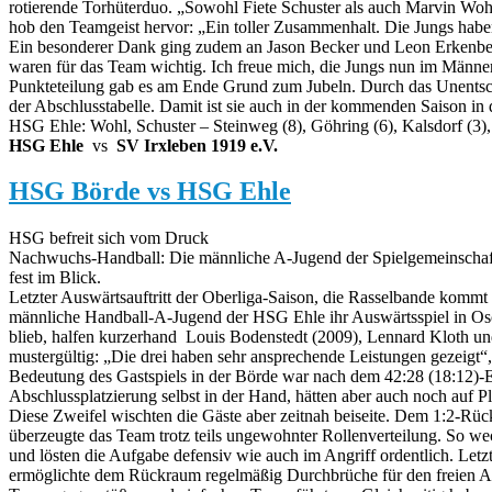
rotierende Torhüterduo. „Sowohl Fiete Schuster als auch Marvin Woh
hob den Teamgeist hervor: „Ein toller Zusammenhalt. Die Jungs haben
Ein besonderer Dank ging zudem an Jason Becker und Leon Erkenberg
waren für das Team wichtig. Ich freue mich, die Jungs nun im Männerb
Punkteteilung gab es am Ende Grund zum Jubeln. Durch das Unents
der Abschlusstabelle. Damit ist sie auch in der kommenden Saison in d
HSG Ehle: Wohl, Schuster – Steinweg (8), Göhring (6), Kalsdorf (3), 
HSG Ehle
vs
SV Irxleben 1919 e.V.
HSG Börde vs HSG Ehle
HSG befreit sich vom Druck
Nachwuchs-Handball: Die männliche A-Jugend der Spielgemeinschaft 
fest im Blick.
Letzter Auswärtsauftritt der Oberliga-Saison, die Rasselbande kommt
männliche Handball-A-Jugend der HSG Ehle ihr Auswärtsspiel in Osch
blieb, halfen kurzerhand Louis Bodenstedt (2009), Lennard Kloth un
mustergültig: „Die drei haben sehr ansprechende Leistungen gezeigt
Bedeutung des Gastspiels in der Börde war nach dem 42:28 (
18:12
)-
Abschlussplatzierung selbst in der Hand, hätten aber auch noch auf P
Diese Zweifel wischten die Gäste aber zeitnah beiseite. Dem 1:2-Rück
überzeugte das Team trotz teils ungewohnter Rollenverteilung. So we
und lösten die Aufgabe defensiv wie auch im Angriff ordentlich. Letz
ermöglichte dem Rückraum regelmäßig Durchbrüche für den freien Ab