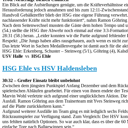
Ein Blick auf die Aufstellungen genügte, um die Kräfteverhältnisse
Herausforderung jedoch annahmen und bis zum 12:11-Zwischenstand (2
Handvoll Gebälktreffer blieb der HSG eine eigene Führung verwehrt.
nachlassender Kräfte nicht mehr funktioniert“, nahm Ramon Göhring
Nach dem Seitenwechsel mussten die Gäste dem hohen Tempo und unzäh
(54.) stellte die HSG ihre Abwehr noch einmal auf eine 3:3-Formatio
28:31 (58.) heran. „Leider konnten wir die Partie aufgrund fehlender
Respekt: „Die Jungs haben alles rausgehauen, auch wenn es nicht zur 
Das letzte Wort in Sachen Medaillenvergabe ist damit auch für die akt
HSG Ehle: Erkenberg, Schuster – Steinweg (5/1), Göhring (4), Kalsdor
USV Halle
vs
HSG Ehle
HSG Ehle vs HSV Haldensleben
30:32 – Großer Einsatz bleibt unbelohnt
Zwischen dem jüngsten Punktspiel Anfang Dezember und dem Rückr
spielerischen Abläufen gearbeitet. Für einen von ihnen endete der Te
Marvin Wohl verletzte sich aufgrund einer unglücklichen Aktion. Die
Ausfall. Ramon Göhring aus dem Trainerteam mit Yves Steinweg richt
auf die Platte zurückkehren kann.“
Aufgrund weiterer Ausfälle im Team ging es mit lediglich sechs Felds
Rückraumspieler zur Verfügung stand. Zum Vergleich: Der HSV konnt
uns fehlten natürlich Optionen. So war auch klar, dass es über die 6
einfache Tore nach Ballgewinnen sein.“