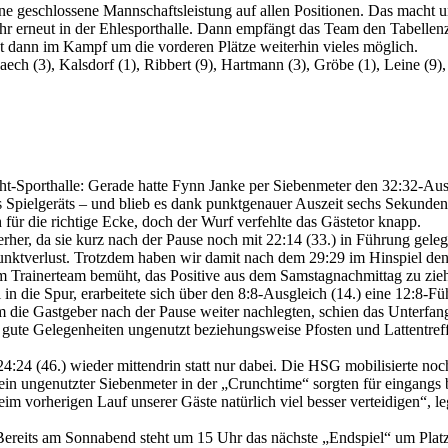
ine geschlossene Mannschaftsleistung auf allen Positionen. Das macht u
hr erneut in der Ehlesporthalle. Dann empfängt das Team den Tabellen
t dann im Kampf um die vorderen Plätze weiterhin vieles möglich.
ech (3), Kalsdorf (1), Ribbert (9), Hartmann (3), Gröbe (1), Leine (9),
ht-Sporthalle: Gerade hatte Fynn Janke per Siebenmeter den 32:32-Au
 Spielgeräts – und blieb es dank punktgenauer Auszeit sechs Sekunden
 für die richtige Ecke, doch der Wurf verfehlte das Gästetor knapp.
rher, da sie kurz nach der Pause noch mit 22:14 (33.) in Führung geleg
unktverlust. Trotzdem haben wir damit nach dem 29:29 im Hinspiel den
Trainerteam bemüht, das Positive aus dem Samstagnachmittag zu zie
in die Spur, erarbeitete sich über den 8:8-Ausgleich (14.) eine 12:8-F
em die Gastgeber nach der Pause weiter nachlegten, schien das Unterfa
re gute Gelegenheiten ungenutzt beziehungsweise Pfosten und Lattentref
:24 (46.) wieder mittendrin statt nur dabei. Die HSG mobilisierte noc
ein ungenutzter Siebenmeter in der „Crunchtime“ sorgten für eingangs
m vorherigen Lauf unserer Gäste natürlich viel besser verteidigen“, l
ereits am Sonnabend steht um 15 Uhr das nächste „Endspiel“ um Platz