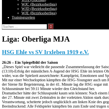
WJC (Bezirksoberliga)
WJD (Bezirksoberliga)
WJE (Bezirksoberliga)
Trainingszeiten
Suchen
nach:
Liga:
Oberliga MJA
HSG Ehle vs SV Irxleben 1919 e.V.
26:26 – Ein Spiegelbild der Saison
„Dieses Spiel war vielleicht die passende Zusammenfassung der Sai
(13:10)-Erfolg der männlichen A-Jugend der HSG Ehle im letzten Ober
wider, was die Spielzeit auszeichnete: Kampfgeist, Emotionen und Sp
Mit nur einer Wechseloption kämpften die HSG-Youngster auch um Ra
der Sirene für Begeisterung, in der 41. Minute lag die HSG sogar mit 
Schlussminute bei 59:11 Minute wieder den Gleichstand her.
Dramatischer hätte der Schlusspunkt kaum sein können: Nach einem Bal
der 27. Minute mit zwei Zeitstrafen in der vorletzten Aktion stark d
Verantwortung, scheiterte jedoch unglücklich am linken Knie des gegn
Beeindruckend: Alle Feldspieler kämpften bis zum Ende und trugen si