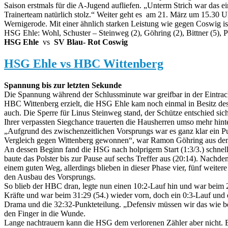
Saison erstmals für die A-Jugend aufliefen. „Unterm Strich war das e
Trainerteam natürlich stolz.“ Weiter geht es am 21. März um 15.30 U
Wernigerode. Mit einer ähnlich starken Leistung wie gegen Coswig is
HSG Ehle: Wohl, Schuster – Steinweg (2), Göhring (2), Bittner (5), Pa
HSG Ehle
vs
SV Blau- Rot Coswig
HSG Ehle vs HBC Wittenberg
Spannung bis zur letzten Sekunde
Die Spannung während der Schlussminute war greifbar in der Eintrac
HBC Wittenberg erzielt, die HSG Ehle kam noch einmal in Besitz des
auch. Die Sperre für Linus Steinweg stand, der Schütze entschied sich
Ihrer verpassten Siegchance trauerten die Hausherren umso mehr hinte
„Aufgrund des zwischenzeitlichen Vorsprungs war es ganz klar ein P
Vergleich gegen Wittenberg gewonnen“, war Ramon Göhring aus dem 
An dessen Beginn fand die HSG nach holprigem Start (1:3/3.) schnell 
baute das Polster bis zur Pause auf sechs Treffer aus (20:14). Nachd
einem guten Weg, allerdings blieben in dieser Phase vier, fünf weite
den Ausbau des Vorsprungs.
So blieb der HBC dran, legte nun einen 10:2-Lauf hin und war beim 24
Kräfte und war beim 31:29 (54.) wieder vorn, doch ein 0:3-Lauf und 
Drama und die 32:32-Punkteteilung. „Defensiv müssen wir das wie bei
den Finger in die Wunde.
Lange nachtrauern kann die HSG dem verlorenen Zähler aber nicht. B