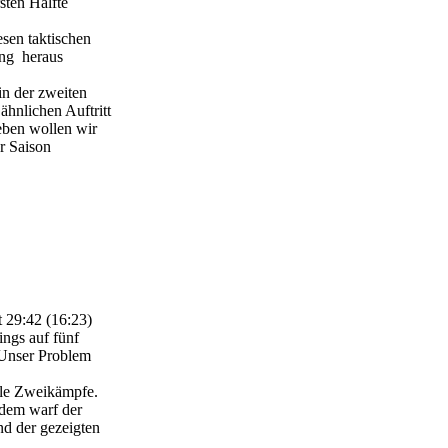
sten Hälfte
sen taktischen
ung heraus
in der zweiten
ähnlichen Auftritt
eben wollen wir
r Saison
 29:42 (16:23)
ings auf fünf
. Unser Problem
lle Zweikämpfe.
zdem warf der
nd der gezeigten