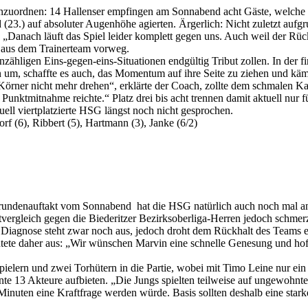
 einzuordnen: 14 Hallenser empfingen am Sonnabend acht Gäste, welche 
3.) auf absoluter Augenhöhe agierten. Ärgerlich: Nicht zuletzt aufgr
 „Danach läuft das Spiel leider komplett gegen uns. Auch weil der Rü
 aus dem Trainerteam vorweg.
ligen Eins-gegen-eins-Situationen endgültig Tribut zollen. In der fi
n um, schaffte es auch, das Momentum auf ihre Seite zu ziehen und käm
 Körner nicht mehr drehen“, erklärte der Coach, zollte dem schmalen K
Punktmitnahme reichte.“ Platz drei bis acht trennen damit aktuell nur 
uell viertplatzierte HSG längst noch nicht gesprochen.
f (6), Ribbert (5), Hartmann (3), Janke (6/2)
undenauftakt vom Sonnabend hat die HSG natürlich auch noch mal a
stvergleich gegen die Biederitzer Bezirksoberliga-Herren jedoch schmer
 Diagnose steht zwar noch aus, jedoch droht dem Rückhalt des Teams er
ete daher aus: „Wir wünschen Marvin eine schnelle Genesung und hoff
pielern und zwei Torhütern in die Partie, wobei mit Timo Leine nur ein
e 13 Akteure aufbieten. „Die Jungs spielten teilweise auf ungewohnte
0 Minuten eine Kraftfrage werden würde. Basis sollten deshalb eine sta