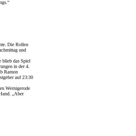
ngs.“
nte. Die Rollen
Nachmittag und
 blieb das Spiel
rungen in der 4.
 gab Ramon
stgeber auf 23:30
gen Wernigerode
r Hand. „Aber