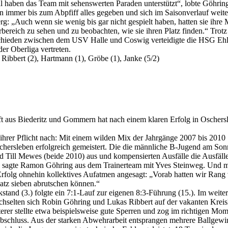
l haben das Team mit sehenswerten Paraden unterstützt“, lobte Göhri
 immer bis zum Abpfiff alles gegeben und sich im Saisonverlauf weite
: „Auch wenn sie wenig bis gar nicht gespielt haben, hatten sie ihr
ereich zu sehen und zu beobachten, wie sie ihren Platz finden.“ Trotz
chieden zwischen dem USV Halle und Coswig verteidigte die HSG Ehl
er Oberliga vertreten.
Ribbert (2), Hartmann (1), Gröbe (1), Janke (5/2)
aus Biederitz und Gommern hat nach einem klaren Erfolg in Oschersle
 ihrer Pflicht nach: Mit einem wilden Mix der Jahrgänge 2007 bis 2010 
ersleben erfolgreich gemeistert. Die die männliche B-Jugend am Sonn
d Till Mewes (beide 2010) aus und kompensierten Ausfälle die Ausfäl
“, sagte Ramon Göhring aus dem Trainerteam mit Yves Steinweg. Und mi
Erfolg ohnehin kollektives Aufatmen angesagt: „Vorab hatten wir Rang v
latz sieben abrutschen können.“
stand (3.) folgte ein 7:1-Lauf zur eigenen 8:3-Führung (15.). Im weite
chselten sich Robin Göhring und Lukas Ribbert auf der vakanten Kreisl
terer stellte etwa beispielsweise gute Sperren und zog im richtigen M
schluss. Aus der starken Abwehrarbeit entsprangen mehrere Ballgewin