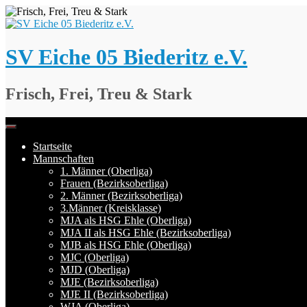
Springe
zum
Inhalt
SV Eiche 05 Biederitz e.V.
Frisch, Frei, Treu & Stark
Startseite
Mannschaften
1. Männer (Oberliga)
Frauen (Bezirksoberliga)
2. Männer (Bezirksoberliga)
3.Männer (Kreisklasse)
MJA als HSG Ehle (Oberliga)
MJA II als HSG Ehle (Bezirksoberliga)
MJB als HSG Ehle (Oberliga)
MJC (Oberliga)
MJD (Oberliga)
MJE (Bezirksoberliga)
MJE II (Bezirksoberliga)
WJA (Oberliga)