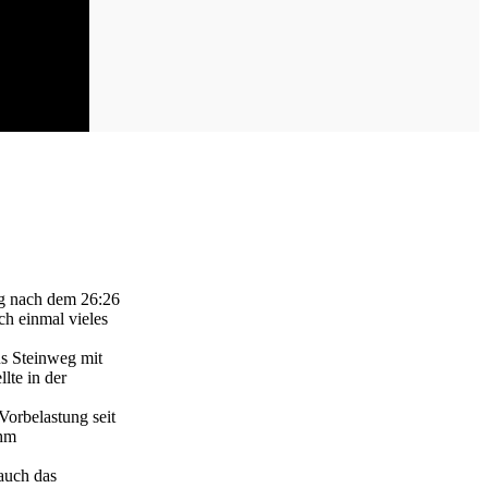
eg nach dem 26:26
ch einmal vieles
us Steinweg mit
lte in der
Vorbelastung seit
ahm
 auch das