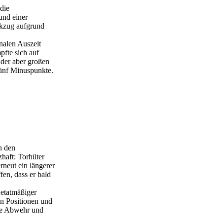
die
und einer
ckzug aufgrund
nalen Auszeit
pfte sich auf
ader aber großen
fünf Minuspunkte.
n den
zhaft: Torhüter
neut ein längerer
en, dass er bald
 etatmäßiger
n Positionen und
rke Abwehr und