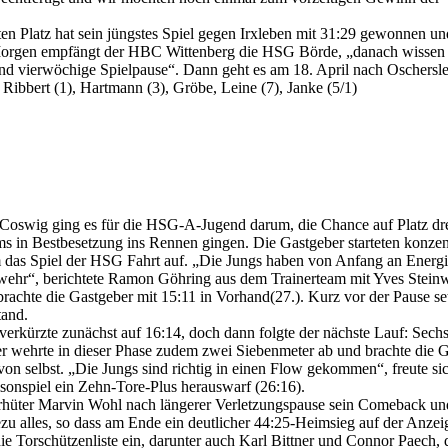
n Platz hat sein jüngstes Spiel gegen Irxleben mit 31:29 gewonnen un
. Morgen empfängt der HBC Wittenberg die HSG Börde, „danach wissen 
 rund vierwöchige Spielpause“. Dann geht es am 18. April nach Oschersl
Ribbert (1), Hartmann (3), Gröbe, Leine (7), Janke (5/1)
Coswig ging es für die HSG-A-Jugend darum, die Chance auf Platz dr
 in Bestbesetzung ins Rennen gingen. Die Gastgeber starteten konzentr
 das Spiel der HSG Fahrt auf. „Die Jungs haben von Anfang an Energie
 Abwehr“, berichtete Ramon Göhring aus dem Trainerteam mit Yves Stein
 brachte die Gastgeber mit 15:11 in Vorhand(27.). Kurz vor der Pause s
tand.
rkürzte zunächst auf 16:14, doch dann folgte der nächste Lauf: Sechs 
ter wehrte in dieser Phase zudem zwei Siebenmeter ab und brachte die 
on selbst. „Die Jungs sind richtig in einen Flow gekommen“, freute s
isonspiel ein Zehn-Tore-Plus herauswarf (26:16).
orhüter Marvin Wohl nach längerer Verletzungspause sein Comeback und
zu alles, so dass am Ende ein deutlicher 44:25-Heimsieg auf der Anzeig
die Torschützenliste ein, darunter auch Karl Bittner und Connor Paech, d