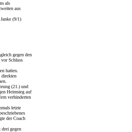
ns als
zweiten aus
 Janke (9/1)
sgleich gegen den
 vor Schluss
en hatten.
 direkten
hen.
ührung (21.) und
ngen Heimsieg auf
fern verhinderten
hmals letzte
 beschriebenes
egte der Coach
 drei gegen