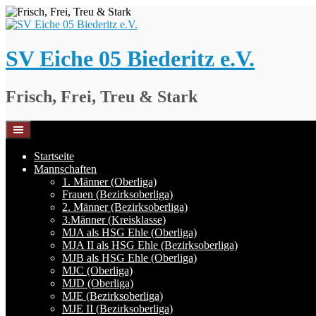
Springe
zum
Inhalt
SV Eiche 05 Biederitz e.V.
Frisch, Frei, Treu & Stark
Startseite
Mannschaften
1. Männer (Oberliga)
Frauen (Bezirksoberliga)
2. Männer (Bezirksoberliga)
3.Männer (Kreisklasse)
MJA als HSG Ehle (Oberliga)
MJA II als HSG Ehle (Bezirksoberliga)
MJB als HSG Ehle (Oberliga)
MJC (Oberliga)
MJD (Oberliga)
MJE (Bezirksoberliga)
MJE II (Bezirksoberliga)