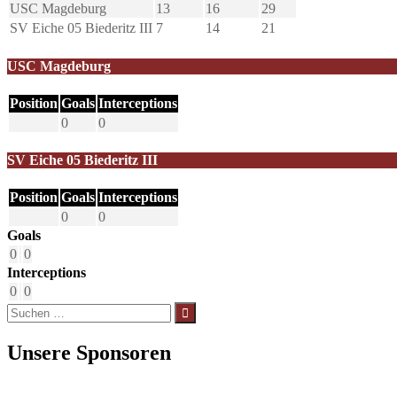
USC Magdeburg
13
16
29
SV Eiche 05 Biederitz III
7
14
21
USC Magdeburg
Position
Goals
Interceptions
0
0
SV Eiche 05 Biederitz III
Position
Goals
Interceptions
0
0
Goals
0
0
Interceptions
0
0
Suchen
nach:
Unsere Sponsoren