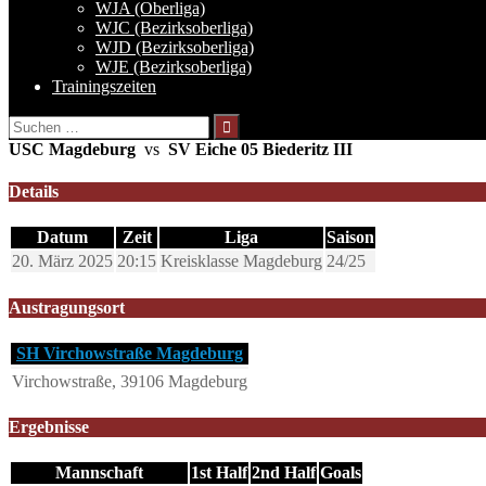
WJA (Oberliga)
WJC (Bezirksoberliga)
WJD (Bezirksoberliga)
WJE (Bezirksoberliga)
Trainingszeiten
Suchen
nach:
USC Magdeburg
vs
SV Eiche 05 Biederitz III
Details
Datum
Zeit
Liga
Saison
20. März 2025
20:15
Kreisklasse Magdeburg
24/25
Austragungsort
SH Virchowstraße Magdeburg
Virchowstraße, 39106 Magdeburg
Ergebnisse
Mannschaft
1st Half
2nd Half
Goals