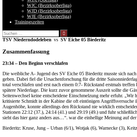
WJC (Bezirksoberliga)
WJD (Bezirksoberliga)
WJE (Bezirksoberliga)
Trainingszeiten
Suchen
nach:
TSV Niederndodeleben
vs
SV Eiche 05 Biederitz
Zusammenfassung
23:34 – Den Beginn verschlafen
Die weibliche A- Jugend des SV Eiche 05 Biederitz musste sich nac
geben. Dabei fiel die Ursachenforschung für die dritte Saisonniederla
total verschlafen und erst nach einem 0:7- Rückstand erstmals treffe
spätere Niederlage. Die kurz zuvor genommene Auszeit sollte die Gäs
Seitenwechsel keine entscheidene Einschmelzung mehr erfuhr. „Wir ha
kritisierte Schmidt in der Kabine die oft eintönigen Angriffsversuch
Augenhöhe, konnte allerdings den Rückstand nie wirklich entscheide
Stationen 22:12 (37.), 24:14 (41.) und 29:19 (49.) und fuhr schließlic
sieht das hier ganz anders aus…“. war die einhellige Meinung auf der
Biederitz: Kruse, Jung – Urban (6/1), Wotjak (6), Warnecke (3), Keit