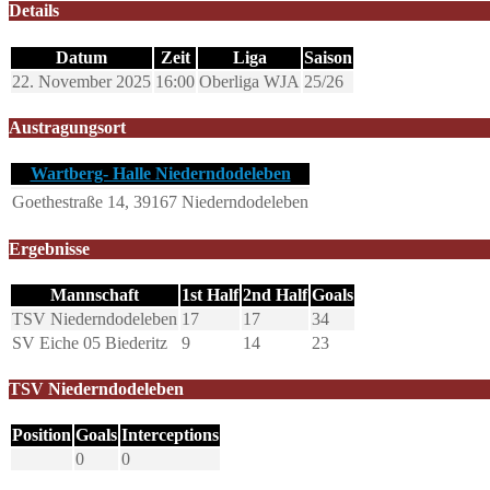
Details
Datum
Zeit
Liga
Saison
22. November 2025
16:00
Oberliga WJA
25/26
Austragungsort
Wartberg- Halle Niederndodeleben
Goethestraße 14, 39167 Niederndodeleben
Ergebnisse
Mannschaft
1st Half
2nd Half
Goals
TSV Niederndodeleben
17
17
34
SV Eiche 05 Biederitz
9
14
23
TSV Niederndodeleben
Position
Goals
Interceptions
0
0