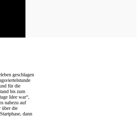
eleben geschlagen
ngsviertelstunde
und für die
stand bis zum
luge Idee war“,
chs nahezu auf
 über die
 Startphase, dann