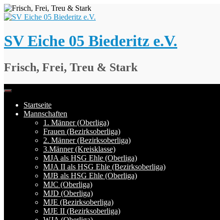
Springe
zum
Inhalt
SV Eiche 05 Biederitz e.V.
Frisch, Frei, Treu & Stark
Startseite
Mannschaften
1. Männer (Oberliga)
Frauen (Bezirksoberliga)
2. Männer (Bezirksoberliga)
3.Männer (Kreisklasse)
MJA als HSG Ehle (Oberliga)
MJA II als HSG Ehle (Bezirksoberliga)
MJB als HSG Ehle (Oberliga)
MJC (Oberliga)
MJD (Oberliga)
MJE (Bezirksoberliga)
MJE II (Bezirksoberliga)
WJA (Oberliga)