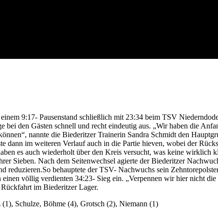
h einem 9:17- Pausenstand schließlich mit 23:34 beim TSV Niederndod
ge bei den Gästen schnell und recht eindeutig aus. „Wir haben die Anfa
n können“, nannte die Biederitzer Trainerin Sandra Schmidt den Hauptgr
te dann im weiteren Verlauf auch in die Partie hieven, wobei der Rück
ben es auch wiederholt über den Kreis versucht, was keine wirklich k
e ihrer Sieben. Nach dem Seitenwechsel agierte der Biederitzer Nachwu
nd reduzieren.So behauptete der TSV- Nachwuchs sein Zehntorepolster
h einen völlig verdienten 34:23- Sieg ein. „Verpennen wir hier nicht die
 Rückfahrt im Biederitzer Lager.
z (1), Schulze, Böhme (4), Grotsch (2), Niemann (1)