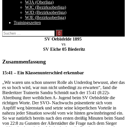
WJA (Oberliga)
WJC (Bezirksoberliga)
WJD (Bezirksoberliga)
WJE (Bezirksoberliga)
Trainingszeiten
Suchen
nach:
SV Oebisfelde 1895
vs
SV Eiche 05 Biederitz
Zusammenfassung
15:41 – Ein Klassenunterschied erkennbar
„Wir waren uns schon unserer Rolle als Underdog bewusst, aber das
es so hoch wird, war nun nicht unbedingt zu erwarten“, fand die
Biederitzer Trainerin Sandra Schmidt nach der 15:41 (8:22)-
Abreibung ihrer weiblichen A- Jugend beim SV Oebisfelde die
richtigen Worte. Der SVO- Nachwuchs präsentierte sich vom
Anpfiff weg bärenstark und setzte seine körperlichen Vorteile in
nahezu jeder Situation sowohl vorn wie hinten gewinnbringend ein.
So war natürlich bereits nach den ersten dreißig Minuten beim Stand
von 22:8 zu Gunsten der Allerstädter die Frage nach dem Sieger