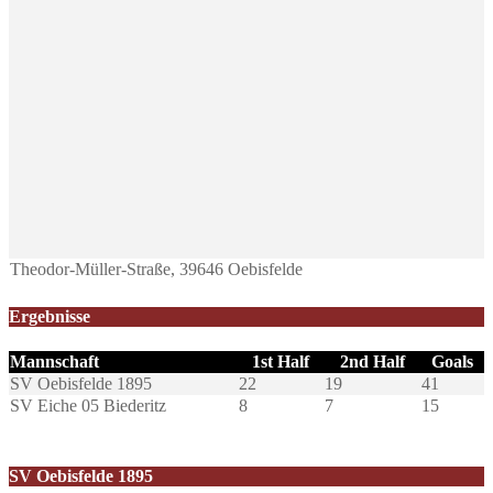
Theodor-Müller-Straße, 39646 Oebisfelde
Ergebnisse
Mannschaft
1st Half
2nd Half
Goals
SV Oebisfelde 1895
22
19
41
SV Eiche 05 Biederitz
8
7
15
SV Oebisfelde 1895