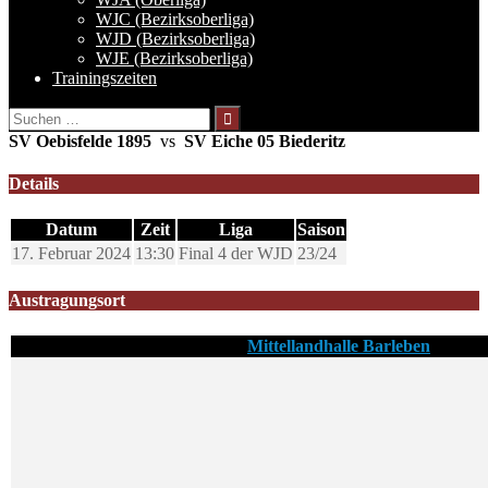
WJC (Bezirksoberliga)
WJD (Bezirksoberliga)
WJE (Bezirksoberliga)
Trainingszeiten
Suchen
nach:
SV Oebisfelde 1895
vs
SV Eiche 05 Biederitz
Details
Datum
Zeit
Liga
Saison
17. Februar 2024
13:30
Final 4 der WJD
23/24
Austragungsort
Mittellandhalle Barleben