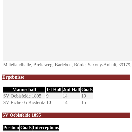
Mittellandhalle, Breiteweg, Barleben, Börde, Saxony-Anhalt, 3917
Ergebnisse
Mannschaft
1st Half
2nd Half
Goals
SV Oebisfelde 1895
9
14
19
SV Eiche 05 Biederitz
10
14
15
SV Oebisfelde 1895
Position
Goals
Interceptions