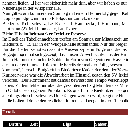
nehmen ließen. „Hier war sicherlich mehr drin, aber wir haben es nu
Niederlage in der Wildparkhalle.
Nun gilt es am kommenden Sonntag mit einem Heimerfolg gegen Kali 
Doppelpunktgewinn in die Erfolgsspur zurückzukehren.
Biederitz: Tschirschwitz, Le. Exner – J. Hammecke, J. Hartmann, Maf
Hartmann (2), M. Hammecke, Lu. Exner
Eiche II beim heimstarker Irxleber Reserve
Im Duell der Tabellennachbarn treffen am Sonntag zur Mittagszeit u
Biederitz (5., 15:11) in der Wildparkhalle aufeinander. Nur der Siege
Für die Biederitzer ist es das dritte Auswärtsspiel in Folge und die bis
Begegnungen hat sich gezeigt, dass unsere Abwehrstärke aus der Hinru
Julian Hammecke auch die Zahlen in Form von Gegentoren. Kassierten d
dies in der erst kurzen Rückrunde bereits dreimal der Fall gewesen.
kommen“, herrscht Einigkeit im Biederitzer Kader, der dem der Vorw
Kurioserweise war die Abwehrarbeit im Hinspiel gegen den SV Irxleb
verloren. „Der Kontrahent hat damals bewusst das Tempo verschleppt, 
haben. Zudem fehlte mir über die gesamten sechzig Minuten das Mitei
im Oktober vor eigenem Publikum. Es gibt für die Biederitzer also g
allerdings ein sehr schweres Unterfangen werden wird, zeigt die Heimb
Halle holten. Die beiden restlichen fuhren sie dagegen in der Ehlehal
Details
Datum
Zeit
Liga
Saison