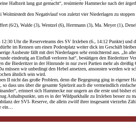
r eine Halbzeit lang gut gemacht“, resümierte Hammecke nach der ärger
Wolmirstedt den Negativlauf von zuletzt vier Niederlagen zu stoppen
fert (6/2), Walde (3), Wentzel (6), Herrmann (3), Ma. Meyer (1), Dene
m 12:30 Uhr die Reserveteams des SV Irxleben (6., 14:12 Punkte) und 
r dürfte im Rennen um einen Podestplatz weiter dick im Geschäft bleibe
herige Ausbeute fällt mit drei Niederlagen sehr ernüchternd aus. „In alle
nde eindeutig an Einfluß verloren hat“, bestätigen den Biederitzer Ve
ie Biederitzer in der Hinrunde in nur zwei Partien mehr als dreißig G
 „Da müssen wir unbedingt den Hebel ansetzen, ansonsten werden wir s
ochen ähnlich sein wird.
en II nicht das große Problem, denn die Begegnung ging in eigener Ha
so dass uns über die gesamte Spielzeit auch die vermeindlich einfache
nander“, erinnert sich Hammecke nur ungern an die erste und bisher e
enug Anhaltspunkte, um es in der Wildparkhalle zu Irxleben besser zu m
ilanz der SVI- Reserve, die allein zwölf ihrer insgesamt vierzehn Zähl
le ein…