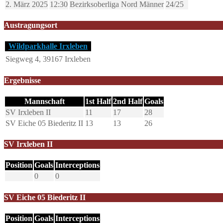
2. März 2025
12:30
Bezirksoberliga Nord Männer
24/25
Austragungsort
Wildparkhalle Irxleben
Siegweg 4, 39167 Irxleben
Ergebnisse
Mannschaft
1st Half
2nd Half
Goals
SV Irxleben II
11
17
28
SV Eiche 05 Biederitz II
13
13
26
SV Irxleben II
Position
Goals
Interceptions
0
0
SV Eiche 05 Biederitz II
Position
Goals
Interceptions