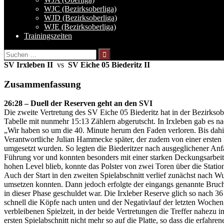
WJC (Bezirksoberliga)
WJD (Bezirksoberliga)
WJE (Bezirksoberliga)
Trainingszeiten
Suchen
nach:
SV Irxleben II
vs
SV Eiche 05 Biederitz II
Zusammenfassung
26:28 – Duell der Reserven geht an den SVI
Die zweite Vertretung des SV Eiche 05 Biederitz hat in der Bezirksobe
Tabelle mit nunmehr 15:13 Zählern abgerutscht. In Irxleben gab es n
„Wir haben so um die 40. Minute herum den Faden verloren. Bis dahin 
Verantwortliche Julian Hammecke später, der zudem von einer ersten 
umgesetzt wurden. So legten die Biederitzer nach ausgeglichener A
Führung vor und konnten besonders mit einer starken Deckungsarbeit
hohen Level blieb, konnte das Polster von zwei Toren über die Statio
Auch der Start in den zweiten Spielabschnitt verlief zunächst nach W
umsetzen konnten. Dann jedoch erfolgte der eingangs genannte Bruch i
in dieser Phase geschuldet war. Die Irxleber Reserve glich so nach 
schnell die Köpfe nach unten und der Negativlauf der letzten Woch
verbleibenen Spielzeit, in der beide Vertretungen die Treffer nahez
ersten Spielabschnitt nicht mehr so auf die Platte, so dass die erfahr