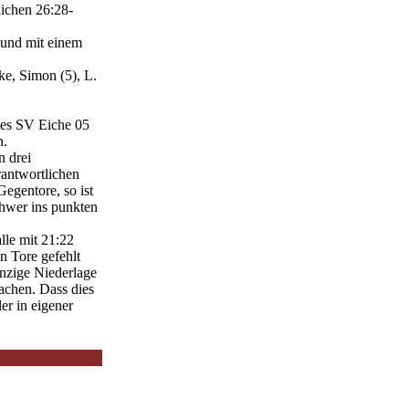
lichen 26:28-
 und mit einem
ke, Simon (5), L.
des SV Eiche 05
n.
n drei
rantwortlichen
egentore, so ist
chwer ins punkten
lle mit 21:22
n Tore gefehlt
inzige Niederlage
achen. Dass dies
er in eigener