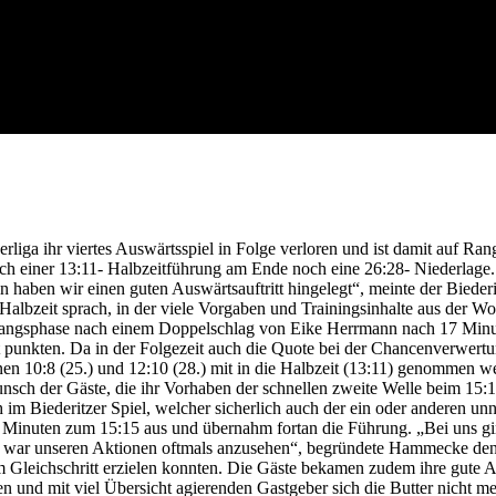
rliga ihr viertes Auswärtsspiel in Folge verloren und ist damit auf Ran
ach einer 13:11- Halbzeitführung am Ende noch eine 26:28- Niederlage.
haben wir einen guten Auswärtsauftritt hingelegt“, meinte der Biederi
Halbzeit sprach, in der viele Vorgaben und Trainingsinhalte aus der W
nfangsphase nach einem Doppelschlag von Eike Herrmann nach 17 Minu
 punkten. Da in der Folgezeit auch die Quote bei der Chancenverwert
nen 10:8 (25.) und 12:10 (28.) mit in die Halbzeit (13:11) genommen w
unsch der Gäste, die ihr Vorhaben der schnellen zweite Welle beim 15:1
m Biederitzer Spiel, welcher sicherlich auch der ein oder anderen unn
36 Minuten zum 15:15 aus und übernahm fortan die Führung. „Bei uns g
en war unseren Aktionen oftmals anzusehen“, begründete Hammecke den 
u im Gleichschritt erzielen konnten. Die Gäste bekamen zudem ihre gute
enen und mit viel Übersicht agierenden Gastgeber sich die Butter nicht 