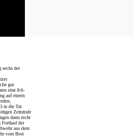
g sechs der
tzer
oche gut
ten eine 8:6-
ung auf einem
erden.
3 in die Tat
ötigen Zeitstrafe
ingen dann recht
Fortlauf der
 Abwehr aus dem
mehr vom Brot