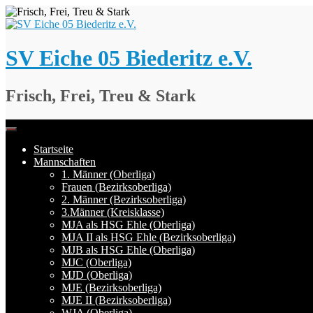
Springe
zum
Inhalt
SV Eiche 05 Biederitz e.V.
Frisch, Frei, Treu & Stark
Startseite
Mannschaften
1. Männer (Oberliga)
Frauen (Bezirksoberliga)
2. Männer (Bezirksoberliga)
3.Männer (Kreisklasse)
MJA als HSG Ehle (Oberliga)
MJA II als HSG Ehle (Bezirksoberliga)
MJB als HSG Ehle (Oberliga)
MJC (Oberliga)
MJD (Oberliga)
MJE (Bezirksoberliga)
MJE II (Bezirksoberliga)
WJA (Oberliga)