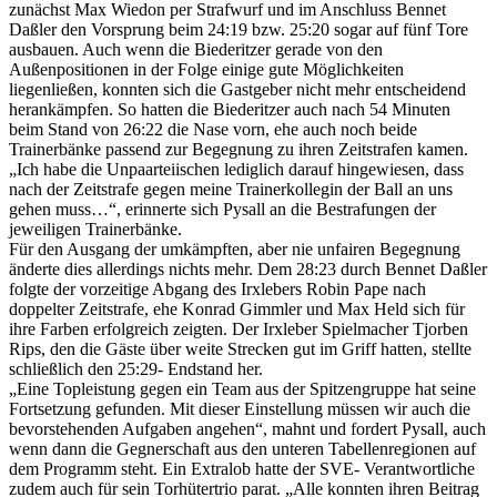
zunächst Max Wiedon per Strafwurf und im Anschluss Bennet
Daßler den Vorsprung beim 24:19 bzw. 25:20 sogar auf fünf Tore
ausbauen. Auch wenn die Biederitzer gerade von den
Außenpositionen in der Folge einige gute Möglichkeiten
liegenließen, konnten sich die Gastgeber nicht mehr entscheidend
herankämpfen. So hatten die Biederitzer auch nach 54 Minuten
beim Stand von 26:22 die Nase vorn, ehe auch noch beide
Trainerbänke passend zur Begegnung zu ihren Zeitstrafen kamen.
„Ich habe die Unpaarteiischen lediglich darauf hingewiesen, dass
nach der Zeitstrafe gegen meine Trainerkollegin der Ball an uns
gehen muss…“, erinnerte sich Pysall an die Bestrafungen der
jeweiligen Trainerbänke.
Für den Ausgang der umkämpften, aber nie unfairen Begegnung
änderte dies allerdings nichts mehr. Dem 28:23 durch Bennet Daßler
folgte der vorzeitige Abgang des Irxlebers Robin Pape nach
doppelter Zeitstrafe, ehe Konrad Gimmler und Max Held sich für
ihre Farben erfolgreich zeigten. Der Irxleber Spielmacher Tjorben
Rips, den die Gäste über weite Strecken gut im Griff hatten, stellte
schließlich den 25:29- Endstand her.
„Eine Topleistung gegen ein Team aus der Spitzengruppe hat seine
Fortsetzung gefunden. Mit dieser Einstellung müssen wir auch die
bevorstehenden Aufgaben angehen“, mahnt und fordert Pysall, auch
wenn dann die Gegnerschaft aus den unteren Tabellenregionen auf
dem Programm steht. Ein Extralob hatte der SVE- Verantwortliche
zudem auch für sein Torhütertrio parat. „Alle konnten ihren Beitrag