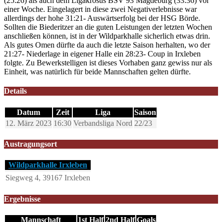
(25:26) als auch dem Ligakrösus BSV 93 Magdeburg (33:36) vor
einer Woche. Eingelagert in diese zwei Negativerlebnisse war
allerdings der hohe 31:21- Auswärtserfolg bei der HSG Börde.
Sollten die Biederitzer an die guten Leistungen der letzten Wochen
anschließen können, ist in der Wildparkhalle sicherlich etwas drin.
Als gutes Omen dürfte da auch die letzte Saison herhalten, wo der
21:27- Niederlage in eigener Halle ein 28:23- Coup in Irxleben
folgte. Zu Bewerkstelligen ist dieses Vorhaben ganz gewiss nur als
Einheit, was natürlich für beide Mannschaften gelten dürfte.
Details
Datum
Zeit
Liga
Saison
12. März 2023
16:30
Verbandsliga Nord
22/23
Austragungsort
Wildparkhalle Irxleben
Siegweg 4, 39167 Irxleben
Ergebnisse
Mannschaft
1st Half
2nd Half
Goals