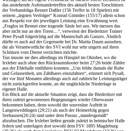
das anstehende Aufeinandertreffen des aktuell besten Torschützen
der Verbandsliga Bennet Daßler (156 Treffer in 18 Spielen) mit
seinem „ärgsten Verfolger“ Konrad Gimmler (155/17) allein schon
aus Respekt vor der jeweiligen Leistung eine Erwähnung wert.
„Fraglos ist Bennet eine tragende Säule bei uns. Wir messen das
aber nicht nur an den Toren…“, verweisst der Biederitzer Trainer
Peter Pysall folgerichtig auf die Mannschaft als Ganzes. Ähnlich
dürfte es auch auf der Gegenseite bei Dr. Marita Daum aussehen,
die als Verantwortliche des SVI wohl nur sehr ungern auf ihren
Schützen vom Dienst verzichten möchte.
Tun musste sie dies allerdings im Hinspiel im Oktober, wo die
Irxleber auch ohne den Rückraumshooter beim 27:26 beide Zähler
aus der Ehlehalle entführen konnten. „Uns fehlte damals die Ruhe
und Gelassenheit, um Zählbares einzufahren“, erinnert sich Pysall,
der vor fünf Monaten allerdings auch auf zahlreiche Leistungsträger
nicht zurückgreifen konnte, an die unglückliche Niederlage in
eigener Halle.
Ein Blick auf die aktuelle Situation zeigt, dass die Biederitzer mit
ihren zuletzt gewonnenen Begegnungen wieder Oberwasser
bekommen haben, denn sowohl der souveräne Auftritt in
Langenweddingen (29:21) als auch der Heimerfolg gegen
Seehausen(26:24) sind unter dem Passus „standesgemäß“
abzubuchen. Die Irxleber ließen gerade zuletzt in heimischer Halle
federn und unterlagen dort sowohl dem FSV 1895 Magdeburg