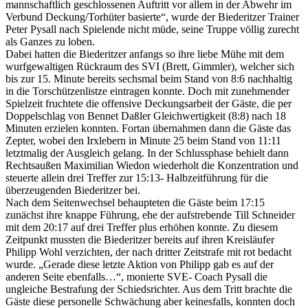
mannschaftlich geschlossenen Auftritt vor allem in der Abwehr im
Verbund Deckung/Torhüter basierte“, wurde der Biederitzer Trainer
Peter Pysall nach Spielende nicht müde, seine Truppe völlig zurecht
als Ganzes zu loben.
Dabei hatten die Biederitzer anfangs so ihre liebe Mühe mit dem
wurfgewaltigen Rückraum des SVI (Brett, Gimmler), welcher sich
bis zur 15. Minute bereits sechsmal beim Stand von 8:6 nachhaltig
in die Torschützenlistze eintragen konnte. Doch mit zunehmender
Spielzeit fruchtete die offensive Deckungsarbeit der Gäste, die per
Doppelschlag von Bennet Daßler Gleichwertigkeit (8:8) nach 18
Minuten erzielen konnten. Fortan übernahmen dann die Gäste das
Zepter, wobei den Irxlebern in Minute 25 beim Stand von 11:11
letztmalig der Ausgleich gelang. In der Schlussphase behielt dann
Rechtsaußen Maximilian Wiedon wiederholt die Konzentration und
steuerte allein drei Treffer zur 15:13- Halbzeitführung für die
überzeugenden Biederitzer bei.
Nach dem Seitenwechsel behaupteten die Gäste beim 17:15
zunächst ihre knappe Führung, ehe der aufstrebende Till Schneider
mit dem 20:17 auf drei Treffer plus erhöhen konnte. Zu diesem
Zeitpunkt mussten die Biederitzer bereits auf ihren Kreisläufer
Philipp Wohl verzichten, der nach dritter Zeitstrafe mit rot bedacht
wurde. „Gerade diese letzte Aktion von Philipp gab es auf der
anderen Seite ebenfalls…“, monierte SVE- Coach Pysall die
ungleiche Bestrafung der Schiedsrichter. Aus dem Tritt brachte die
Gäste diese personelle Schwächung aber keinesfalls, konnten doch