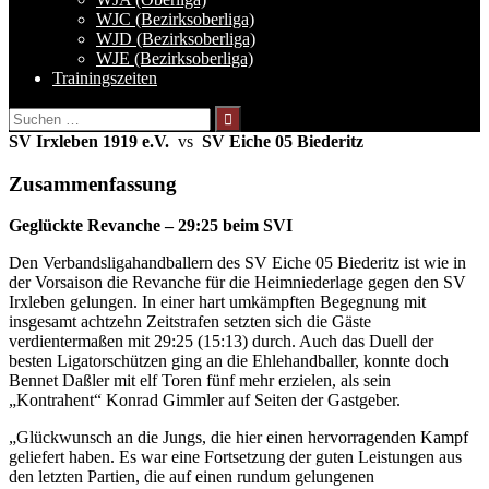
WJC (Bezirksoberliga)
WJD (Bezirksoberliga)
WJE (Bezirksoberliga)
Trainingszeiten
Suchen
nach:
SV Irxleben 1919 e.V.
vs
SV Eiche 05 Biederitz
Zusammenfassung
Geglückte Revanche – 29:25 beim SVI
Den Verbandsligahandballern des SV Eiche 05 Biederitz ist wie in
der Vorsaison die Revanche für die Heimniederlage gegen den SV
Irxleben gelungen. In einer hart umkämpften Begegnung mit
insgesamt achtzehn Zeitstrafen setzten sich die Gäste
verdientermaßen mit 29:25 (15:13) durch. Auch das Duell der
besten Ligatorschützen ging an die Ehlehandballer, konnte doch
Bennet Daßler mit elf Toren fünf mehr erzielen, als sein
„Kontrahent“ Konrad Gimmler auf Seiten der Gastgeber.
„Glückwunsch an die Jungs, die hier einen hervorragenden Kampf
geliefert haben. Es war eine Fortsetzung der guten Leistungen aus
den letzten Partien, die auf einen rundum gelungenen