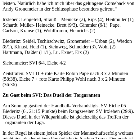
leisten. Natürlich habe ich mich über das gelungene Comeback von
Andy Gronemeier in der Schlussphase besonders gefreut.“
Irxleben: Lengefeld, Strauß – Meincke (2), Rips (4), Heitmüller (1),
Schardt, Müller- Heinecke, Brett (9/3), Gimmler (6/1), Pape,
Carlson, Krause (1), Wohlfromm, Heinrichs (2)
Biederitz: Seidel, Tschirschwitz, Gronemeier – Urban (2), Wiedon
(8/1), Kinast, Held (1), Steinweg, Schneider (3), Wohl (2),
Hartmann, Daßler (11/1), Lu. Exner, Eix (2)
Siebenmeter: SVI 6/4, Eiche 4/2
Zeitstrafen: SVI 11 + rote Karte Robin Pape nach 3 x 2 Minuten
(58:38), Eiche 7 + rote Karte Philipp Wohl nach 3 x 2 Minuten
(36:36)
Zu Gast beim SVI: Das Duell der Torgaranten
Am Sonntag gastiert der Handball- Verbandsligist SV Eiche 05
Biederitz (6., 21:15 Punkte) beim Rangzweiten SV Irxleben (29:9).
Dieses Duell in der Wildparkhalle ist gleichzeitig das Treffen der
Torgaranten der Liga.
In der Regel ist einem jeden Spieler der Mannschaftserfolg weitaus
wichtiger, als der eigene Persönliche in Sachen Toren. Dennoch ist