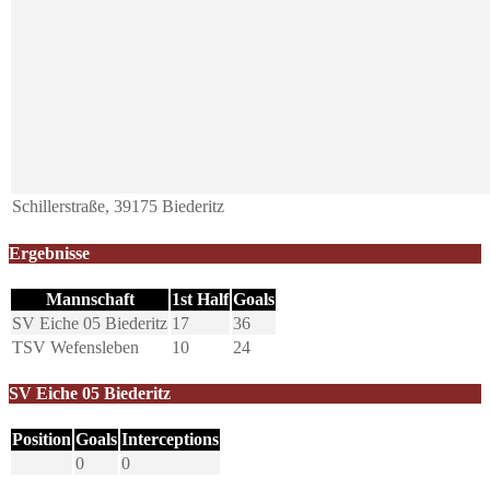
Schillerstraße, 39175 Biederitz
Ergebnisse
Mannschaft
1st Half
Goals
SV Eiche 05 Biederitz
17
36
TSV Wefensleben
10
24
SV Eiche 05 Biederitz
Position
Goals
Interceptions
0
0