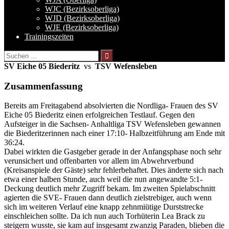
WJC (Bezirksoberliga)
WJD (Bezirksoberliga)
WJE (Bezirksoberliga)
Trainingszeiten
Suchen
nach:
SV Eiche 05 Biederitz
vs
TSV Wefensleben
Zusammenfassung
Bereits am Freitagabend absolvierten die Nordliga- Frauen des SV
Eiche 05 Biederitz einen erfolgreichen Testlauf. Gegen den
Aufsteiger in die Sachsen- Anhaltliga TSV Wefensleben gewannen
die Biederitzerinnen nach einer 17:10- Halbzeitführung am Ende mit
36:24.
Dabei wirkten die Gastgeber gerade in der Anfangsphase noch sehr
verunsichert und offenbarten vor allem im Abwehrverbund
(Kreisanspiele der Gäste) sehr fehlerbehaftet. Dies änderte sich nach
etwa einer halben Stunde, auch weil die nun angewandte 5:1-
Deckung deutlich mehr Zugriff bekam. Im zweiten Spielabschnitt
agierten die SVE- Frauen dann deutlich zielstrebiger, auch wenn
sich im weiteren Verlauf eine knapp zehnmiütige Durststrecke
einschleichen sollte. Da ich nun auch Torhüterin Lea Brack zu
steigern wusste, sie kam auf insgesamt zwanzig Paraden, blieben die