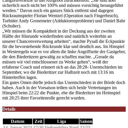
Langzeitverletzte in das Aufgebot zurückkehren. „Sie sind aber
sicherlich noch nicht bei 100% und müssen vorsichtig herangeführt
werden.“ Davon noch ein ganzes Stück entfernt sind dagegen
Rückraumspieler Florian Wentzel (Operation nach Fingerbruch),
Torhüter Andy Gronemeier (Adduktorenprobleme) und Daniel Bahr
(Schulter).
„Wir müssen die Kompaktheit in der Deckung aus der zweiten
Hälfte der Hinrunde wiederfinden und natürlich weiterhin an
unserer Chancenverwertung arbeiten“, machte Pysall die Eckpunkte
für die bevorstehende Rückrunde klar und deutlich aus. Im Hinspiel
in Westeregeln war es vor allem die linke Angriffseite der Gastgeber,
die den Biederitzern gewaltig zu schaffen machte. „Gerade da
müssen wir viel entschlossener zu Werke gehen“, weiß der
erfahrene Coach und erinnert sich an das 28:28- Unentschieden im
September, wo die Biederitzer zur Halbzeit noch mit 13:16 im
Hintertreffen lagen.
Ein gutes Omen dürfte jedoch das Unentschieden in der Börde doch
haben. Auch in der Vorsaison teilten sich beide Vertretungen im
Hinspiel beim 22:22 die Punkte, ehe die Biederitzer im Heimspiel
mit 28:25 ihrer Favoritenrolle gerecht wurden.
Details
Datum
Zeit
Liga
Saison
14. Januar 2023
17:30
Verbandsliga Nord
22/23