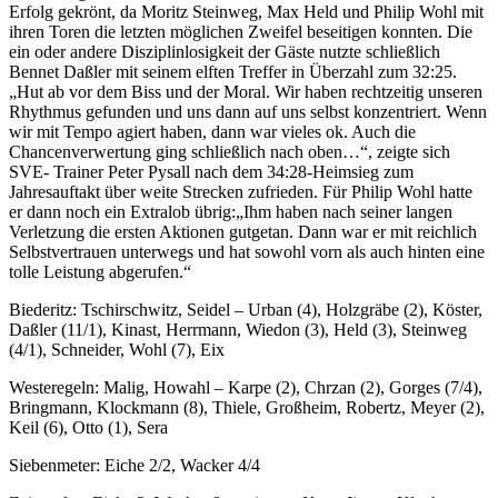
Erfolg gekrönt, da Moritz Steinweg, Max Held und Philip Wohl mit
ihren Toren die letzten möglichen Zweifel beseitigen konnten. Die
ein oder andere Disziplinlosigkeit der Gäste nutzte schließlich
Bennet Daßler mit seinem elften Treffer in Überzahl zum 32:25.
„Hut ab vor dem Biss und der Moral. Wir haben rechtzeitig unseren
Rhythmus gefunden und uns dann auf uns selbst konzentriert. Wenn
wir mit Tempo agiert haben, dann war vieles ok. Auch die
Chancenverwertung ging schließlich nach oben…“, zeigte sich
SVE- Trainer Peter Pysall nach dem 34:28-Heimsieg zum
Jahresauftakt über weite Strecken zufrieden. Für Philip Wohl hatte
er dann noch ein Extralob übrig:„Ihm haben nach seiner langen
Verletzung die ersten Aktionen gutgetan. Dann war er mit reichlich
Selbstvertrauen unterwegs und hat sowohl vorn als auch hinten eine
tolle Leistung abgerufen.“
Biederitz: Tschirschwitz, Seidel – Urban (4), Holzgräbe (2), Köster,
Daßler (11/1), Kinast, Herrmann, Wiedon (3), Held (3), Steinweg
(4/1), Schneider, Wohl (7), Eix
Westeregeln: Malig, Howahl – Karpe (2), Chrzan (2), Gorges (7/4),
Bringmann, Klockmann (8), Thiele, Großheim, Robertz, Meyer (2),
Keil (6), Otto (1), Sera
Siebenmeter: Eiche 2/2, Wacker 4/4