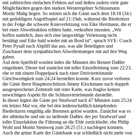
mit zahlreichen einfachen Fehlern auf und ließen zudem viele gute
Möglichkeiten gegen den starken Westeregelner Schlussmann
Moritz Malig liegen. So setzten sich die Gäste nach dem 18:18 (34.)
mit geduldigem Angriffsspiel auf 21:19ab, während die Biederitzer
in der Folge die schwere Knieverletzung von Eike Herrmann, die er
bei einer Abwehraktion erlitten hatte, verkraften mussten. „Wir
hoffen natürlich, dass sich eine langwidrige Verletzung nicht
bestätigt und Eike bald wieder mit an Bord ist“, sprach SVE- Coach
Peter Pysall nach Abpfiff das aus, was alle Beteiligten und
Zuschauer dem sympathischen Abwehrstrategen mit auf den Weg
gaben.
Auf dem Spielfeld wurden indes die Minuten des Bennet Daßler
eingeläutet. Dieser traf zunächst mit toller Einzelleistung zum 22:23,
ehe er mit einem Doppelpack nach einer Dreiviertelstunde
Gleichwertigkeit zum 24:24 herstellen konnte. Kurz zuvor verloren
die Gäste ihren Haupttorschützen Jimmy Klockmann nach doppelt
ausgesprochener Zeitstrafe mit roter Karte, was fraglos keinen
unwichtigen Aspekt für die Schlussviertelstunde darstellte.
In dieser legten die Gäste per Strafwurf nach 47 Minuten zum 25:24
ein letztes Mal vor, ehe bei den leidenschaftlich kämpfenden
Biederitzern entgültig alle Bremsen gelöst wurden. Zunächst war es
der athletische und nie zu stellende Daßler, der per Strafwurf und
toller Einzelaktion die Führung an die Ehle zurückholte, ehe Philip
Wohl und Moritz Steinweg zum 28:25 (51.) nachlegen konnten.
Auch die grüne Karte der Gästebank war schließlich nicht mehr von