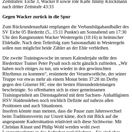
Zeitstrafen: Eiche 3, Wacker 8 sowie rote Karte Jimmy Klockmann
nach dritter Zeitstrafe 43:33
Gegen Wacker zurück in die Spur
Zum Rückrundenauftakt empfangen die Verbandsligahandballer des
SV Eiche 05 Biederitz (5., 15:11 Punkte) am Sonnabend um 17:30
Uhr den Rangneunten Wacker Westeregeln (10:16) in heimischer
Ehlehalle. Nach dem Teilerfolg zum Saisonauftakt in Westeregeln
sollen nun möglichst beide Zähler an der Ehle verbleiben.
Die zweite Trainingswoche im neuen Kalenderjahr stellte den
Biederitzer Trainer Peter Pysall noch nicht gänzlich zufrieden. „Wir
haben noch einiges zu tun, um wieder in den gewünschten
Rhythmus zu kommen“, resümierte der Verantwortliche, der seiner
Truppe vor etwas mehr als einem Monat beim 37:28 im Derby
gegen den Güsener HC eine der besten Hinrundenleistungen
bescheinigte. So offenbarten sich in einer gemeinsamen
Trainingseinheit am Dienstagabend mit dem Sachsen- Anhaltligisten
HSV Haldensleben noch reichlich Defizite auf nahezu allen
Positionen und auch Situationen.
Insofern könnte man meinen, dass die Pause zum Jahreswechsel
beim Traditionsverein zur Unzeit käme, doch mit Blick auf die
angespannte Kadersituation relativiert sich diese Sichtweise. Mit
Christian Kinast und Philip Wohl werden wohl zwei