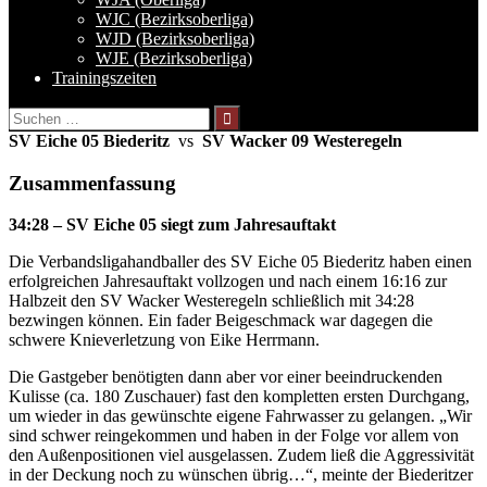
WJC (Bezirksoberliga)
WJD (Bezirksoberliga)
WJE (Bezirksoberliga)
Trainingszeiten
Suchen
nach:
SV Eiche 05 Biederitz
vs
SV Wacker 09 Westeregeln
Zusammenfassung
34:28 – SV Eiche 05 siegt zum Jahresauftakt
Die Verbandsligahandballer des SV Eiche 05 Biederitz haben einen
erfolgreichen Jahresauftakt vollzogen und nach einem 16:16 zur
Halbzeit den SV Wacker Westeregeln schließlich mit 34:28
bezwingen können. Ein fader Beigeschmack war dagegen die
schwere Knieverletzung von Eike Herrmann.
Die Gastgeber benötigten dann aber vor einer beeindruckenden
Kulisse (ca. 180 Zuschauer) fast den kompletten ersten Durchgang,
um wieder in das gewünschte eigene Fahrwasser zu gelangen. „Wir
sind schwer reingekommen und haben in der Folge vor allem von
den Außenpositionen viel ausgelassen. Zudem ließ die Aggressivität
in der Deckung noch zu wünschen übrig…“, meinte der Biederitzer