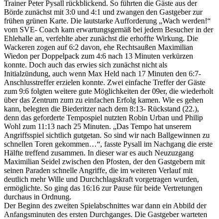
Trainer Peter Pysall rückblickend. So führten die Gäste aus der
Börde zunächst mit 3:0 und 4:1 und zwangen den Gastgeber zur
frühen grünen Karte. Die lautstarke Aufforderung „Wach werden!“
vom SVE- Coach kam erwartungsgemäß bei jedem Besucher in der
Ehlehalle an, verfehlte aber zunächst die erhoffte Wirkung. Die
Wackeren zogen auf 6:2 davon, ehe Rechtsaußen Maximilian
Wiedon per Doppelpack zum 4:6 nach 13 Minuten verkürzen
konnte. Doch auch das erwies sich zunächst nicht als
Initialzündung, auch wenn Max Held nach 17 Minuten den 6:7-
Anschlusstreffer erzielen konnte. Zwei einfache Treffer der Gäste
zum 9:6 folgten weitere gute Möglichkeiten der 09er, die wiederholt
über das Zentrum zum zu einfachen Erfolg kamen. Wie es gehen
kann, belegten die Biederitzer nach dem 8:13- Rückstand (22.),
denn das geforderte Tempospiel nutzten Robin Urban und Philip
Wohl zum 11:13 nach 25 Minuten. „Das Tempo hat unserem
Angriffsspiel sichtlich gutgetan. So sind wir nach Ballgewinnen zu
schnellen Toren gekommen…“, fasste Pysall im Nachgang die erste
Hälfte treffend zusammen. In dieser war es auch Neuzuzgang
Maximilian Seidel zwischen den Pfosten, der den Gastgebern mit
seinen Paraden schnelle Angriffe, die im weiteren Verlauf mit
deutlich mehr Wille und Durchchlagskraft vorgetragen wurden,
ermöglichte. So ging das 16:16 zur Pause für beide Vertretungen
durchaus in Ordnung.
Der Beginn des zweiten Spielabschnittes war dann ein Abbild der
Anfangsminuten des ersten Durchganges. Die Gastgeber warteten