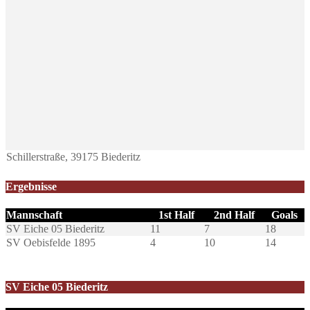
Schillerstraße, 39175 Biederitz
Ergebnisse
Mannschaft
1st Half
2nd Half
Goals
SV Eiche 05 Biederitz
11
7
18
SV Oebisfelde 1895
4
10
14
SV Eiche 05 Biederitz