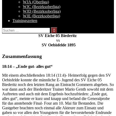
WJA (Oberliga)
WJC (Bezirksoberliga)
WJD (Bezirksoberliga)
WJE (Bezirksoberliga)
Trainingszeiten
Suchen
nach:
SV Eiche 05 Biederitz
vs
SV Oebisfelde 1895
Zusammenfassung
18:14 – „Ende gut- alles gut“
Mit einem abschließenden 18:14 (11:4)- Heimerfolg gegen den SV
Oebisfelde konnte die männliche E- Jugend des SV Eiche 05
Biederitz noch den letzten Rang an Eintracht Gommern abgeben. So
war dann auch der Biederitzer Trainer Mario Genth sowohl mit dem
Auftreten und auch mit dem Ergebnis hochzufrieden: „Ende gut,
alles gut“, meinte er kurz und knapp und befand die Generalprobe
für das anstehende Final- Four am 10. Mai für Bestanden. Die
Gastgeber brachten noch einmal alle Akteure zum Einsatz und
gaben so vor allen den Youngstern für die bevorstehende Endrunde