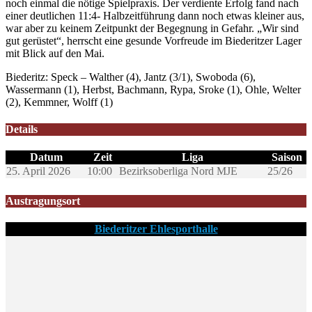
noch einmal die nötige Spielpraxis. Der verdiente Erfolg fand nach
einer deutlichen 11:4- Halbzeitführung dann noch etwas kleiner aus,
war aber zu keinem Zeitpunkt der Begegnung in Gefahr. „Wir sind
gut gerüstet“, herrscht eine gesunde Vorfreude im Biederitzer Lager
mit Blick auf den Mai.
Biederitz: Speck – Walther (4), Jantz (3/1), Swoboda (6),
Wassermann (1), Herbst, Bachmann, Rypa, Sroke (1), Ohle, Welter
(2), Kemmner, Wolff (1)
Details
Datum
Zeit
Liga
Saison
25. April 2026
10:00
Bezirksoberliga Nord MJE
25/26
Austragungsort
Biederitzer Ehlesporthalle