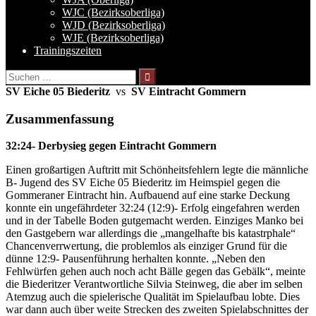
WJC (Bezirksoberliga)
WJD (Bezirksoberliga)
WJE (Bezirksoberliga)
Trainingszeiten
Suchen
nach:
SV Eiche 05 Biederitz
vs
SV Eintracht Gommern
Zusammenfassung
32:24- Derbysieg gegen Eintracht Gommern
Einen großartigen Auftritt mit Schönheitsfehlern legte die männliche
B- Jugend des SV Eiche 05 Biederitz im Heimspiel gegen die
Gommeraner Eintracht hin. Aufbauend auf eine starke Deckung
konnte ein ungefährdeter 32:24 (12:9)- Erfolg eingefahren werden
und in der Tabelle Boden gutgemacht werden. Einziges Manko bei
den Gastgebern war allerdings die „mangelhafte bis katastrphale“
Chancenverrwertung, die problemlos als einziger Grund für die
dünne 12:9- Pausenführung herhalten konnte. „Neben den
Fehlwürfen gehen auch noch acht Bälle gegen das Gebälk“, meinte
die Biederitzer Verantwortliche Silvia Steinweg, die aber im selben
Atemzug auch die spielerische Qualität im Spielaufbau lobte. Dies
war dann auch über weite Strecken des zweiten Spielabschnittes der