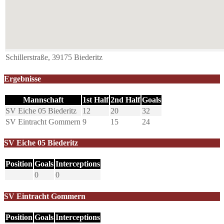
Schillerstraße, 39175 Biederitz
Ergebnisse
Mannschaft
1st Half
2nd Half
Goals
SV Eiche 05 Biederitz
12
20
32
SV Eintracht Gommern
9
15
24
SV Eiche 05 Biederitz
Position
Goals
Interceptions
0
0
SV Eintracht Gommern
Position
Goals
Interceptions