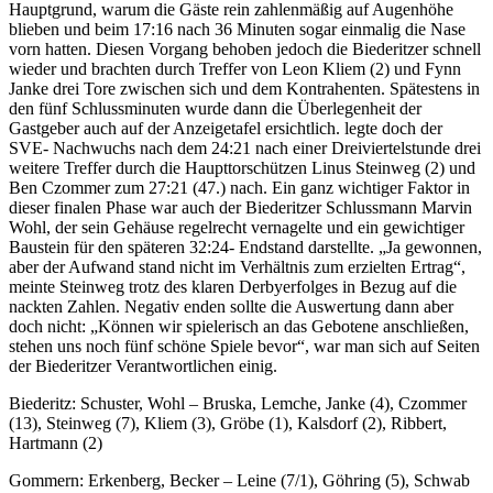
Hauptgrund, warum die Gäste rein zahlenmäßig auf Augenhöhe
blieben und beim 17:16 nach 36 Minuten sogar einmalig die Nase
vorn hatten. Diesen Vorgang behoben jedoch die Biederitzer schnell
wieder und brachten durch Treffer von Leon Kliem (2) und Fynn
Janke drei Tore zwischen sich und dem Kontrahenten. Spätestens in
den fünf Schlussminuten wurde dann die Überlegenheit der
Gastgeber auch auf der Anzeigetafel ersichtlich. legte doch der
SVE- Nachwuchs nach dem 24:21 nach einer Dreiviertelstunde drei
weitere Treffer durch die Haupttorschützen Linus Steinweg (2) und
Ben Czommer zum 27:21 (47.) nach. Ein ganz wichtiger Faktor in
dieser finalen Phase war auch der Biederitzer Schlussmann Marvin
Wohl, der sein Gehäuse regelrecht vernagelte und ein gewichtiger
Baustein für den späteren 32:24- Endstand darstellte. „Ja gewonnen,
aber der Aufwand stand nicht im Verhältnis zum erzielten Ertrag“,
meinte Steinweg trotz des klaren Derbyerfolges in Bezug auf die
nackten Zahlen. Negativ enden sollte die Auswertung dann aber
doch nicht: „Können wir spielerisch an das Gebotene anschließen,
stehen uns noch fünf schöne Spiele bevor“, war man sich auf Seiten
der Biederitzer Verantwortlichen einig.
Biederitz: Schuster, Wohl – Bruska, Lemche, Janke (4), Czommer
(13), Steinweg (7), Kliem (3), Gröbe (1), Kalsdorf (2), Ribbert,
Hartmann (2)
Gommern: Erkenberg, Becker – Leine (7/1), Göhring (5), Schwab