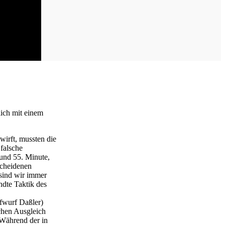
ich mit einem
wirft, mussten die
 falsche
 und 55. Minute,
scheidenen
 sind wir immer
ndte Taktik des
afwurf Daßler)
chen Ausgleich
 Während der in