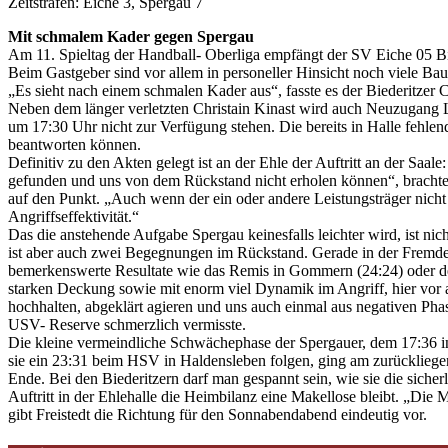
Zeitstrafen: Eiche 3, Spergau 7
Mit schmalem Kader gegen Spergau
Am 11. Spieltag der Handball- Oberliga empfängt der SV Eiche 05 Bie
Beim Gastgeber sind vor allem in personeller Hinsicht noch viele Bau
„Es sieht nach einem schmalen Kader aus“, fasste es der Biederitzer
Neben dem länger verletzten Christain Kinast wird auch Neuzugang 
um 17:30 Uhr nicht zur Verfügung stehen. Die bereits in Halle fehlen
beantworten können.
Definitiv zu den Akten gelegt ist an der Ehle der Auftritt an der Sa
gefunden und uns von dem Rückstand nicht erholen können“, brachte e
auf den Punkt. „Auch wenn der ein oder andere Leistungsträger nicht 
Angriffseffektivität.“
Das die anstehende Aufgabe Spergau keinesfalls leichter wird, ist nic
ist aber auch zwei Begegnungen im Rückstand. Gerade in der Fremde
bemerkenswerte Resultate wie das Remis in Gommern (24:24) oder den
starken Deckung sowie mit enorm viel Dynamik im Angriff, hier vor a
hochhalten, abgeklärt agieren und uns auch einmal aus negativen Phase
USV- Reserve schmerzlich vermisste.
Die kleine vermeindliche Schwächephase der Spergauer, dem 17:36 i
sie ein 23:31 beim HSV in Haldensleben folgen, ging am zurückli
Ende. Bei den Biederitzern darf man gespannt sein, wie sie die siche
Auftritt in der Ehlehalle die Heimbilanz eine Makellose bleibt. „Die M
gibt Freistedt die Richtung für den Sonnabendabend eindeutig vor.