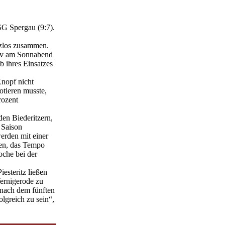
SG Spergau (9:7).
rzlos zusammen.
tiv am Sonnabend
b ihres Einsatzes
Knopf nicht
otieren musste,
rozent
den Biederitzern,
 Saison
erden mit einer
ten, das Tempo
oche bei der
esteritz ließen
ernigerode zu
 nach dem fünften
olgreich zu sein“,