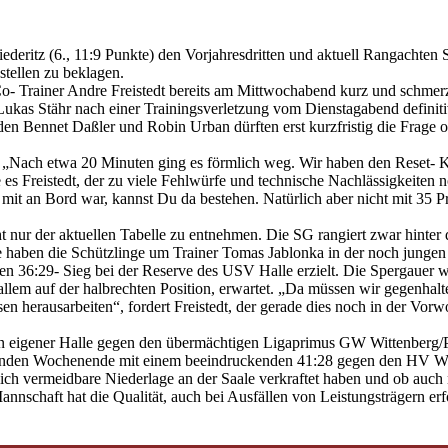
deritz (6., 11:9 Punkte) den Vorjahresdritten und aktuell Rangachten 
stellen zu beklagen.
 Co- Trainer Andre Freistedt bereits am Mittwochabend kurz und schme
Lukas Stähr nach einer Trainingsverletzung vom Dienstagabend defini
den Bennet Daßler und Robin Urban dürften erst kurzfristig die Frage o
ale: „Nach etwa 20 Minuten ging es förmlich weg. Wir haben den Reset- 
s Freistedt, der zu viele Fehlwürfe und technische Nachlässigkeiten n
mit an Bord war, kannst Du da bestehen. Natürlich aber nicht mit 35 P
ht nur der aktuellen Tabelle zu entnehmen. Die SG rangiert zwar hinter 
 haben die Schützlinge um Trainer Tomas Jablonka in der noch jungen
 36:29- Sieg bei der Reserve des USV Halle erzielt. Die Spergauer w
llem auf der halbrechten Position, erwartet. „Da müssen wir gegenhal
n herausarbeiten“, fordert Freistedt, der gerade dies noch in der Vorw
n eigener Halle gegen den übermächtigen Ligaprimus GW Wittenberg/Pi
egenden Wochenende mit einem beeindruckenden 41:28 gegen den HV W
rlich vermeidbare Niederlage an der Saale verkraftet haben und ob auch
annschaft hat die Qualität, auch bei Ausfällen von Leistungsträgern erf