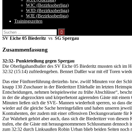
WJC (Bezirksoberliga)
WJD (Bezirksoberliga)
WJE (Bezirksoberliga)
Trainingszeiten
Suchen
nach:
SV Eiche 05 Biederitz
vs
SG Spergau
Zusammenfassung
32:32- Punkteteilung gegen Spergau
Die Oberligahandballer des SV Eiche 05 Biederitz mussten sich im H
32:32 (15:14) zufriedengeben. Bennet Daßler war mit elf Toren wied
Das eine Fünftoreführung dreizehn- bzw. zwölf Minuten vor der Schlu
knapp 130 Zuschauer in der Biederitzer Ehlehalle im letzten Heimspie
Entscheidungen, nehmen beispielsweise zu frühe Abschlüsse“, beschri
in der die abgezockten und körperbetont agierenden Gäste mit einem 
Minuten ließen sich die SVE- Mannen wiederholt sperren, so dass di
wieder auf die gleiche Sache hereingefallen und haben unseren jeweil
Kontrahenten, der zudem mit einer offensiven Deckungsvariante für 
Zur Wahrheit gehört aber auch, dass sich die Biederitzer von diesem
trafen, ehe die Gäste mit herausgenommenen Schlussmann dennoch i
zum 32:32 durch Linksaußen Robin Urban blieb beiden Seiten noch rei