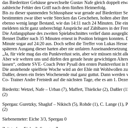
das Biederitzer Gehäuse gewechselte Gustav Nafe gleich doppelt etwa
zahlreiche Fehler den Griff nach dem fünften Heimerfolg.
Bis zu dieser spannenden Schlussphase war gerade auf Biederitzer Se
bestimmten zwar über weite Strecken das Geschehen, holten aber ihren
ebenso wenig lange Bestand, wie das 14:11 nach 24 Minuten. Die ei
meldeten nicht ganz unberechtigt Ansprüche auf Zählbares in der Fre
Die Anfangsphase des zweiten Spielabschnittes verlief dann ausgegli
Bennet Daßler nach 35 Minuten erneut in Position bringen konnten. 
Minute sogar auf 24:20 aus. Doch selbst die Treffer von Lukas Hess
späteren Ausgang dieser harten aber nie unfairen Auseinandersetzung
„Ja, für viele mag das ein Punktverlust sein, aber wir müssen nicht al
Aber wir wehren uns und dürfen den gerade heute gewichtigen Alters
lassen“, ordnete SVE- Coach Peter Pysall den ersten Punktverlust in 
Die anstehende spielfreie Woche wird an der Ehle mit Wohlwollen z
Daßler, denen ein freies Wochenende mal ganz guttut. Dann werden wi
Co- Trainer Andre Freistedt auf die nächsten Tage, ehe es am 1. Dez
Biederitz: Wetzel, Nafe – Urban (7), Maffert, Thielicke (2), Daßler 
(2)
Spergau: Guretzky, Shagluf – Nikisch (5), Rohde (1), C. Lange (1), 
(2)
Siebenemeter: Eiche 3/3, Spergau 0