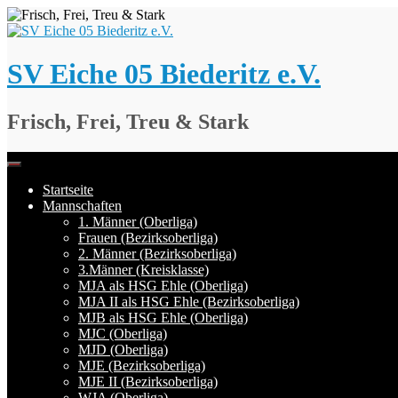
Springe
zum
Inhalt
SV Eiche 05 Biederitz e.V.
Frisch, Frei, Treu & Stark
Startseite
Mannschaften
1. Männer (Oberliga)
Frauen (Bezirksoberliga)
2. Männer (Bezirksoberliga)
3.Männer (Kreisklasse)
MJA als HSG Ehle (Oberliga)
MJA II als HSG Ehle (Bezirksoberliga)
MJB als HSG Ehle (Oberliga)
MJC (Oberliga)
MJD (Oberliga)
MJE (Bezirksoberliga)
MJE II (Bezirksoberliga)
WJA (Oberliga)