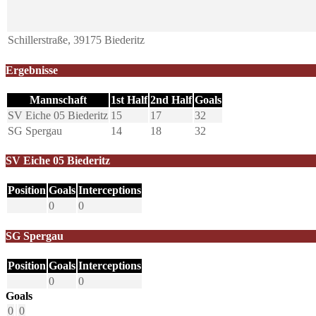
Schillerstraße, 39175 Biederitz
Ergebnisse
Mannschaft
1st Half
2nd Half
Goals
SV Eiche 05 Biederitz
15
17
32
SG Spergau
14
18
32
SV Eiche 05 Biederitz
Position
Goals
Interceptions
0
0
SG Spergau
Position
Goals
Interceptions
0
0
Goals
0
0