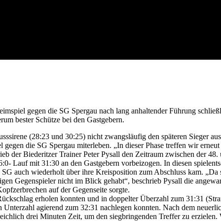
eimspiel gegen die SG Spergau nach lang anhaltender Führung schließl
erum bester Schütze bei den Gastgebern.
sssirene (28:23 und 30:25) nicht zwangsläufig den späteren Sieger aus
l gegen die SG Spergau miterleben. „In dieser Phase treffen wir erneut
eb der Biederitzer Trainer Peter Pysall den Zeitraum zwischen der 48.
6:0- Lauf mit 31:30 an den Gastgebern vorbeizogen. In diesen spielent
e SG auch wiederholt über ihre Kreisposition zum Abschluss kam. „Da
igen Gegenspieler nicht im Blick gehabt“, beschrieb Pysall die angewa
Kopfzerbrechen auf der Gegenseite sorgte.
 Rückschlag erholen konnten und in doppelter Überzahl zum 31:31 (Str
n Unterzahl agierend zum 32:31 nachlegen konnten. Nach dem neuerli
chlich drei Minuten Zeit, um den siegbringenden Treffer zu erzielen.