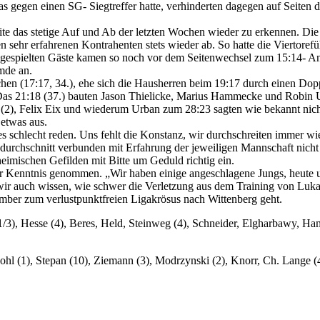
s gegen einen SG- Siegtreffer hatte, verhinderten dagegen auf Seiten 
ite das stetige Auf und Ab der letzten Wochen wieder zu erkennen. Di
 sehr erfahrenen Kontrahenten stets wieder ab. So hatte die Viertorefü
ngespielten Gäste kamen so noch vor dem Seitenwechsel zum 15:14- A
mde an.
chen (17:17, 34.), ehe sich die Hausherren beim 19:17 durch einen Do
Das 21:18 (37.) bauten Jason Thielicke, Marius Hammecke und Robin U
e (2), Felix Eix und wiederum Urban zum 28:23 sagten wie bekannt nich
 etwas aus.
les schlecht reden. Uns fehlt die Konstanz, wir durchschreiten immer wi
durchschnitt verbunden mit Erfahrung der jeweiligen Mannschaft nicht
heimischen Gefilden mit Bitte um Geduld richtig ein.
ur Kenntnis genommen. „Wir haben einige angeschlagene Jungs, heute 
r auch wissen, wie schwer die Verletzung aus dem Training von Lukas 
ember zum verlustpunktfreien Ligakrösus nach Wittenberg geht.
(11/3), Hesse (4), Beres, Held, Steinweg (4), Schneider, Elgharbawy, H
Pohl (1), Stepan (10), Ziemann (3), Modrzynski (2), Knorr, Ch. Lange 