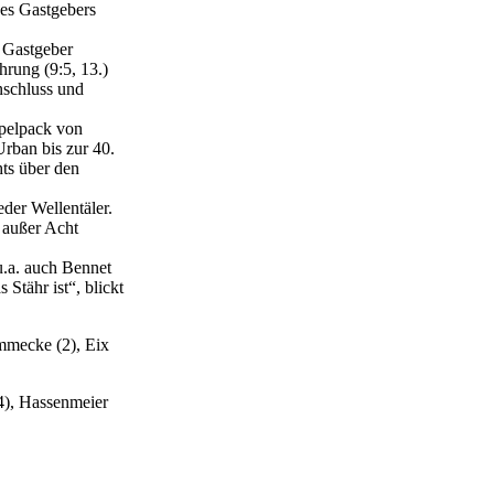
des Gastgebers
e Gastgeber
hrung (9:5, 13.)
nschluss und
ppelpack von
rban bis zur 40.
ts über den
eder Wellentäler.
 außer Acht
u.a. auch Bennet
Stähr ist“, blickt
ammecke (2), Eix
(4), Hassenmeier