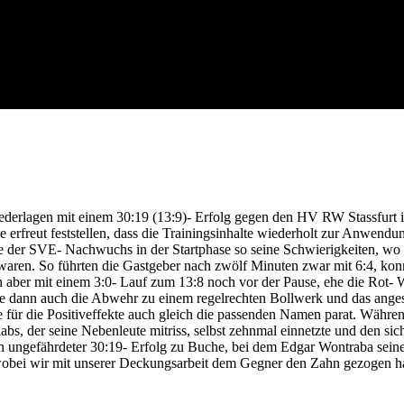
ederlagen mit einem 30:19 (13:9)- Erfolg gegen den HV RW Stassfurt i
e erfreut feststellen, dass die Trainingsinhalte wiederholt zur Anwen
tte der SVE- Nachwuchs in der Startphase so seine Schwierigkeiten, wo
ren. So führten die Gastgeber nach zwölf Minuten zwar mit 6:4, konn
ch aber mit einem 3:0- Lauf zum 13:8 noch vor der Pause, ehe die Rot-
rte dann auch die Abwehr zu einem regelrechten Bollwerk und das anges
für die Positiveffekte auch gleich die passenden Namen parat. Währen
bs, der seine Nebenleute mitriss, selbst zehnmal einnetzte und den si
ein ungefährdeter 30:19- Erfolg zu Buche, bei dem Edgar Wontraba seine
s, wobei wir mit unserer Deckungsarbeit dem Gegner den Zahn gezogen 