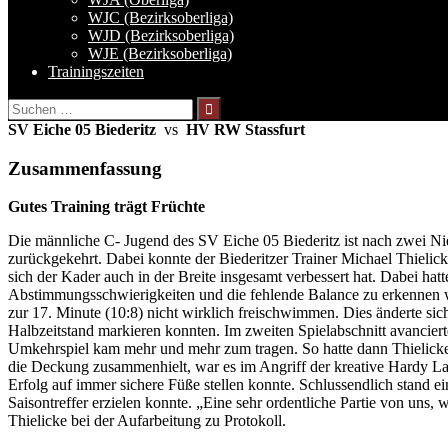
WJC (Bezirksoberliga)
WJD (Bezirksoberliga)
WJE (Bezirksoberliga)
Trainingszeiten
Suchen
nach:
SV Eiche 05 Biederitz
vs
HV RW Stassfurt
Zusammenfassung
Gutes Training trägt Früchte
Die männliche C- Jugend des SV Eiche 05 Biederitz ist nach zwei Ni
zurückgekehrt. Dabei konnte der Biederitzer Trainer Michael Thielick
sich der Kader auch in der Breite insgesamt verbessert hat. Dabei ha
Abstimmungsschwierigkeiten und die fehlende Balance zu erkennen wa
zur 17. Minute (10:8) nicht wirklich freischwimmen. Dies änderte si
Halbzeitstand markieren konnten. Im zweiten Spielabschnitt avancie
Umkehrspiel kam mehr und mehr zum tragen. So hatte dann Thielicke 
die Deckung zusammenhielt, war es im Angriff der kreative Hardy Laa
Erfolg auf immer sichere Füße stellen konnte. Schlussendlich stand 
Saisontreffer erzielen konnte. „Eine sehr ordentliche Partie von un
Thielicke bei der Aufarbeitung zu Protokoll.