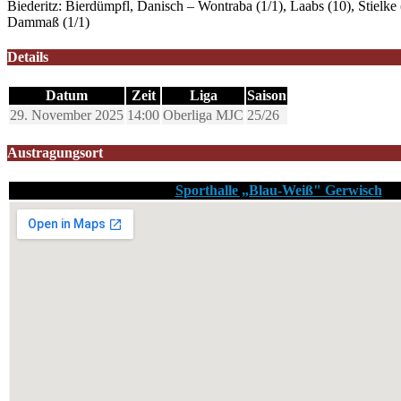
Biederitz: Bierdümpfl, Danisch – Wontraba (1/1), Laabs (10), Stielke (
Dammaß (1/1)
Details
Datum
Zeit
Liga
Saison
29. November 2025
14:00
Oberliga MJC
25/26
Austragungsort
Sporthalle „Blau-Weiß" Gerwisch