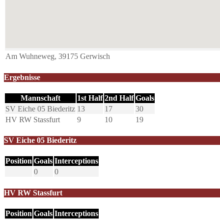
Am Wuhneweg, 39175 Gerwisch
Ergebnisse
Mannschaft
1st Half
2nd Half
Goals
SV Eiche 05 Biederitz
13
17
30
HV RW Stassfurt
9
10
19
SV Eiche 05 Biederitz
Position
Goals
Interceptions
0
0
HV RW Stassfurt
Position
Goals
Interceptions