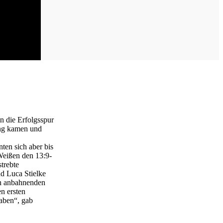
n die Erfolgsspur
dung kamen und
ten sich aber bis
 Weißen den 13:9-
trebte
d Luca Stielke
ch anbahnenden
n ersten
haben“, gab