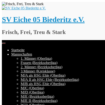
Springe
zum
Inhalt
SV Eiche 05 Biederitz e.V.
Frisch, Frei, Treu & Stark
Startseite
Mannschaften
1. Männer (Oberliga)
Frauen (Bezirksoberliga)
2. Männer (Bezirksoberliga)
3.Männer (Kreisklasse)
MJA als HSG Ehle (Oberliga)
MJA II als HSG Ehle (Bezirksoberliga)
MJB als HSG Ehle (Oberliga)
MJC (Oberliga)
MJD (Oberliga)
MJE (Bezirksoberliga)
MJE II (Bezirksoberliga)
WJA (Oberliga)