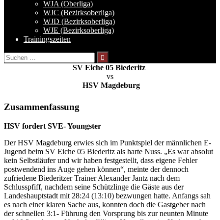
WJA (Oberliga)
WJC (Bezirksoberliga)
WJD (Bezirksoberliga)
WJE (Bezirksoberliga)
Trainingszeiten
Suchen
nach:
SV Eiche 05 Biederitz
vs
HSV Magdeburg
Zusammenfassung
HSV fordert SVE- Youngster
Der HSV Magdeburg erwies sich im Punktspiel der männlichen E-
Jugend beim SV Eiche 05 Biederitz als harte Nuss. „Es war absolut
kein Selbstläufer und wir haben festgestellt, dass eigene Fehler
postwendend ins Auge gehen können“, meinte der dennoch
zufriedene Biederitzer Trainer Alexander Jantz nach dem
Schlusspfiff, nachdem seine Schützlinge die Gäste aus der
Landeshauptstadt mit 28:24 (13:10) bezwungen hatte. Anfangs sah
es nach einer klaren Sache aus, konnten doch die Gastgeber nach
der schnellen 3:1- Führung den Vorsprung bis zur neunten Minute