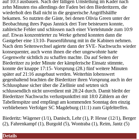
auf 10:3 ausbauen. Nach der fälligen Umstellung im Kader nach
zehn Minuten riss allerdings der Faden bei den Biederitzern, die
wiederholt den Ball nicht in die gegnerische Angriffshälfte
bekamen. So nutzten die Gäste, bei denen Olivia Green unter der
Beobachtung ihres Papas Jannick drei Tore beisteuern konnte,
zahlreiche Fehler und schlossen nach einer Viertelstunde zum 10:9
auf. Etwas konzentrierter zu Werke gehend konnten dann die
Gastgeber eine 13:10- Pausenführung mit in die Kabinen nehmen.
Nach dem Seitenwechsel agierte dann der SVE- Nachwuchs wieder
konsequenter, auch wenn ihnen die eher ungewohnte harte
Gegenwehr sichtlich zu schaffen machte. Da auf Seiten der
Biederitzer zu jeder Minute der kämpferische Einsatz stimmte,
konnte der knappe 17:15- Vorsprung (28.) fünf weitere Minuten
später auf 21:16 ausgebaut werden. Weiterhin lobenswert
gegenhaltend brachten die Biederitzer ihren Vorsprung auch in der
Schlussphase sicher über die Ziellinie und setzten sich
schlussendlich nicht unverdient mit 28:24 durch. Damit bleibt der
Biederitzer Nachwuchs verlustpunktfrei mit 18:0 Zählern an der
Tabellenspitze und empfängt am kommenden Sonntag den einzig
verbliebenen Verfolger SC Magdeburg (11:1) zum Gipfeltreffen.
Biederitz: Wägener (1/1), Danisch, Lehr (1), P. Hesse (12/1), Berger
(2), Fahrenkampf (1), Burgold (5), Wontraba (1), Reim, Jantz (5)
Details