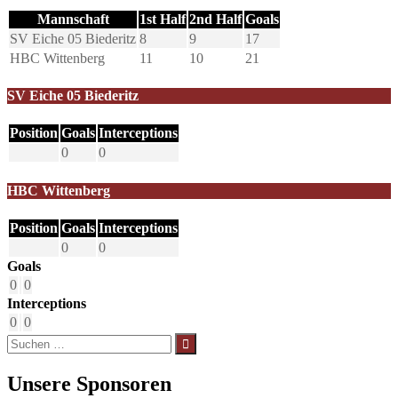
Mannschaft
1st Half
2nd Half
Goals
SV Eiche 05 Biederitz
8
9
17
HBC Wittenberg
11
10
21
SV Eiche 05 Biederitz
Position
Goals
Interceptions
0
0
HBC Wittenberg
Position
Goals
Interceptions
0
0
Goals
0
0
Interceptions
0
0
Suchen
nach:
Unsere Sponsoren