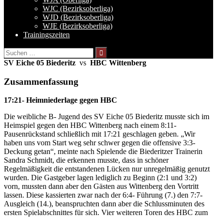
WJC (Bezirksoberliga)
WJD (Bezirksoberliga)
WJE (Bezirksoberliga)
Trainingszeiten
Suchen
nach:
SV Eiche 05 Biederitz
vs
HBC Wittenberg
Zusammenfassung
17:21- Heimniederlage gegen HBC
Die weibliche B- Jugend des SV Eiche 05 Biederitz musste sich im
Heimspiel gegen den HBC Wittenberg nach einem 8:11-
Pausenrückstand schließlich mit 17:21 geschlagen geben. „Wir
haben uns vom Start weg sehr schwer gegen die offensive 3:3-
Deckung getan“, meinte nach Spielende die Biederitzer Trainerin
Sandra Schmidt, die erkennen musste, dass in schöner
Regelmäßigkeit die entstandenen Lücken nur unregelmäßig genutzt
wurden. Die Gastgeber lagen lediglich zu Beginn (2:1 und 3:2)
vorn, mussten dann aber den Gästen aus Wittenberg den Vortritt
lassen. Diese kassierten zwar nach der 6:4- Führung (7.) den 7:7-
Ausgleich (14.), beanspruchten dann aber die Schlussminuten des
ersten Spielabschnittes für sich. Vier weiteren Toren des HBC zum