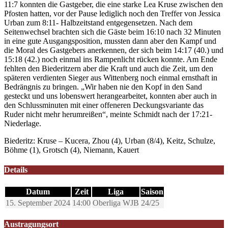
11:7 konnten die Gastgeber, die eine starke Lea Kruse zwischen den
Pfosten hatten, vor der Pause lediglich noch den Treffer von Jessica
Urban zum 8:11- Halbzeitstand entgegensetzen. Nach dem
Seitenwechsel brachten sich die Gäste beim 16:10 nach 32 Minuten
in eine gute Ausgangsposition, mussten dann aber den Kampf und
die Moral des Gastgebers anerkennen, der sich beim 14:17 (40.) und
15:18 (42.) noch einmal ins Rampenlicht rücken konnte. Am Ende
fehlten den Biederitzern aber die Kraft und auch die Zeit, um den
späteren verdienten Sieger aus Wittenberg noch einmal ernsthaft in
Bedrängnis zu bringen. „Wir haben nie den Kopf in den Sand
gesteckt und uns lobenswert herangearbeitet, konnten aber auch in
den Schlussminuten mit einer offeneren Deckungsvariante das
Ruder nicht mehr herumreißen“, meinte Schmidt nach der 17:21-
Niederlage.
Biederitz: Kruse – Kucera, Zhou (4), Urban (8/4), Keitz, Schulze,
Böhme (1), Grotsch (4), Niemann, Kauert
Details
Datum
Zeit
Liga
Saison
15. September 2024
14:00
Oberliga WJB
24/25
Austragungsort