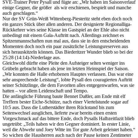
SVE-Trainer Peter Pysall und fügte an: „Wir haben im Saisonverlauf
einige Gegner, die größer als wir erschienen, bespielt und manche
auch geschlagen.“
Nur der SV Grün-Weiß Wittenberg-Piesteritz steht eben doch noch
ein ganzes Stück über allen anderen. Der designierte Regionalliga-
Rückkehrer wies seine Klasse im Gastspiel an der Ehle also nicht
unbedingt mit einem Gala-Auftritt nach. Allerdings zeichnet es
Spitzenmannschaften nun mal aus, dass sie in den entscheidenden
Momenten doch noch ein paar zusätzliche Leistungsreserven aus
sich herauskitzeln können. Das Biederitzer Wunder blieb so bei der
25:28 (14:14)-Niederlage aus.
Gleichwohl dürfte eine Pleite den Aufsteiger selten weniger ins
Grübeln gebracht haben als jene im letzten Heimspiel der Saison.
„Wir konnten die Halle erhobenen Hauptes verlassen. Das war eine
sehr ansprechende Leistung“, lobte Pysall den couragierten Auftritt
seiner Schützlinge, die dem Favoriten alles entgegenwarfen, was sie
hatten – vor allem Leidenschaft und Tempo.
Die anfängliche Führung baute Bennet Daßler, am Ende mit elf
Treffern bester Eiche-Schütze, nach einer Viertelstunde sogar auf
10:5 aus. Dass die Lutherstädter ihren Rückstand bis zum
Seitenwechsel ausglichen, lieferte zwar bereits einen ersten
Vorgeschmack auf das bittere Ende, doch Pysalls Halbzeitfazit blieb
ungetrübt: „Teils haben wir den Gegner dominiert. In erster Linie,
weil die Abwehr und Joey Witte im Tor gute Arbeit geleistet haben.“
So wichen die Hausherren auch nach der Pause keinen Zentimeter