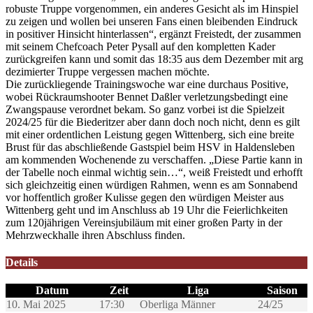
robuste Truppe vorgenommen, ein anderes Gesicht als im Hinspiel
zu zeigen und wollen bei unseren Fans einen bleibenden Eindruck
in positiver Hinsicht hinterlassen“, ergänzt Freistedt, der zusammen
mit seinem Chefcoach Peter Pysall auf den kompletten Kader
zurückgreifen kann und somit das 18:35 aus dem Dezember mit arg
dezimierter Truppe vergessen machen möchte.
Die zurückliegende Trainingswoche war eine durchaus Positive,
wobei Rückraumshooter Bennet Daßler verletzungsbedingt eine
Zwangspause verordnet bekam. So ganz vorbei ist die Spielzeit
2024/25 für die Biederitzer aber dann doch noch nicht, denn es gilt
mit einer ordentlichen Leistung gegen Wittenberg, sich eine breite
Brust für das abschließende Gastspiel beim HSV in Haldensleben
am kommenden Wochenende zu verschaffen. „Diese Partie kann in
der Tabelle noch einmal wichtig sein…“, weiß Freistedt und erhofft
sich gleichzeitig einen würdigen Rahmen, wenn es am Sonnabend
vor hoffentlich großer Kulisse gegen den würdigen Meister aus
Wittenberg geht und im Anschluss ab 19 Uhr die Feierlichkeiten
zum 120jährigen Vereinsjubiläum mit einer großen Party in der
Mehrzweckhalle ihren Abschluss finden.
Details
Datum
Zeit
Liga
Saison
10. Mai 2025
17:30
Oberliga Männer
24/25