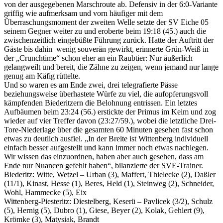
von der ausgegebenen Marschroute ab. Defensiv in der 6:0-Variante
griffig wie aufmerksam und vorn häufiger mit dem
Überraschungsmoment der zweiten Welle setzte der SV Eiche 05
seinem Gegner weiter zu und eroberte beim 19:18 (45.) auch die
zwischenzeitlich eingebüßte Führung zurück. Hatte der Auftritt der
Gäste bis dahin wenig souverän gewirkt, erinnerte Grün-Weiß in
der „Crunchtime“ schon eher an ein Raubtier: Nur äußerlich
gelangweilt und bereit, die Zähne zu zeigen, wenn jemand nur lange
genug am Käfig rüttelte.
Und so waren es am Ende zwei, drei telegrafierte Pässe
beziehungsweise überhastete Würfe zu viel, die aufopferungsvoll
kämpfenden Biederitzern die Belohnung entrissen. Ein letztes
Aufbäumen beim 23:24 (56.) erstickte der Primus im Keim und zog
wieder auf vier Treffer davon (23:27/59.), wobei die letztliche Drei-
Tore-Niederlage über die gesamten 60 Minuten gesehen fast schon
etwas zu deutlich ausfiel. „In der Breite ist Wittenberg individuell
einfach besser aufgestellt und kann immer noch etwas nachlegen.
Wir wissen das einzuordnen, haben aber auch gesehen, dass am
Ende nur Nuancen gefehlt haben“, bilanzierte der SVE-Trainer.
Biederitz: Witte, Wetzel – Urban (3), Maffert, Thielecke (2), Daßler
(11/1), Kinast, Hesse (1), Beres, Held (1), Steinweg (2), Schneider,
Wohl, Hammecke (5), Eix
Wittenberg-Piesteritz: Diestelberg, Keserü – Pavlicek (3/2), Schulz
(5), Hernig (5), Dubro (1), Giese, Beyer (2), Kolak, Gehlert (9),
Krömke (3), Matysiak, Brandt