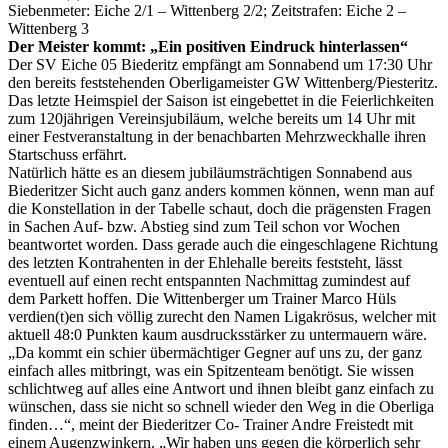
Siebenmeter: Eiche 2/1 – Wittenberg 2/2; Zeitstrafen: Eiche 2 –
Wittenberg 3
Der Meister kommt: „Ein positiven Eindruck hinterlassen“
Der SV Eiche 05 Biederitz empfängt am Sonnabend um 17:30 Uhr
den bereits feststehenden Oberligameister GW Wittenberg/Piesteritz.
Das letzte Heimspiel der Saison ist eingebettet in die Feierlichkeiten
zum 120jährigen Vereinsjubiläum, welche bereits um 14 Uhr mit
einer Festveranstaltung in der benachbarten Mehrzweckhalle ihren
Startschuss erfährt.
Natürlich hätte es an diesem jubiläumsträchtigen Sonnabend aus
Biederitzer Sicht auch ganz anders kommen können, wenn man auf
die Konstellation in der Tabelle schaut, doch die prägensten Fragen
in Sachen Auf- bzw. Abstieg sind zum Teil schon vor Wochen
beantwortet worden. Dass gerade auch die eingeschlagene Richtung
des letzten Kontrahenten in der Ehlehalle bereits feststeht, lässt
eventuell auf einen recht entspannten Nachmittag zumindest auf
dem Parkett hoffen. Die Wittenberger um Trainer Marco Hüls
verdien(t)en sich völlig zurecht den Namen Ligakrösus, welcher mit
aktuell 48:0 Punkten kaum ausdrucksstärker zu untermauern wäre.
„Da kommt ein schier übermächtiger Gegner auf uns zu, der ganz
einfach alles mitbringt, was ein Spitzenteam benötigt. Sie wissen
schlichtweg auf alles eine Antwort und ihnen bleibt ganz einfach zu
wünschen, dass sie nicht so schnell wieder den Weg in die Oberliga
finden…“, meint der Biederitzer Co- Trainer Andre Freistedt mit
einem Augenzwinkern. „Wir haben uns gegen die körperlich sehr