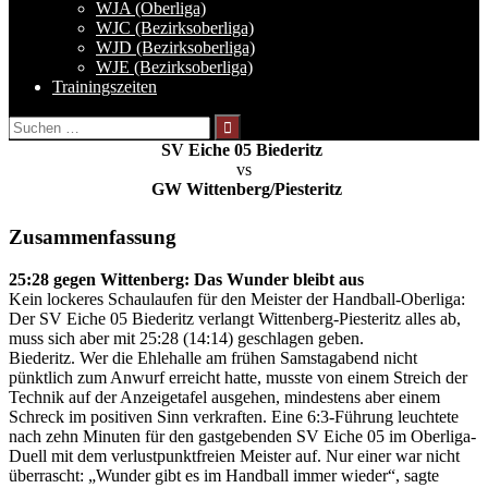
WJA (Oberliga)
WJC (Bezirksoberliga)
WJD (Bezirksoberliga)
WJE (Bezirksoberliga)
Trainingszeiten
Suchen
nach:
SV Eiche 05 Biederitz
vs
GW Wittenberg/Piesteritz
Zusammenfassung
25:28 gegen Wittenberg: Das Wunder bleibt aus
Kein lockeres Schaulaufen für den Meister der Handball-Oberliga:
Der SV Eiche 05 Biederitz verlangt Wittenberg-Piesteritz alles ab,
muss sich aber mit 25:28 (14:14) geschlagen geben.
Biederitz. Wer die Ehlehalle am frühen Samstagabend nicht
pünktlich zum Anwurf erreicht hatte, musste von einem Streich der
Technik auf der Anzeigetafel ausgehen, mindestens aber einem
Schreck im positiven Sinn verkraften. Eine 6:3-Führung leuchtete
nach zehn Minuten für den gastgebenden SV Eiche 05 im Oberliga-
Duell mit dem verlustpunktfreien Meister auf. Nur einer war nicht
überrascht: „Wunder gibt es im Handball immer wieder“, sagte