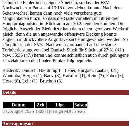
technische Fehler in das eigene Spiel ein, so dass der FSV-
Nachwuchs zur Pause auf 19:15 davonziehen konnte. Nach dem
Seitenwechsel kamen dann noch viele vergebene gute
Möglichkeiten hinzu, so dass die Gäste vor allem mit ihren drei
Hauptprotagonisten im Rückraum auf 30:22 enteilen konnten. Die
folgliche Auszeit der Biederitzer kam dann einem gewissen Weckruf
gleich, denn die nun angewandte offensivere Deckung konnte
zugleich in druckvollere Angriffsversuche umgewandelt werden. So
kämpfte sich der SVE- Nachwuchs aufbauend auf eine starke
Torhüterleistung von Joel Danisch Stück für Stück auf 27:31 (41.)
bzw. 35:36 (47.) heran und konnte schließlich auch durch gelungene
Einzelaktionen den finalen Punkterfolg bejubeln.
Biederitz: Danisch, Bierdümpfl – Leber, Burgold, Laabs (10/1),
Wontraba, Berger (1), Bartz (8), Kalsdorf (1), Reim (3), Faber (3),
Hesse (8), Lehr (1), Bruchno (3)
Details
Datum
Zeit
Liga
Saison
31. August 2025
13:00
Oberliga MJC
25/26
Austragungsort