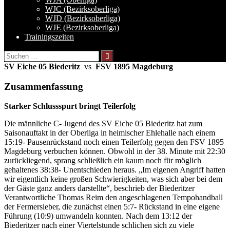
WJC (Bezirksoberliga)
WJD (Bezirksoberliga)
WJE (Bezirksoberliga)
Trainingszeiten
Suchen
nach:
SV Eiche 05 Biederitz
vs
FSV 1895 Magdeburg
Zusammenfassung
Starker Schlussspurt bringt Teilerfolg
Die männliche C- Jugend des SV Eiche 05 Biederitz hat zum
Saisonauftakt in der Oberliga in heimischer Ehlehalle nach einem
15:19- Pausenrückstand noch einen Teilerfolg gegen den FSV 1895
Magdeburg verbuchen können. Obwohl in der 38. Minute mit 22:30
zurückliegend, sprang schließlich ein kaum noch für möglich
gehaltenes 38:38- Unentschieden heraus. „Im eigenen Angriff hatten
wir eigentlich keine großen Schwierigkeiten, was sich aber bei dem
der Gäste ganz anders darstellte“, beschrieb der Biederitzer
Verantwortliche Thomas Reim den angeschlagenen Tempohandball
der Fermersleber, die zunächst einen 5:7- Rückstand in eine eigene
Führung (10:9) umwandeln konnten. Nach dem 13:12 der
Biederitzer nach einer Viertelstunde schlichen sich zu viele