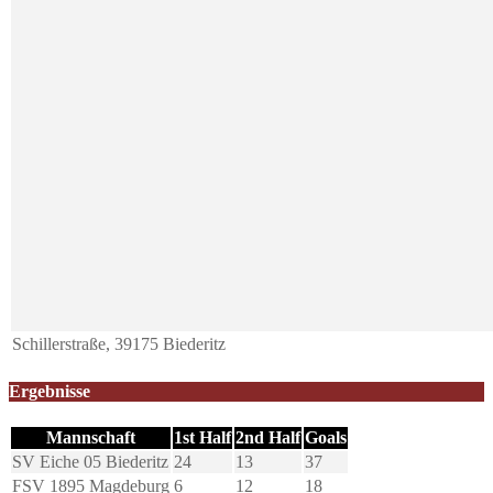
Schillerstraße, 39175 Biederitz
Ergebnisse
Mannschaft
1st Half
2nd Half
Goals
SV Eiche 05 Biederitz
24
13
37
FSV 1895 Magdeburg
6
12
18