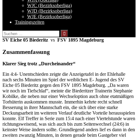
WJC (Bezirksoberliga)
WJD (Bezirksoberliga)
WJE (Bezirksoberliga)
Trainingszeiten
Suchen
nach:
SV Eiche 05 Biederitz
vs
FSV 1895 Magdeburg
Zusammenfassung
Klarer Sieg trotz „Durcheinander“
Ein 4:4- Unentschieden zeigte die Anzeigetafel in der Ehlehalle
nach sechs Minuten im Spiel der weiblichen E- Jugend des SV
Eiche 05 Biederitz gegen den FSV 1895 Magdeburg. „Da waren
wir noch im Tiefschlaf“, meinte die Biederitzer Trainerin Stephanie
Kobilke, die neben nur einer Wechseloption auch ohne etatmäßigen
Torhüterin auskommen musste. Immerhin kehrte recht schnell
Besserung in ihrer Mannschaft ein, die sich über eine starke
Deckungsarbeit im weiteren Verlauf deutliche Vorteile herausspielen
konnte. Elf Treffer in Serie zum 15:4 nach einer Viertelstunde waren
richtungsweisend, was sich auch bis zum Seitenwechsel (24:6) in
keinster Weise ändern sollte. Grundlegend anders lief es dann in den
zweiten zwanzig Minuten, in denen gerade beim Gastgeber viel