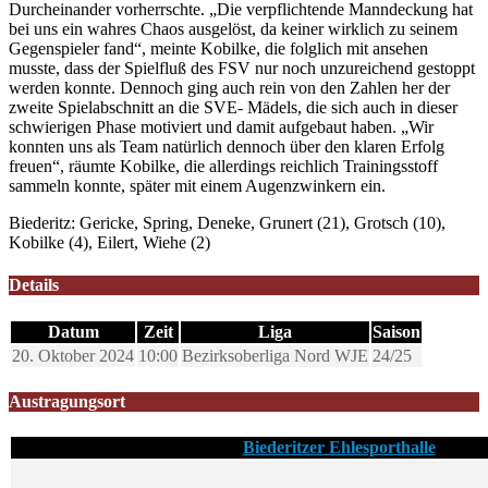
Durcheinander vorherrschte. „Die verpflichtende Manndeckung hat
bei uns ein wahres Chaos ausgelöst, da keiner wirklich zu seinem
Gegenspieler fand“, meinte Kobilke, die folglich mit ansehen
musste, dass der Spielfluß des FSV nur noch unzureichend gestoppt
werden konnte. Dennoch ging auch rein von den Zahlen her der
zweite Spielabschnitt an die SVE- Mädels, die sich auch in dieser
schwierigen Phase motiviert und damit aufgebaut haben. „Wir
konnten uns als Team natürlich dennoch über den klaren Erfolg
freuen“, räumte Kobilke, die allerdings reichlich Trainingsstoff
sammeln konnte, später mit einem Augenzwinkern ein.
Biederitz: Gericke, Spring, Deneke, Grunert (21), Grotsch (10),
Kobilke (4), Eilert, Wiehe (2)
Details
Datum
Zeit
Liga
Saison
20. Oktober 2024
10:00
Bezirksoberliga Nord WJE
24/25
Austragungsort
Biederitzer Ehlesporthalle