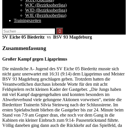
WJC (Bezirksoberliga)
WJD (Bezirksoberliga)
WJE (Bezirksoberliga)
Trainingszeiten
Suchen
nach:
SV Eiche 05 Biederitz
vs
BSV 93 Magdeburg
Zusammenfassung
Großer Kampf gegen Ligaprimus
Die männliche A- Jugend des SV Eiche 05 Biederitz musste sich
nicht ganz unerwartet mit 16:31 (9:14) dem Ligaprimus und Meister
BSV 93 Magdeburg geschlagen geben. Trotzdem hatten die
Verantwortlichen durchaus lobende Worte für den mit acht
Feldspielern recht kleinen Kader der Gastgeber. „Die Jungs haben
mit viel Kampf dagegengehalten und konnten besonders im
Abwehrverbund viele gelungene Aktionen vorweisen“, meinte die
Biederitzer Trainerin Silvia Steinweg nach der Schlusssirene. Im
ersten Spielabschnitt blieben die Gastgeber bis zur 24. Minute beim
Stand von 7:9 am Gegner dran, ehe noch vor dem Gang in die
Kabinen ein kleiner Einbruch zum 9:14- Pausenrückstand führte.
Völlig daneben ging dann auch die Rückkehr auf das Spielfeld, da