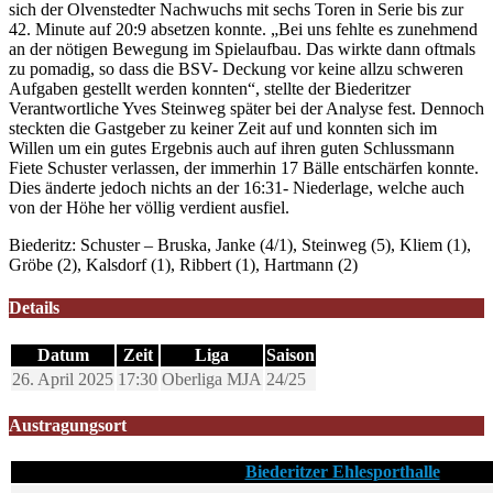
sich der Olvenstedter Nachwuchs mit sechs Toren in Serie bis zur
42. Minute auf 20:9 absetzen konnte. „Bei uns fehlte es zunehmend
an der nötigen Bewegung im Spielaufbau. Das wirkte dann oftmals
zu pomadig, so dass die BSV- Deckung vor keine allzu schweren
Aufgaben gestellt werden konnten“, stellte der Biederitzer
Verantwortliche Yves Steinweg später bei der Analyse fest. Dennoch
steckten die Gastgeber zu keiner Zeit auf und konnten sich im
Willen um ein gutes Ergebnis auch auf ihren guten Schlussmann
Fiete Schuster verlassen, der immerhin 17 Bälle entschärfen konnte.
Dies änderte jedoch nichts an der 16:31- Niederlage, welche auch
von der Höhe her völlig verdient ausfiel.
Biederitz: Schuster – Bruska, Janke (4/1), Steinweg (5), Kliem (1),
Gröbe (2), Kalsdorf (1), Ribbert (1), Hartmann (2)
Details
Datum
Zeit
Liga
Saison
26. April 2025
17:30
Oberliga MJA
24/25
Austragungsort
Biederitzer Ehlesporthalle