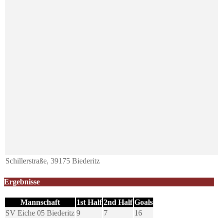
Schillerstraße, 39175 Biederitz
Ergebnisse
Mannschaft
1st Half
2nd Half
Goals
SV Eiche 05 Biederitz
9
7
16