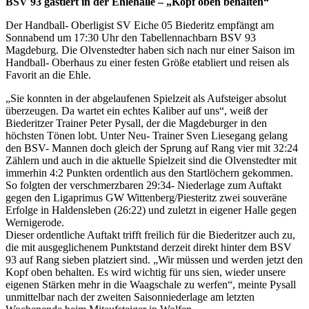
BSV 93 gastiert in der Ehlehalle – „Kopf oben behalten“
Der Handball- Oberligist SV Eiche 05 Biederitz empfängt am
Sonnabend um 17:30 Uhr den Tabellennachbarn BSV 93
Magdeburg. Die Olvenstedter haben sich nach nur einer Saison im
Handball- Oberhaus zu einer festen Größe etabliert und reisen als
Favorit an die Ehle.
„Sie konnten in der abgelaufenen Spielzeit als Aufsteiger absolut
überzeugen. Da wartet ein echtes Kaliber auf uns“, weiß der
Biederitzer Trainer Peter Pysall, der die Magdeburger in den
höchsten Tönen lobt. Unter Neu- Trainer Sven Liesegang gelang
den BSV- Mannen doch gleich der Sprung auf Rang vier mit 32:24
Zählern und auch in die aktuelle Spielzeit sind die Olvenstedter mit
immerhin 4:2 Punkten ordentlich aus den Startlöchern gekommen.
So folgten der verschmerzbaren 29:34- Niederlage zum Auftakt
gegen den Ligaprimus GW Wittenberg/Piesteritz zwei souveräne
Erfolge in Haldensleben (26:22) und zuletzt in eigener Halle gegen
Wernigerode.
Dieser ordentliche Auftakt trifft freilich für die Biederitzer auch zu,
die mit ausgeglichenem Punktstand derzeit direkt hinter dem BSV
93 auf Rang sieben platziert sind. „Wir müssen und werden jetzt den
Kopf oben behalten. Es wird wichtig für uns sien, wieder unsere
eigenen Stärken mehr in die Waagschale zu werfen“, meinte Pysall
unmittelbar nach der zweiten Saisonniederlage am letzten