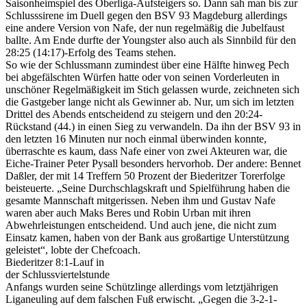
Saisonheimspiel des Oberliga-Aufsteigers so. Dann sah man bis zur
Schlusssirene im Duell gegen den BSV 93 Magdeburg allerdings
eine andere Version von Nafe, der nun regelmäßig die Jubelfaust
ballte. Am Ende durfte der Youngster also auch als Sinnbild für den
28:25 (14:17)-Erfolg des Teams stehen.
So wie der Schlussmann zumindest über eine Hälfte hinweg Pech
bei abgefälschten Würfen hatte oder von seinen Vorderleuten in
unschöner Regelmäßigkeit im Stich gelassen wurde, zeichneten sich
die Gastgeber lange nicht als Gewinner ab. Nur, um sich im letzten
Drittel des Abends entscheidend zu steigern und den 20:24-
Rückstand (44.) in einen Sieg zu verwandeln. Da ihn der BSV 93 in
den letzten 16 Minuten nur noch einmal überwinden konnte,
überraschte es kaum, dass Nafe einer von zwei Akteuren war, die
Eiche-Trainer Peter Pysall besonders hervorhob. Der andere: Bennet
Daßler, der mit 14 Treffern 50 Prozent der Biederitzer Torerfolge
beisteuerte. „Seine Durchschlagskraft und Spielführung haben die
gesamte Mannschaft mitgerissen. Neben ihm und Gustav Nafe
waren aber auch Maks Beres und Robin Urban mit ihren
Abwehrleistungen entscheidend. Und auch jene, die nicht zum
Einsatz kamen, haben von der Bank aus großartige Unterstützung
geleistet“, lobte der Chefcoach.
Biederitzer 8:1-Lauf in
der Schlussviertelstunde
Anfangs wurden seine Schützlinge allerdings vom letztjährigen
Liganeuling auf dem falschen Fuß erwischt. „Gegen die 3-2-1-