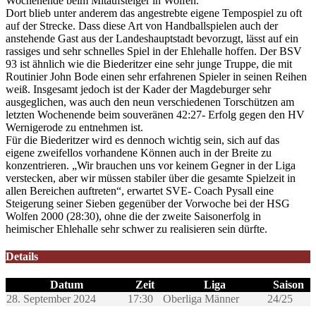
Wochenende beim Mitaufsteiger in Wolfen.
Dort blieb unter anderem das angestrebte eigene Tempospiel zu oft
auf der Strecke. Dass diese Art von Handballspielen auch der
anstehende Gast aus der Landeshauptstadt bevorzugt, lässt auf ein
rassiges und sehr schnelles Spiel in der Ehlehalle hoffen. Der BSV
93 ist ähnlich wie die Biederitzer eine sehr junge Truppe, die mit
Routinier John Bode einen sehr erfahrenen Spieler in seinen Reihen
weiß. Insgesamt jedoch ist der Kader der Magdeburger sehr
ausgeglichen, was auch den neun verschiedenen Torschützen am
letzten Wochenende beim souveränen 42:27- Erfolg gegen den HV
Wernigerode zu entnehmen ist.
Für die Biederitzer wird es dennoch wichtig sein, sich auf das
eigene zweifellos vorhandene Können auch in der Breite zu
konzentrieren. „Wir brauchen uns vor keinem Gegner in der Liga
verstecken, aber wir müssen stabiler über die gesamte Spielzeit in
allen Bereichen auftreten“, erwartet SVE- Coach Pysall eine
Steigerung seiner Sieben gegenüber der Vorwoche bei der HSG
Wolfen 2000 (28:30), ohne die der zweite Saisonerfolg in
heimischer Ehlehalle sehr schwer zu realisieren sein dürfte.
Details
Datum
Zeit
Liga
Saison
28. September 2024
17:30
Oberliga Männer
24/25