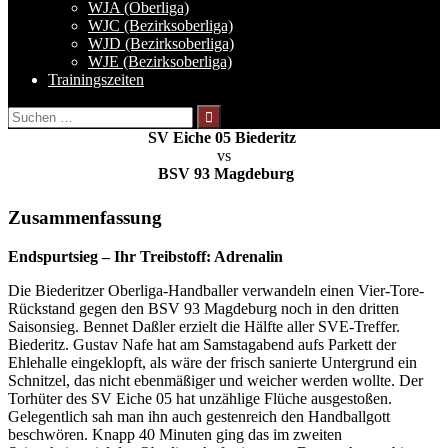
WJA (Oberliga)
WJC (Bezirksoberliga)
WJD (Bezirksoberliga)
WJE (Bezirksoberliga)
Trainingszeiten
Suchen
nach:
SV Eiche 05 Biederitz
vs
BSV 93 Magdeburg
Zusammenfassung
Endspurtsieg – Ihr Treibstoff: Adrenalin
Die Biederitzer Oberliga-Handballer verwandeln einen Vier-Tore-
Rückstand gegen den BSV 93 Magdeburg noch in den dritten
Saisonsieg. Bennet Daßler erzielt die Hälfte aller SVE-Treffer.
Biederitz. Gustav Nafe hat am Samstagabend aufs Parkett der
Ehlehalle eingeklopft, als wäre der frisch sanierte Untergrund ein
Schnitzel, das nicht ebenmäßiger und weicher werden wollte. Der
Torhüter des SV Eiche 05 hat unzählige Flüche ausgestoßen.
Gelegentlich sah man ihn auch gestenreich den Handballgott
beschwören. Knapp 40 Minuten ging das im zweiten