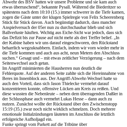
Abwehr des BSV hatten wir unsere Probleme und sie kam auch
etwas überraschend“, bekannte Pysall. Während die Biederitzer so
spätestens nach dem 10:10 (15.) immer schwerer in die Tiefe kamen,
zogen die Gäste unter der klugen Spielregie von Felix Scheerenberg
Stück für Stück davon. Auch begünstigt dadurch, dass mancher
Anspielversuch der 05er nun zu durchschaubar blieb und sich
Ballverluste häuften. Wichtig aus Eiche-Sicht war jedoch, dass sich
das Defizit bis zur Pause auf nicht mehr als drei Treffer belief. „In
der Kabine haben wir uns darauf eingeschworen, den Rückstand
beharrlich wegzuknabbern. Einfach, indem wir vorn wieder mehr in
die Tiefe kommen und auch aus acht, neun Metern den Abschluss
suchen.“ Gesagt und – mit etwas zeitlicher Verzögerung – nach dem
Seitenwechsel auch getan.
Im Angriff minimierten die Hausherren nun deutlich die
Fehlerquote. Auf der anderen Seite zahlte sich die Hereinnahme von
Beres im Innenblock aus. Der Angriff-Abwehr-Wechsel hatte so
auch den Vorteil, dass sich Jason Thielecke vermehrt darauf
konzentrieren konnte, offensive Lücken am Kreis zu reißen. Und
diese wussten die Nebenleute – neben dem überragenden Daßler in
der Schlussphase auch vermehrt Lukas Hesse – dann auch zu
nutzen. Zunächst wollte der Rückstand über den Zwischenstopp
15:19 (35.) zwar noch nicht wirklich schmelzen. Doch mehrere
emotionale Initialzündungen läuteten im Anschluss die letztlich
erfolgreiche Aufholjagd ein.
Funke springt vom Parkett auf die Tribüne über