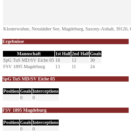
Klosterwuhne, Neustädter See, Magdeburg, Saxony-Anhalt, 39126,
Ergebnisse
Mannschaft
1st Half
2nd Half
Goals
SpG TuS MD/SV Eiche 05
18
12
30
FSV 1895 Magdeburg
13
11
24
SpG TuS MD/SV Eiche 05
Position
Goals
Interceptions
0
0
FSV 1895 Magdeburg
Position
Goals
Interceptions
0
0