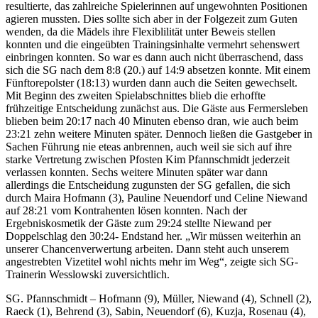
resultierte, das zahlreiche Spielerinnen auf ungewohnten Positionen
agieren mussten. Dies sollte sich aber in der Folgezeit zum Guten
wenden, da die Mädels ihre Flexiblilität unter Beweis stellen
konnten und die eingeübten Trainingsinhalte vermehrt sehenswert
einbringen konnten. So war es dann auch nicht überraschend, dass
sich die SG nach dem 8:8 (20.) auf 14:9 absetzen konnte. Mit einem
Fünftorepolster (18:13) wurden dann auch die Seiten gewechselt.
Mit Beginn des zweiten Spielabschnittes blieb die erhoffte
frühzeitige Entscheidung zunächst aus. Die Gäste aus Fermersleben
blieben beim 20:17 nach 40 Minuten ebenso dran, wie auch beim
23:21 zehn weitere Minuten später. Dennoch ließen die Gastgeber in
Sachen Führung nie eteas anbrennen, auch weil sie sich auf ihre
starke Vertretung zwischen Pfosten Kim Pfannschmidt jederzeit
verlassen konnten. Sechs weitere Minuten später war dann
allerdings die Entscheidung zugunsten der SG gefallen, die sich
durch Maira Hofmann (3), Pauline Neuendorf und Celine Niewand
auf 28:21 vom Kontrahenten lösen konnten. Nach der
Ergebniskosmetik der Gäste zum 29:24 stellte Niewand per
Doppelschlag den 30:24- Endstand her. „Wir müssen weiterhin an
unserer Chancenverwertung arbeiten. Dann steht auch unserem
angestrebten Vizetitel wohl nichts mehr im Weg“, zeigte sich SG-
Trainerin Wesslowski zuversichtlich.
SG. Pfannschmidt – Hofmann (9), Müller, Niewand (4), Schnell (2),
Raeck (1), Behrend (3), Sabin, Neuendorf (6), Kuzja, Rosenau (4),