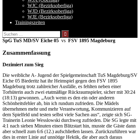
WJC (Bezirksoberliga)
WJD (Bezirksoberliga)
WJE (Bezirksoberliga)
Trainingszeiten
Suchen
nach:
SpG TuS MD/SV Eiche 05
vs
FSV 1895 Magdeburg
Zusammenfassung
Dezimiert zum Sieg
Die weibliche A- Jugend der Spielgemeinschaft TuS Magdeburg/SV
Eiche 05 Biederitz hat ihr Heimspiel gegen den FSV 1895
Magdeburg trotz zahlreicher Ausfälle, es fehlten neben einer
Torhüterin auch zwei etatmäßige Rückraumspieler, sicher mit 30:24
(18:13) gewonnen. „Auch wenn es den ein oder anderen
Schönheitsfehler ab, bin ich rundum zufrieden. Die Mädels
übernehmen mehr und mehr Verantwortung, Kommunizieren auf
dem Spielfeld und testen selbst viele Sachen aus“, zeigte sich SG-
Trainerin Leonie Wesslowski durchweg zufrieden. Die SG legte mit
4:1 nach sieben Minuten einen Blitzstart hin, musste die Gäste dann
aber schnell zum 6:6 (12.) aufschließen lassen. Zurückzuführen war
dies in erster Linie auf unnötige Hektik, die aber auch daraus