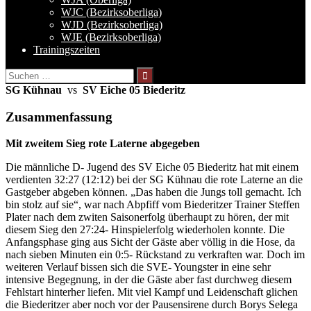
WJC (Bezirksoberliga)
WJD (Bezirksoberliga)
WJE (Bezirksoberliga)
Trainingszeiten
Suchen
nach:
SG Kühnau
vs
SV Eiche 05 Biederitz
Zusammenfassung
Mit zweitem Sieg rote Laterne abgegeben
Die männliche D- Jugend des SV Eiche 05 Biederitz hat mit einem
verdienten 32:27 (12:12) bei der SG Kühnau die rote Laterne an die
Gastgeber abgeben können. „Das haben die Jungs toll gemacht. Ich
bin stolz auf sie“, war nach Abpfiff vom Biederitzer Trainer Steffen
Plater nach dem zwiten Saisonerfolg überhaupt zu hören, der mit
diesem Sieg den 27:24- Hinspielerfolg wiederholen konnte. Die
Anfangsphase ging aus Sicht der Gäste aber völlig in die Hose, da
nach sieben Minuten ein 0:5- Rückstand zu verkraften war. Doch im
weiteren Verlauf bissen sich die SVE- Youngster in eine sehr
intensive Begegnung, in der die Gäste aber fast durchweg diesem
Fehlstart hinterher liefen. Mit viel Kampf und Leidenschaft glichen
die Biederitzer aber noch vor der Pausensirene durch Borys Selega