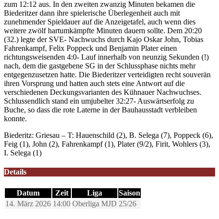
zum 12:12 aus. In den zweiten zwanzig Minuten bekamen die
Biederitzer dann ihre spielerische Überlegenheit auch mit
zunehmender Spieldauer auf die Anzeigetafel, auch wenn dies
weitere zwölf hartumkämpfte Minuten dauern sollte. Dem 20:20
(32.) legte der SVE- Nachwuchs durch Kajo Oskar John, Tobias
Fahrenkampf, Felix Poppeck und Benjamin Plater einen
richtungsweisenden 4:0- Lauf innerhalb von neunzig Sekunden (!)
nach, dem die gastgebene SG in der Schlussphase nichts mehr
entgegenzusetzen hatte. Die Biederitzer verteidigten recht souverän
ihren Vorsprung und hatten auch stets eine Antwort auf die
verschiedenen Deckungsvarianten des Kühnauer Nachwuchses.
Schlussendlich stand ein umjubelter 32:27- Auswärtserfolg zu
Buche, so dass die rote Laterne in der Bauhausstadt verbleiben
konnte.
Biederitz: Griesau – T: Hauenschild (2), B. Selega (7), Poppeck (6),
Feig (1), John (2), Fahrenkampf (1), Plater (9/2), Firit, Wohlers (3),
I. Selega (1)
Details
Datum
Zeit
Liga
Saison
14. März 2026
14:00
Oberliga MJD
25/26