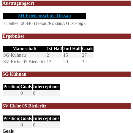
Austragungsort
SH Friedensschule Dessau
Elballee, 06846 Dessau/Roßlau/OT Ziebigk
Ergebnisse
Mannschaft
1st Half
2nd Half
Goals
SG Kühnau
2
15
27
SV Eiche 05 Biederitz
12
20
32
SG Kühnau
Position
Goals
Interceptions
0
0
SV Eiche 05 Biederitz
Position
Goals
Interceptions
0
0
Goals