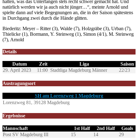
hatten, was das Unterfangen stets recht schwer gemacht hat. Und
natürlich werden wir ja auch nicht jünger…“, meinte Arnold und
spielte dann auf viele Begegnungen an, die in der Saison spätestens
in Durchgang zwei durch die Hände glitten.
Biederitz: Meyer – Ritter (3), Walde (7), Holzgräbe (3), Urban (7),
Thielicke (1), Bormann, Y. Steinweg (1), Simon (4/1), M. Steinweg
(7), Arnold
Details
Datum
Zeit
Liga
Saison
29. April 2023
11:00
Stadtliga Magdeburg Männer
22/23
Austragungsort
SH am Lorenzweg 1 Magdeburg
Lorenzweg 81, 39128 Magdeburg
Ergebnisse
Mannschaft
1st Half
2nd Half
Goals
Post SV Magdeburg III
15
14
29