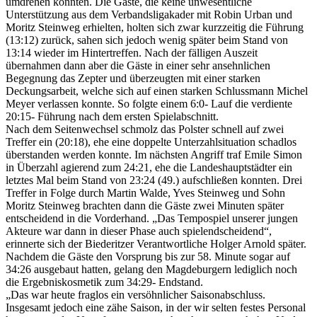
umdrehen konnten. Die Gäste, die keine unwesentliche
Unterstützung aus dem Verbandsligakader mit Robin Urban und
Moritz Steinweg erhielten, holten sich zwar kurzzeitig die Führung
(13:12) zurück, sahen sich jedoch wenig später beim Stand von
13:14 wieder im Hintertreffen. Nach der fälligen Auszeit
übernahmen dann aber die Gäste in einer sehr ansehnlichen
Begegnung das Zepter und überzeugten mit einer starken
Deckungsarbeit, welche sich auf einen starken Schlussmann Michel
Meyer verlassen konnte. So folgte einem 6:0- Lauf die verdiente
20:15- Führung nach dem ersten Spielabschnitt.
Nach dem Seitenwechsel schmolz das Polster schnell auf zwei
Treffer ein (20:18), ehe eine doppelte Unterzahlsituation schadlos
überstanden werden konnte. Im nächsten Angriff traf Emile Simon
in Überzahl agierend zum 24:21, ehe die Landeshauptstädter ein
letztes Mal beim Stand von 23:24 (49.) aufschließen konnten. Drei
Treffer in Folge durch Martin Walde, Yves Steinweg und Sohn
Moritz Steinweg brachten dann die Gäste zwei Minuten später
entscheidend in die Vorderhand. „Das Tempospiel unserer jungen
Akteure war dann in dieser Phase auch spielendscheidend“,
erinnerte sich der Biederitzer Verantwortliche Holger Arnold später.
Nachdem die Gäste den Vorsprung bis zur 58. Minute sogar auf
34:26 ausgebaut hatten, gelang den Magdeburgern lediglich noch
die Ergebniskosmetik zum 34:29- Endstand.
„Das war heute fraglos ein versöhnlicher Saisonabschluss.
Insgesamt jedoch eine zähe Saison, in der wir selten festes Personal