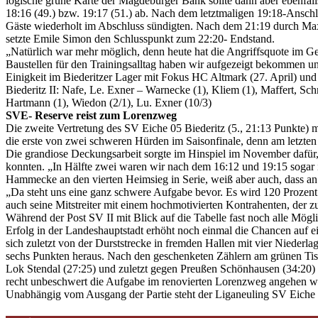
logische grüne Karte der Magdeburger Bank sollte dann aber ebenfalls 
18:16 (49.) bzw. 19:17 (51.) ab. Nach dem letztmaligen 19:18-Ansch
Gäste wiederholt im Abschluss sündigten. Nach dem 21:19 durch Max
setzte Emile Simon den Schlusspunkt zum 22:20- Endstand.
„Natürlich war mehr möglich, denn heute hat die Angriffsquote im Ge
Baustellen für den Trainingsalltag haben wir aufgezeigt bekommen un
Einigkeit im Biederitzer Lager mit Fokus HC Altmark (27. April) u
Biederitz II: Nafe, Le. Exner – Warnecke (1), Kliem (1), Maffert, Sc
Hartmann (1), Wiedon (2/1), Lu. Exner (10/3)
SVE- Reserve reist zum Lorenzweg
Die zweite Vertretung des SV Eiche 05 Biederitz (5., 21:13 Punkte)
die erste von zwei schweren Hürden im Saisonfinale, denn am letzte
Die grandiose Deckungsarbeit sorgte im Hinspiel im November dafür, 
konnten. „In Hälfte zwei waren wir nach dem 16:12 und 19:15 sogar i
Hammecke an den vierten Heimsieg in Serie, weiß aber auch, dass
„Da steht uns eine ganz schwere Aufgabe bevor. Es wird 120 Prozen
auch seine Mitstreiter mit einem hochmotivierten Kontrahenten, der zul
Während der Post SV II mit Blick auf die Tabelle fast noch alle Mögli
Erfolg in der Landeshauptstadt erhöht noch einmal die Chancen auf ein
sich zuletzt von der Durststrecke in fremden Hallen mit vier Niederl
sechs Punkten heraus. Nach den geschenketen Zählern am grünen Tis
Lok Stendal (27:25) und zuletzt gegen Preußen Schönhausen (34:20) a
recht unbeschwert die Aufgabe im renovierten Lorenzweg angehen werd
Unabhängig vom Ausgang der Partie steht der Liganeuling SV Eiche 0