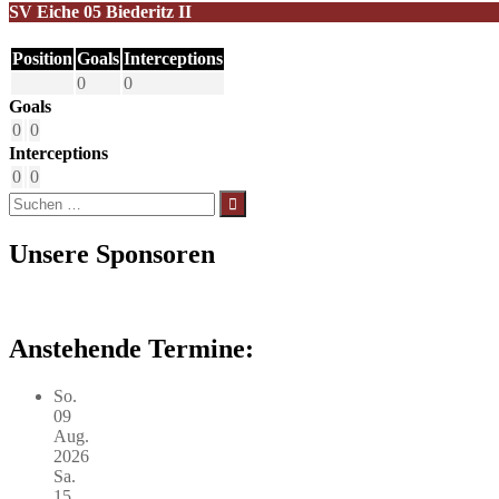
SV Eiche 05 Biederitz II
Position
Goals
Interceptions
0
0
Goals
0
0
Interceptions
0
0
Suchen
nach:
Unsere Sponsoren
Anstehende Termine:
So.
09
Aug.
2026
Sa.
15