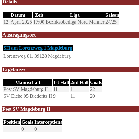
Details
Datum
Zeit
Liga
Saison
12. April 2025
17:00
Bezirksoberliga Nord Männer
24/25
Austragungsort
SH am Lorenzweg 1 Magdeburg
Lorenzweg 81, 39128 Magdeburg
Ergebnisse
Mannschaft
1st Half
2nd Half
Goals
Post SV Magdeburg II
11
11
22
SV Eiche 05 Biederitz II
9
11
20
Post SV Magdeburg II
Position
Goals
Interceptions
0
0