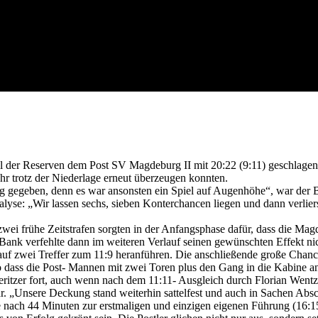
ll der Reserven dem Post SV Magdeburg II mit 20:22 (9:11) geschlage
wehr trotz der Niederlage erneut überzeugen konnten.
 gegeben, denn es war ansonsten ein Spiel auf Augenhöhe“, war der B
lyse: „Wir lassen sechs, sieben Konterchancen liegen und dann verlier
zwei frühe Zeitstrafen sorgten in der Anfangsphase dafür, dass die Ma
r Bank verfehlte dann im weiteren Verlauf seinen gewünschten Effekt ni
 auf zwei Treffer zum 11:9 heranführen. Die anschließende große Chan
 dass die Post- Mannen mit zwei Toren plus den Gang in die Kabine an
eritzer fort, auch wenn nach dem 11:11- Ausgleich durch Florian Wentz
r. „Unsere Deckung stand weiterhin sattelfest und auch in Sachen Abs
e nach 44 Minuten zur erstmaligen und einzigen eigenen Führung (16:15