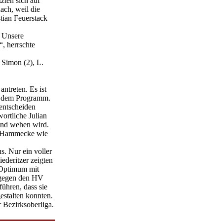
zten sich auf
ach, weil die
tian Feuerstack
. Unsere
, herrschte
 Simon (2), L.
ntreten. Es ist
uf dem Programm.
 entscheiden
ortliche Julian
ind wehen wird.
et Hammecke wie
s. Nur ein voller
ederitzer zeigten
s Optimum mit
e gegen den HV
ühren, dass sie
estalten konnten.
 Bezirksoberliga.