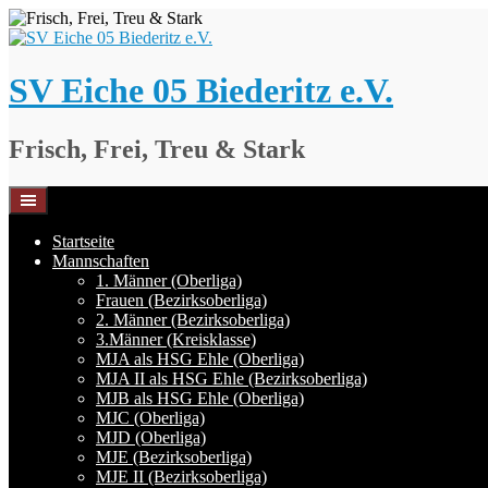
Springe
zum
Inhalt
SV Eiche 05 Biederitz e.V.
Frisch, Frei, Treu & Stark
Startseite
Mannschaften
1. Männer (Oberliga)
Frauen (Bezirksoberliga)
2. Männer (Bezirksoberliga)
3.Männer (Kreisklasse)
MJA als HSG Ehle (Oberliga)
MJA II als HSG Ehle (Bezirksoberliga)
MJB als HSG Ehle (Oberliga)
MJC (Oberliga)
MJD (Oberliga)
MJE (Bezirksoberliga)
MJE II (Bezirksoberliga)