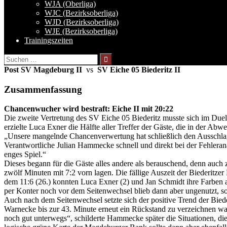
WJA (Oberliga)
WJC (Bezirksoberliga)
WJD (Bezirksoberliga)
WJE (Bezirksoberliga)
Trainingszeiten
Suchen
nach:
Post SV Magdeburg II
vs
SV Eiche 05 Biederitz II
Zusammenfassung
Chancenwucher wird bestraft: Eiche II mit 20:22
Die zweite Vertretung des SV Eiche 05 Biederitz musste sich im Due
erzielte Luca Exner die Hälfte aller Treffer der Gäste, die in der Ab
„Unsere mangelnde Chancenverwertung hat schließlich den Ausschlag
Verantwortliche Julian Hammecke schnell und direkt bei der Fehlerana
enges Spiel.“
Dieses begann für die Gäste alles andere als berauschend, denn auch 
zwölf Minuten mit 7:2 vorn lagen. Die fällige Auszeit der Biederitze
dem 11:6 (26.) konnten Luca Exner (2) und Jan Schmidt ihre Farben
per Konter noch vor dem Seitenwechsel blieb dann aber ungenutzt, so
Auch nach dem Seitenwechsel setzte sich der positive Trend der Bied
Warnecke bis zur 43. Minute erneut ein Rückstand zu verzeichnen wa
noch gut unterwegs“, schilderte Hammecke später die Situationen, di