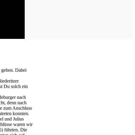
n geben. Dabei
iederitzer
st Du solch ein
gdeburger nach
cht, denn nach
ce zum Anschluss
treten konnten.
el und Julius
chlüsse waren wir
) führten. Die