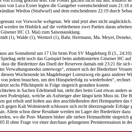
von Erfolg gekrönt sein. Die Postler glichen nicht nur aus, sondern set
luss von Luca Exner legten die Gastgeber vorentscheidend zum 21:18 n
imilian Wiedon (Strafwurf) und dem entscheidenen 22:19 durch Sebas
gensatz vor Vorwoche wehgetan. Wir sind jetzt aber nicht unglücklich
d werden im Hinblick auf die verbleibenen zwei Partien daran arbeiten“
nd Güsener HC (3. Mai) zum Saisonausklang.
hmidt (1), Walde (1), Wentzel (1), Bahr, Herrmann, Ma. Meyer, Deneke,
 muss am Sonnabend um 17 Uhr beim Post SV Magdeburg II (3., 24:10) a
n Spieltag steht noch das Gastspiel beim ambitionierten Güsener HC a
dass die Biederitzer das Duell der Reserven damals mit 23:21 für sich
m Verwaltungsmodus unterwegs“, erinnert sich der Biederitzer Verantw
 an diesem Wochenende im Magdeburger Lorenzweg ein ganz anderer W
t von jedem brauchen, um den Hinspielerfolg zu wiederholen“, rechn
etzt sechs Pflichtspiele in Folge siegreich gestalten konnte.
chkeiten in Sachen Edelmetall hat, sieht dies beim Gast etwas anders au
en Podestplatz, welche als Aufsteiger aber längst kein Muss ist. Die Bi
agen gut erholt und holten aus den anschließenden drei Heimpartien da
ch gegen Kali Wolmirstedt schlossen sich recht überzeugende Erfolg
n. Allein schon diese Resultate werden im Lager der Biederitzer dazu f
en, wo die Post- Mannen bisher alle sieben Heimauftritte siegreich g
5 II ohne Frage vor einer durchaus gelungenen Premierensaison in der