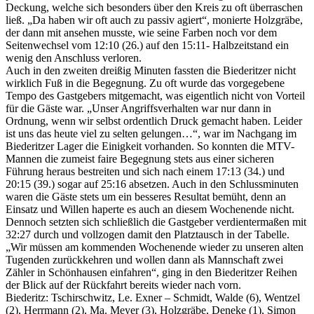
Deckung, welche sich besonders über den Kreis zu oft überraschen
ließ. „Da haben wir oft auch zu passiv agiert“, monierte Holzgräbe,
der dann mit ansehen musste, wie seine Farben noch vor dem
Seitenwechsel vom 12:10 (26.) auf den 15:11- Halbzeitstand ein
wenig den Anschluss verloren.
Auch in den zweiten dreißig Minuten fassten die Biederitzer nicht
wirklich Fuß in die Begegnung. Zu oft wurde das vorgegebene
Tempo des Gastgebers mitgemacht, was eigentlich nicht von Vorteil
für die Gäste war. „Unser Angriffsverhalten war nur dann in
Ordnung, wenn wir selbst ordentlich Druck gemacht haben. Leider
ist uns das heute viel zu selten gelungen…“, war im Nachgang im
Biederitzer Lager die Einigkeit vorhanden. So konnten die MTV-
Mannen die zumeist faire Begegnung stets aus einer sicheren
Führung heraus bestreiten und sich nach einem 17:13 (34.) und
20:15 (39.) sogar auf 25:16 absetzen. Auch in den Schlussminuten
waren die Gäste stets um ein besseres Resultat bemüht, denn an
Einsatz und Willen haperte es auch an diesem Wochenende nicht.
Dennoch setzten sich schließlich die Gastgeber verdientermaßen mit
32:27 durch und vollzogen damit den Platztausch in der Tabelle.
„Wir müssen am kommenden Wochenende wieder zu unseren alten
Tugenden zurückkehren und wollen dann als Mannschaft zwei
Zähler in Schönhausen einfahren“, ging in den Biederitzer Reihen
der Blick auf der Rückfahrt bereits wieder nach vorn.
Biederitz: Tschirschwitz, Le. Exner – Schmidt, Walde (6), Wentzel
(2), Herrmann (2), Ma. Meyer (3), Holzgräbe, Deneke (1), Simon