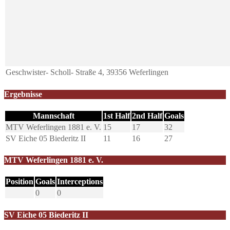
Geschwister- Scholl- Straße 4, 39356 Weferlingen
Ergebnisse
Mannschaft
1st Half
2nd Half
Goals
MTV Weferlingen 1881 e. V.
15
17
32
SV Eiche 05 Biederitz II
11
16
27
MTV Weferlingen 1881 e. V.
Position
Goals
Interceptions
0
0
SV Eiche 05 Biederitz II