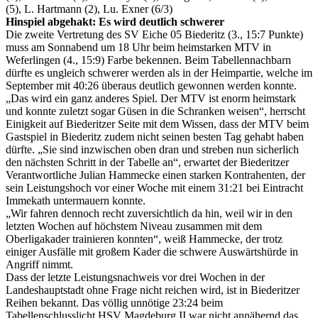
(5), L. Hartmann (2), Lu. Exner (6/3)
Hinspiel abgehakt: Es wird deutlich schwerer
Die zweite Vertretung des SV Eiche 05 Biederitz (3., 15:7 Punkte)
muss am Sonnabend um 18 Uhr beim heimstarken MTV in
Weferlingen (4., 15:9) Farbe bekennen. Beim Tabellennachbarn
dürfte es ungleich schwerer werden als in der Heimpartie, welche im
September mit 40:26 überaus deutlich gewonnen werden konnte.
„Das wird ein ganz anderes Spiel. Der MTV ist enorm heimstark
und konnte zuletzt sogar Güsen in die Schranken weisen“, herrscht
Einigkeit auf Biederitzer Seite mit dem Wissen, dass der MTV beim
Gastspiel in Biederitz zudem nicht seinen besten Tag gehabt haben
dürfte. „Sie sind inzwischen oben dran und streben nun sicherlich
den nächsten Schritt in der Tabelle an“, erwartet der Biederitzer
Verantwortliche Julian Hammecke einen starken Kontrahenten, der
sein Leistungshoch vor einer Woche mit einem 31:21 bei Eintracht
Immekath untermauern konnte.
„Wir fahren dennoch recht zuversichtlich da hin, weil wir in den
letzten Wochen auf höchstem Niveau zusammen mit dem
Oberligakader trainieren konnten“, weiß Hammecke, der trotz
einiger Ausfälle mit großem Kader die schwere Auswärtshürde in
Angriff nimmt.
Dass der letzte Leistungsnachweis vor drei Wochen in der
Landeshauptstadt ohne Frage nicht reichen wird, ist in Biederitzer
Reihen bekannt. Das völlig unnötige 23:24 beim
Tabellenschlusslicht HSV Magdeburg II war nicht annähernd das,