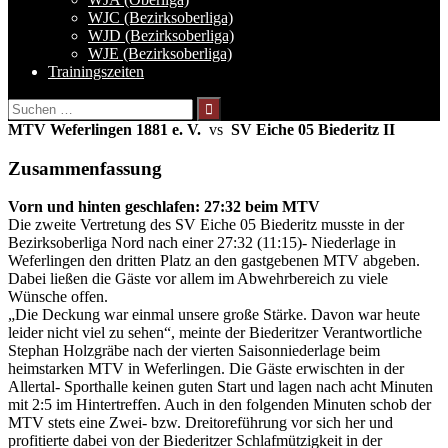
WJC (Bezirksoberliga)
WJD (Bezirksoberliga)
WJE (Bezirksoberliga)
Trainingszeiten
Suchen
nach:
MTV Weferlingen 1881 e. V.
vs
SV Eiche 05 Biederitz II
Zusammenfassung
Vorn und hinten geschlafen: 27:32 beim MTV
Die zweite Vertretung des SV Eiche 05 Biederitz musste in der
Bezirksoberliga Nord nach einer 27:32 (11:15)- Niederlage in
Weferlingen den dritten Platz an den gastgebenen MTV abgeben.
Dabei ließen die Gäste vor allem im Abwehrbereich zu viele
Wünsche offen.
„Die Deckung war einmal unsere große Stärke. Davon war heute
leider nicht viel zu sehen“, meinte der Biederitzer Verantwortliche
Stephan Holzgräbe nach der vierten Saisonniederlage beim
heimstarken MTV in Weferlingen. Die Gäste erwischten in der
Allertal- Sporthalle keinen guten Start und lagen nach acht Minuten
mit 2:5 im Hintertreffen. Auch in den folgenden Minuten schob der
MTV stets eine Zwei- bzw. Dreitoreführung vor sich her und
profitierte dabei von der Biederitzer Schlafmützigkeit in der