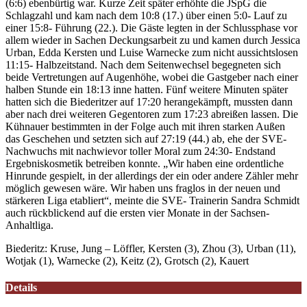
(6:6) ebenbürtig war. Kurze Zeit später erhöhte die JSpG die
Schlagzahl und kam nach dem 10:8 (17.) über einen 5:0- Lauf zu
einer 15:8- Führung (22.). Die Gäste legten in der Schlussphase vor
allem wieder in Sachen Deckungsarbeit zu und kamen durch Jessica
Urban, Edda Kersten und Luise Warnecke zum nicht aussichtslosen
11:15- Halbzeitstand. Nach dem Seitenwechsel begegneten sich
beide Vertretungen auf Augenhöhe, wobei die Gastgeber nach einer
halben Stunde ein 18:13 inne hatten. Fünf weitere Minuten später
hatten sich die Biederitzer auf 17:20 herangekämpft, mussten dann
aber nach drei weiteren Gegentoren zum 17:23 abreißen lassen. Die
Kühnauer bestimmten in der Folge auch mit ihren starken Außen
das Geschehen und setzten sich auf 27:19 (44.) ab, ehe der SVE-
Nachwuchs mit nachwievor toller Moral zum 24:30- Endstand
Ergebniskosmetik betreiben konnte. „Wir haben eine ordentliche
Hinrunde gespielt, in der allerdings der ein oder andere Zähler mehr
möglich gewesen wäre. Wir haben uns fraglos in der neuen und
stärkeren Liga etabliert“, meinte die SVE- Trainerin Sandra Schmidt
auch rückblickend auf die ersten vier Monate in der Sachsen-
Anhaltliga.
Biederitz: Kruse, Jung – Löffler, Kersten (3), Zhou (3), Urban (11),
Wotjak (1), Warnecke (2), Keitz (2), Grotsch (2), Kauert
Details