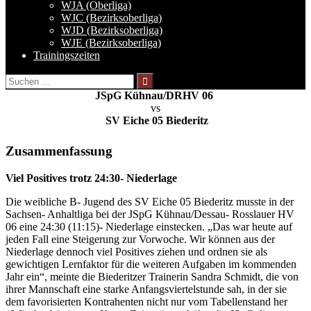
WJA (Oberliga)
WJC (Bezirksoberliga)
WJD (Bezirksoberliga)
WJE (Bezirksoberliga)
Trainingszeiten
Suchen
nach:
JSpG Kühnau/DRHV 06
vs
SV Eiche 05 Biederitz
Zusammenfassung
Viel Positives trotz 24:30- Niederlage
Die weibliche B- Jugend des SV Eiche 05 Biederitz musste in der
Sachsen- Anhaltliga bei der JSpG Kühnau/Dessau- Rosslauer HV
06 eine 24:30 (11:15)- Niederlage einstecken. „Das war heute auf
jeden Fall eine Steigerung zur Vorwoche. Wir können aus der
Niederlage dennoch viel Positives ziehen und ordnen sie als
gewichtigen Lernfaktor für die weiteren Aufgaben im kommenden
Jahr ein“, meinte die Biederitzer Trainerin Sandra Schmidt, die von
ihrer Mannschaft eine starke Anfangsviertelstunde sah, in der sie
dem favorisierten Kontrahenten nicht nur vom Tabellenstand her