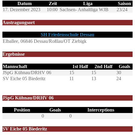
Datum
Zeit
Liga
Saison
17. Dezember 2023
10:00
Sachsen- Anhaltliga WJB
23/24
Austragungsort
SH Friedensschule Dessau
Elballee, 06846 Dessau/Roßlau/OT Ziebigk
Ergebnisse
Mannschaft
1st Half
2nd Half
Goals
JSpG Kühnau/DRHV 06
15
15
30
SV Eiche 05 Biederitz
11
13
24
JSpG Kühnau/DRHV 06
Position
Goals
Interceptions
0
0
SV Eiche 05 Biederitz