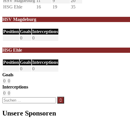
HSV Magdeburg
11
9
20
HSG Ehle
16
19
35
HSV Magdeburg
Position
Goals
Interceptions
0
0
HSG Ehle
Position
Goals
Interceptions
0
0
Goals
0
0
Interceptions
0
0
Suchen
nach:
Unsere Sponsoren