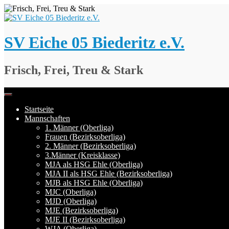
Springe
zum
Inhalt
SV Eiche 05 Biederitz e.V.
Frisch, Frei, Treu & Stark
Startseite
Mannschaften
1. Männer (Oberliga)
Frauen (Bezirksoberliga)
2. Männer (Bezirksoberliga)
3.Männer (Kreisklasse)
MJA als HSG Ehle (Oberliga)
MJA II als HSG Ehle (Bezirksoberliga)
MJB als HSG Ehle (Oberliga)
MJC (Oberliga)
MJD (Oberliga)
MJE (Bezirksoberliga)
MJE II (Bezirksoberliga)
WJA (Oberliga)