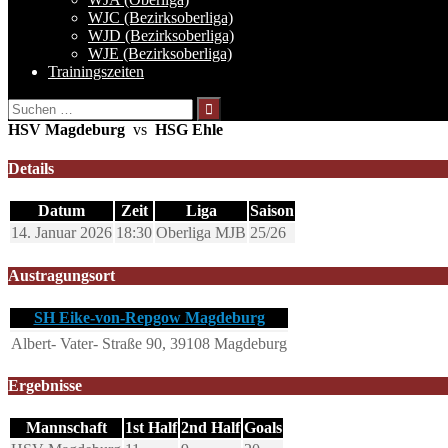
WJC (Bezirksoberliga)
WJD (Bezirksoberliga)
WJE (Bezirksoberliga)
Trainingszeiten
Suchen
nach:
HSV Magdeburg
vs
HSG Ehle
Details
Datum
Zeit
Liga
Saison
14. Januar 2026
18:30
Oberliga MJB
25/26
Austragungsort
SH Eike-von-Repgow Magdeburg
Albert- Vater- Straße 90, 39108 Magdeburg
Ergebnisse
Mannschaft
1st Half
2nd Half
Goals