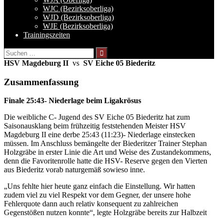
WJC (Bezirksoberliga)
WJD (Bezirksoberliga)
WJE (Bezirksoberliga)
Trainingszeiten
Suchen
nach:
HSV Magdeburg II
vs
SV Eiche 05 Biederitz
Zusammenfassung
Finale 25:43- Niederlage beim Ligakrösus
Die weibliche C- Jugend des SV Eiche 05 Biederitz hat zum
Saisonausklang beim frühzeitig feststehenden Meister HSV
Magdeburg II eine derbe 25:43 (11:23)- Niederlage einstecken
müssen. Im Anschluss bemängelte der Biederitzer Trainer Stephan
Holzgräbe in erster Linie die Art und Weise des Zustandekommens,
denn die Favoritenrolle hatte die HSV- Reserve gegen den Vierten
aus Biederitz vorab naturgemäß sowieso inne.
„Uns fehlte hier heute ganz einfach die Einstellung. Wir hatten
zudem viel zu viel Respekt vor dem Gegner, der unsere hohe
Fehlerquote dann auch relativ konsequent zu zahlreichen
Gegenstößen nutzen konnte“, legte Holzgräbe bereits zur Halbzeit