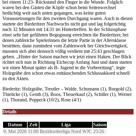
bei einem 11:23- Rückstand den Finger in die Wunde. Folglich
waren bei den Gästen die Köpfe schon beim Seitenwechsel
bedächtig weit nach unten gegangen, was keine guten
Voraussetzungen für den zweiten Durchgang waren. Auch in diesen
startete der Biederitzer Nachwuchs nicht gut und lag folgerichtig
nach 32 Minuten mit 14:31 im Hintertreffen. In der Schlussphase
einer sehr fair geführten Begegnung erreichten die Biederitzer, bei
denen zahlreiche Spielerinnen die letzte Partie in der Altersklasse
bestritten, dann zumindest vom Zahlenwerk her Gleichwertigkeit,
mussten sich aber dennoch völlig verdient mit 25:43 geschlagen
geben. „Hinter der Saison machen wir jetzt einen Haken. Der Blick
richtet sich nun in Richtung Eichecup Anfang Juni und dann starten
wir einen Monat später als B- Jugend in die Vorbereitung“, legte
Holzgräbe den schon etwas enttäuschenden Schlussakkord schnell
zu den Akten.
Biederitz: Holzgräbe, Treutler – Walde, Schumann (1), Burgold (2),
Thielicke (1), Genth (3), Boos, Theuerkauf (2), Schiller (1), Werner
(1), Thorand, Poppeck (10/2), Rose (4/1)
Details
Datum
Zeit
Liga
Saison
9. Mai 2026
11:00
Bezirksoberliga Nord WJC
25/26