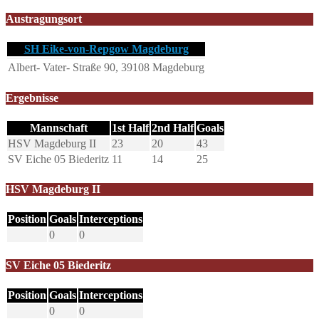
Austragungsort
SH Eike-von-Repgow Magdeburg
Albert- Vater- Straße 90, 39108 Magdeburg
Ergebnisse
Mannschaft
1st Half
2nd Half
Goals
HSV Magdeburg II
23
20
43
SV Eiche 05 Biederitz
11
14
25
HSV Magdeburg II
Position
Goals
Interceptions
0
0
SV Eiche 05 Biederitz
Position
Goals
Interceptions
0
0