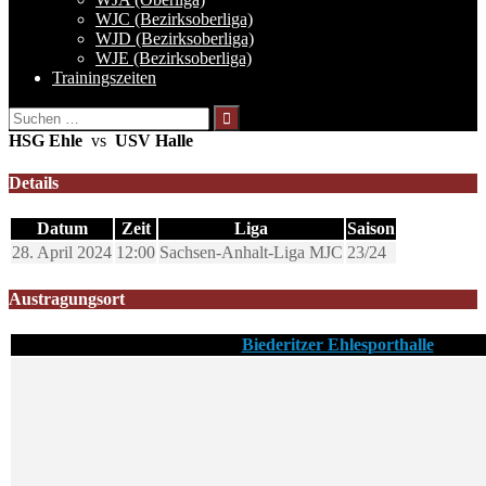
WJC (Bezirksoberliga)
WJD (Bezirksoberliga)
WJE (Bezirksoberliga)
Trainingszeiten
Suchen
nach:
HSG Ehle
vs
USV Halle
Details
Datum
Zeit
Liga
Saison
28. April 2024
12:00
Sachsen-Anhalt-Liga MJC
23/24
Austragungsort
Biederitzer Ehlesporthalle