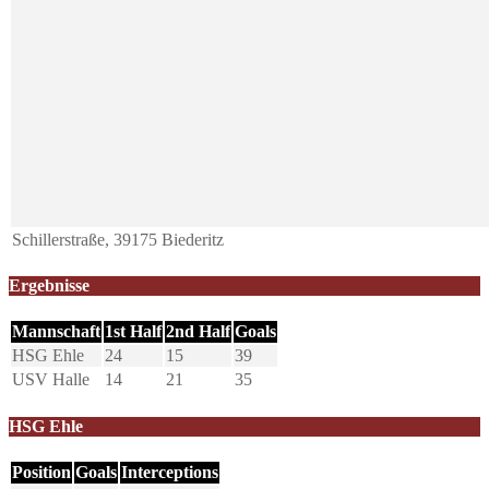
Schillerstraße, 39175 Biederitz
Ergebnisse
Mannschaft
1st Half
2nd Half
Goals
HSG Ehle
24
15
39
USV Halle
14
21
35
HSG Ehle
Position
Goals
Interceptions