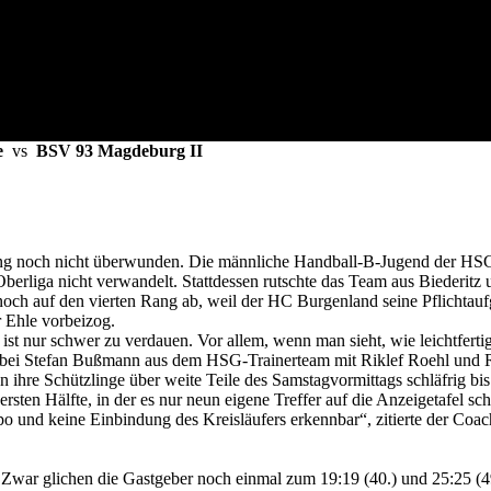
e
vs
BSV 93 Magdeburg II
hung noch nicht überwunden. Die männliche Handball-B-Jugend der HS
Oberliga nicht verwandelt. Stattdessen rutschte das Team aus Biederi
och auf den vierten Rang ab, weil der HC Burgenland seine Pflichtau
 Ehle vorbeizog.
st nur schwer zu verdauen. Vor allem, wenn man sieht, wie leichtfertig
t bei Stefan Bußmann aus dem HSG-Trainerteam mit Riklef Roehl und
hre Schützlinge über weite Teile des Samstagvormittags schläfrig bis 
ersten Hälfte, in der es nur neun eigene Treffer auf die Anzeigetafel sch
po und keine Einbindung des Kreisläufers erkennbar“, zitierte der Coac
 Zwar glichen die Gastgeber noch einmal zum 19:19 (40.) und 25:25 (49