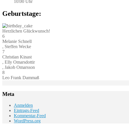
10:00 Uhr
Geburtstage:
Herzlichen Glückwunsch!
6
Melanie Schnell
, Steffen Wecke
7
Christian Kinast
, Elly Omarsdottir
, Jakob Omarsson
8
Leo Frank Dammaß
Meta
Anmelden
Eintrags-Feed
Kommentar-Feed
WordPress.org