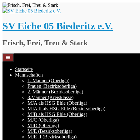
Springe
zum
Inhalt
SV Eiche 05 Biederitz e.V.
Frisch, Frei, Treu & Stark
Startseite
Mannschaften
1. Männer (Oberliga)
Frauen (Bezirksoberliga)
2. Männer (Bezirksoberliga)
3.Männer (Kreisklasse)
MJA als HSG Ehle (Oberliga)
MJA II als HSG Ehle (Bezirksoberliga)
MJB als HSG Ehle (Oberliga)
MJC (Oberliga)
MJD (Oberliga)
MJE (Bezirksoberliga)
MJE II (Bezirksoberliga)