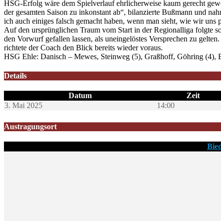
HSG-Erfolg wäre dem Spielverlauf ehrlicherweise kaum gerecht geword
der gesamten Saison zu inkonstant ab“, bilanzierte Bußmann und nahm 
ich auch einiges falsch gemacht haben, wenn man sieht, wie wir uns p
Auf den ursprünglichen Traum vom Start in der Regionalliga folgte
den Vorwurf gefallen lassen, als uneingelöstes Versprechen zu gelten
richtete der Coach den Blick bereits wieder voraus.
HSG Ehle: Danisch – Mewes, Steinweg (5), Graßhoff, Göhring (4), Bitt
Details
Datum
Zeit
3. Mai 2025
14:00
Austragungsort
Bied