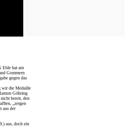
G Ehle hat am
tz und Gommern
fgabe gegen das
 wir die Medaille
 Ramon Göhring
nicht bereit, den
afften, „zeigen
h aus der
.) aus, doch ein