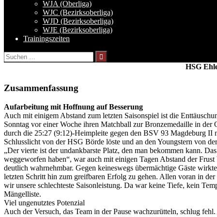
WJA (Oberliga)
WJC (Bezirksoberliga)
WJD (Bezirksoberliga)
WJE (Bezirksoberliga)
Trainingszeiten
Suchen
nach:
HSG Ehl
Zusammenfassung
Aufarbeitung mit Hoffnung auf Besserung
Auch mit einigem Abstand zum letzten Saisonspiel ist die Enttäusc
Sonntag vor einer Woche ihren Matchball zur Bronzemedaille in der 
durch die 25:27 (9:12)-Heimpleite gegen den BSV 93 Magdeburg II n
Schlusslicht von der HSG Börde löste und an den Youngstern von der
„Der vierte ist der undankbarste Platz, den man bekommen kann. Das i
weggeworfen haben“, war auch mit einigen Tagen Abstand der Frus
deutlich wahrnehmbar. Gegen keineswegs übermächtige Gäste wirkten i
letzten Schritt hin zum greifbaren Erfolg zu gehen. Allen voran in der 
wir unsere schlechteste Saisonleistung. Da war keine Tiefe, kein Tem
Mängelliste.
Viel ungenutztes Potenzial
Auch der Versuch, das Team in der Pause wachzurütteln, schlug fehl.