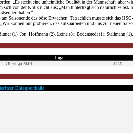
en. „Es steckt eine unheimliche Qualität in der Mannschaft, aber wir 
sich von der Kritik nicht aus: „Man hinterfragt sich natürlich selbst. 
räsentiert haben.“
 so am Saisonende das böse Erwachen. Tatsächlich musste sich das HS
. „Wir können nur probieren, das aufzuarbeiten und uns zur neuen Saiso
ner (1), Jon. Hoffmann (2), Leine (8), Bodenstedt (1), Stallmann (1),
Liga
Oberliga MJB
24/25
eritzer Ehlesporthalle