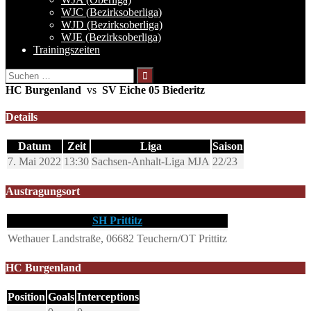
WJC (Bezirksoberliga)
WJD (Bezirksoberliga)
WJE (Bezirksoberliga)
Trainingszeiten
Suchen
nach:
HC Burgenland
vs
SV Eiche 05 Biederitz
Details
Datum
Zeit
Liga
Saison
7. Mai 2022
13:30
Sachsen-Anhalt-Liga MJA
22/23
Austragungsort
SH Prittitz
Wethauer Landstraße, 06682 Teuchern/OT Prittitz
HC Burgenland
Position
Goals
Interceptions