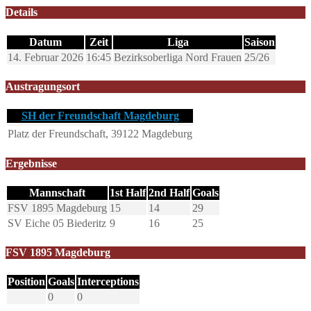
Details
Datum
Zeit
Liga
Saison
14. Februar 2026
16:45
Bezirksoberliga Nord Frauen
25/26
Austragungsort
SH der Freundschaft Magdeburg
Platz der Freundschaft, 39122 Magdeburg
Ergebnisse
Mannschaft
1st Half
2nd Half
Goals
FSV 1895 Magdeburg
15
14
29
SV Eiche 05 Biederitz
9
16
25
FSV 1895 Magdeburg
Position
Goals
Interceptions
0
0