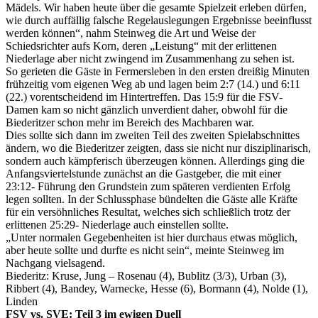
Mädels. Wir haben heute über die gesamte Spielzeit erleben dürfen,
wie durch auffällig falsche Regelauslegungen Ergebnisse beeinflusst
werden können“, nahm Steinweg die Art und Weise der
Schiedsrichter aufs Korn, deren „Leistung“ mit der erlittenen
Niederlage aber nicht zwingend im Zusammenhang zu sehen ist.
So gerieten die Gäste in Fermersleben in den ersten dreißig Minuten
frühzeitig vom eigenen Weg ab und lagen beim 2:7 (14.) und 6:11
(22.) vorentscheidend im Hintertreffen. Das 15:9 für die FSV-
Damen kam so nicht gänzlich unverdient daher, obwohl für die
Biederitzer schon mehr im Bereich des Machbaren war.
Dies sollte sich dann im zweiten Teil des zweiten Spielabschnittes
ändern, wo die Biederitzer zeigten, dass sie nicht nur disziplinarisch,
sondern auch kämpferisch überzeugen können. Allerdings ging die
Anfangsviertelstunde zunächst an die Gastgeber, die mit einer
23:12- Führung den Grundstein zum späteren verdienten Erfolg
legen sollten. In der Schlussphase bündelten die Gäste alle Kräfte
für ein versöhnliches Resultat, welches sich schließlich trotz der
erlittenen 25:29- Niederlage auch einstellen sollte.
„Unter normalen Gegebenheiten ist hier durchaus etwas möglich,
aber heute sollte und durfte es nicht sein“, meinte Steinweg im
Nachgang vielsagend.
Biederitz: Kruse, Jung – Rosenau (4), Bublitz (3/3), Urban (3),
Ribbert (4), Bandey, Warnecke, Hesse (6), Bormann (4), Nolde (1),
Linden
FSV vs. SVE: Teil 3 im ewigen Duell