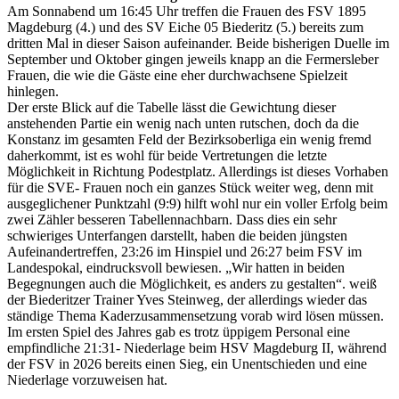
Am Sonnabend um 16:45 Uhr treffen die Frauen des FSV 1895
Magdeburg (4.) und des SV Eiche 05 Biederitz (5.) bereits zum
dritten Mal in dieser Saison aufeinander. Beide bisherigen Duelle im
September und Oktober gingen jeweils knapp an die Fermersleber
Frauen, die wie die Gäste eine eher durchwachsene Spielzeit
hinlegen.
Der erste Blick auf die Tabelle lässt die Gewichtung dieser
anstehenden Partie ein wenig nach unten rutschen, doch da die
Konstanz im gesamten Feld der Bezirksoberliga ein wenig fremd
daherkommt, ist es wohl für beide Vertretungen die letzte
Möglichkeit in Richtung Podestplatz. Allerdings ist dieses Vorhaben
für die SVE- Frauen noch ein ganzes Stück weiter weg, denn mit
ausgeglichener Punktzahl (9:9) hilft wohl nur ein voller Erfolg beim
zwei Zähler besseren Tabellennachbarn. Dass dies ein sehr
schwieriges Unterfangen darstellt, haben die beiden jüngsten
Aufeinandertreffen, 23:26 im Hinspiel und 26:27 beim FSV im
Landespokal, eindrucksvoll bewiesen. „Wir hatten in beiden
Begegnungen auch die Möglichkeit, es anders zu gestalten“. weiß
der Biederitzer Trainer Yves Steinweg, der allerdings wieder das
ständige Thema Kaderzusammensetzung vorab wird lösen müssen.
Im ersten Spiel des Jahres gab es trotz üppigem Personal eine
empfindliche 21:31- Niederlage beim HSV Magdeburg II, während
der FSV in 2026 bereits einen Sieg, ein Unentschieden und eine
Niederlage vorzuweisen hat.