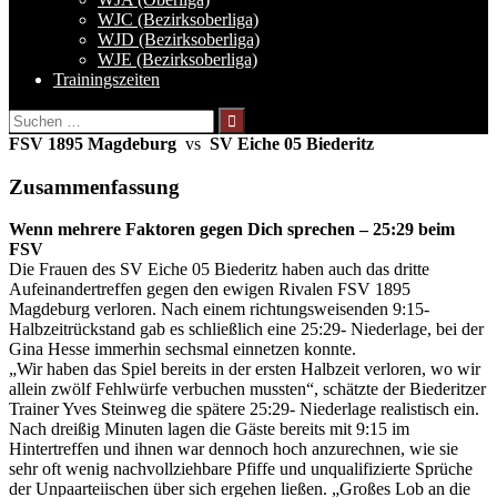
WJC (Bezirksoberliga)
WJD (Bezirksoberliga)
WJE (Bezirksoberliga)
Trainingszeiten
Suchen
nach:
FSV 1895 Magdeburg
vs
SV Eiche 05 Biederitz
Zusammenfassung
Wenn mehrere Faktoren gegen Dich sprechen – 25:29 beim
FSV
Die Frauen des SV Eiche 05 Biederitz haben auch das dritte
Aufeinandertreffen gegen den ewigen Rivalen FSV 1895
Magdeburg verloren. Nach einem richtungsweisenden 9:15-
Halbzeitrückstand gab es schließlich eine 25:29- Niederlage, bei der
Gina Hesse immerhin sechsmal einnetzen konnte.
„Wir haben das Spiel bereits in der ersten Halbzeit verloren, wo wir
allein zwölf Fehlwürfe verbuchen mussten“, schätzte der Biederitzer
Trainer Yves Steinweg die spätere 25:29- Niederlage realistisch ein.
Nach dreißig Minuten lagen die Gäste bereits mit 9:15 im
Hintertreffen und ihnen war dennoch hoch anzurechnen, wie sie
sehr oft wenig nachvollziehbare Pfiffe und unqualifizierte Sprüche
der Unpaarteiischen über sich ergehen ließen. „Großes Lob an die