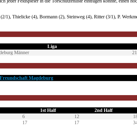
 jeder Feldspieler in die Torschützenliste eintragen konnte, einen ho
2/1), Thielicke (4), Bormann (2), Steinweg (4), Ritter (3/1), P. Werkmei
Liga
gdeburg Männer
21
 Freundschaft Magdeburg
1st Half
2nd Half
6
12
1
17
17
3