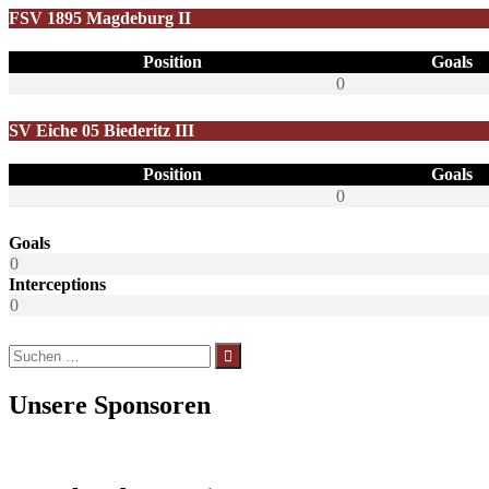
FSV 1895 Magdeburg II
Position
Goals
0
SV Eiche 05 Biederitz III
Position
Goals
0
Goals
0
Interceptions
0
Suchen
nach:
Unsere Sponsoren