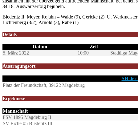
zusammen mit der überzeugend auftretenden Mannschaft, bei denen sich
34:18- Auswärtserfolg bejubeln.
Biederitz II: Meyer, Rojahn – Walde (9), Gericke (2), U. Werkmeister (
Lichtenberg (3/2), Arnold (3), Rabe (1)
Details
Datum
Zeit
5. März 2022
10:00
Stadtliga Ma
Austragungsort
SH der
Platz der Freundschaft, 39122 Magdeburg
Ergebnisse
Mannschaft
FSV 1895 Magdeburg II
SV Eiche 05 Biederitz III