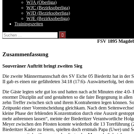
WJA (Oberliga)
WJC (Bezirksoberliga)
WJD (Bezirksoberliga)
WJE (Bezirksoberliga)
Trainingszeiten
Suchen
nach:
FSV 1895 Magdeb
Zusammenfassung
Souveräner Auftritt bringt zweiten Sieg
Die zweite Männermannschaft des SV Eiche 05 Biederitz hat in der
II gab es einen nie gefährdeten 34:18 (17:6)- Auswärtserfolg, bei de
Die Gäste legten sehr gut los und hatten nach acht Minuten eine 4:0
enormer Disziplin auf und gestalteten so die faire Begegnung in allen
zehn Treffer zwischen sich und ihrem Kontrahenten legen können. So 
Zeitpunkt einer Vorentscheidung gleichkam. Nach dem Seitenwechsel b
kleine Phase der fehlenden Konzentration durch eine Auszeit gestop
mehr anbrennen lassen“, meinte der Biederitzer Verantwortliche Ho
Meyer zwischen den Pfosten konnte wiederholt die 13 Toreführung (
Biederitzer Kader zu feiern, spielten doch erstmals Papa (Uwe) und