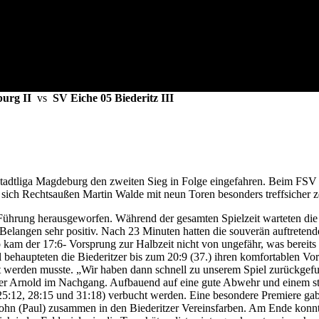
urg II
vs
SV Eiche 05 Biederitz III
 Stadtliga Magdeburg den zweiten Sieg in Folge eingefahren. Beim F
m sich Rechtsaußen Martin Walde mit neun Toren besonders treffsicher z
- Führung herausgeworfen. Während der gesamten Spielzeit warteten die
 Belangen sehr positiv. Nach 23 Minuten hatten die souverän auftretend
kam der 17:6- Vorsprung zur Halbzeit nicht von ungefähr, was bereits
ehaupteten die Biederitzer bis zum 20:9 (37.) ihren komfortablen Vor
pt werden musste. „Wir haben dann schnell zu unserem Spiel zurückgef
lger Arnold im Nachgang. Aufbauend auf eine gute Abwehr und einem s
25:12, 28:15 und 31:18) verbucht werden. Eine besondere Premiere ga
 Sohn (Paul) zusammen in den Biederitzer Vereinsfarben. Am Ende konn