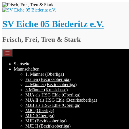
Springe
zum
Inhalt
SV Eiche 05 Biederitz e.V.
Frisch, Frei, Treu & Stark
Startseite
Mannschaften
1. Männer (Oberliga)
Frauen (Bezirksoberliga)
2. Männer (Bezirksoberliga)
3.Männer (Kreisklasse)
MJA als HSG Ehle (Oberliga)
MJA II als HSG Ehle (Bezirksoberliga)
MJB als HSG Ehle (Oberliga)
MJC (Oberliga)
MJD (Oberliga)
MJE (Bezirksoberliga)
MJE II (Bezirksoberliga)