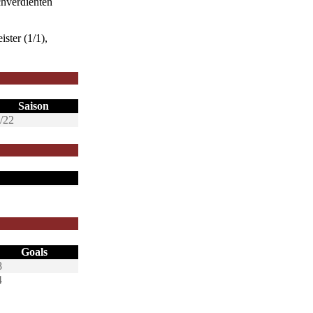
chverdienten
ster (1/1),
Saison
/22
Goals
8
4