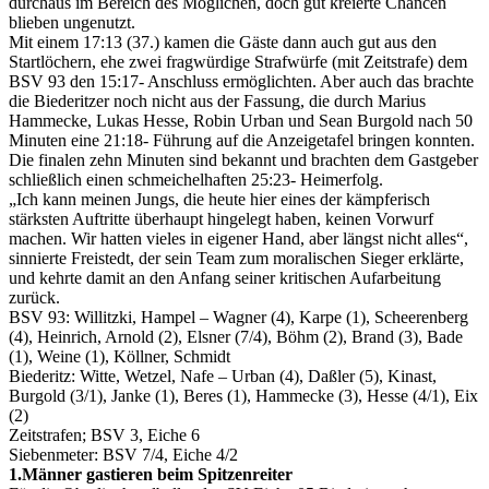
durchaus im Bereich des Möglichen, doch gut kreierte Chancen
blieben ungenutzt.
Mit einem 17:13 (37.) kamen die Gäste dann auch gut aus den
Startlöchern, ehe zwei fragwürdige Strafwürfe (mit Zeitstrafe) dem
BSV 93 den 15:17- Anschluss ermöglichten. Aber auch das brachte
die Biederitzer noch nicht aus der Fassung, die durch Marius
Hammecke, Lukas Hesse, Robin Urban und Sean Burgold nach 50
Minuten eine 21:18- Führung auf die Anzeigetafel bringen konnten.
Die finalen zehn Minuten sind bekannt und brachten dem Gastgeber
schließlich einen schmeichelhaften 25:23- Heimerfolg.
„Ich kann meinen Jungs, die heute hier eines der kämpferisch
stärksten Auftritte überhaupt hingelegt haben, keinen Vorwurf
machen. Wir hatten vieles in eigener Hand, aber längst nicht alles“,
sinnierte Freistedt, der sein Team zum moralischen Sieger erklärte,
und kehrte damit an den Anfang seiner kritischen Aufarbeitung
zurück.
BSV 93: Willitzki, Hampel – Wagner (4), Karpe (1), Scheerenberg
(4), Heinrich, Arnold (2), Elsner (7/4), Böhm (2), Brand (3), Bade
(1), Weine (1), Köllner, Schmidt
Biederitz: Witte, Wetzel, Nafe – Urban (4), Daßler (5), Kinast,
Burgold (3/1), Janke (1), Beres (1), Hammecke (3), Hesse (4/1), Eix
(2)
Zeitstrafen; BSV 3, Eiche 6
Siebenmeter: BSV 7/4, Eiche 4/2
1.Männer gastieren beim Spitzenreiter