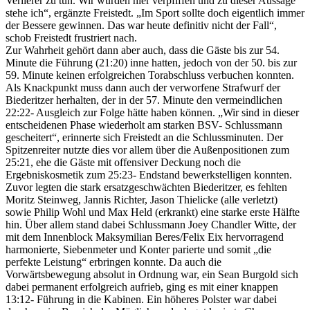
Verlierer zu tun. Wir wurden hier verpfiffen und zu dieser Aussage
stehe ich“, ergänzte Freistedt. „Im Sport sollte doch eigentlich immer
der Bessere gewinnen. Das war heute definitiv nicht der Fall“,
schob Freistedt frustriert nach.
Zur Wahrheit gehört dann aber auch, dass die Gäste bis zur 54.
Minute die Führung (21:20) inne hatten, jedoch von der 50. bis zur
59. Minute keinen erfolgreichen Torabschluss verbuchen konnten.
Als Knackpunkt muss dann auch der verworfene Strafwurf der
Biederitzer herhalten, der in der 57. Minute den vermeindlichen
22:22- Ausgleich zur Folge hätte haben können. „Wir sind in dieser
entscheidenen Phase wiederholt am starken BSV- Schlussmann
gescheitert“, erinnerte sich Freistedt an die Schlussminuten. Der
Spitzenreiter nutzte dies vor allem über die Außenpositionen zum
25:21, ehe die Gäste mit offensiver Deckung noch die
Ergebniskosmetik zum 25:23- Endstand bewerkstelligen konnten.
Zuvor legten die stark ersatzgeschwächten Biederitzer, es fehlten
Moritz Steinweg, Jannis Richter, Jason Thielicke (alle verletzt)
sowie Philip Wohl und Max Held (erkrankt) eine starke erste Hälfte
hin. Über allem stand dabei Schlussmann Joey Chandler Witte, der
mit dem Innenblock Maksymilian Beres/Felix Eix hervorragend
harmonierte, Siebenmeter und Konter parierte und somit „die
perfekte Leistung“ erbringen konnte. Da auch die
Vorwärtsbewegung absolut in Ordnung war, ein Sean Burgold sich
dabei permanent erfolgreich aufrieb, ging es mit einer knappen
13:12- Führung in die Kabinen. Ein höheres Polster war dabei