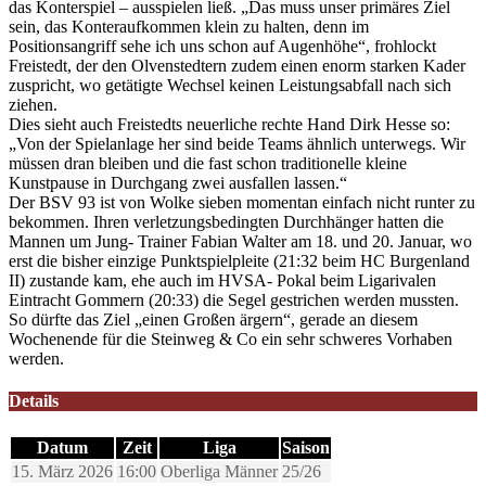
das Konterspiel – ausspielen ließ. „Das muss unser primäres Ziel
sein, das Konteraufkommen klein zu halten, denn im
Positionsangriff sehe ich uns schon auf Augenhöhe“, frohlockt
Freistedt, der den Olvenstedtern zudem einen enorm starken Kader
zuspricht, wo getätigte Wechsel keinen Leistungsabfall nach sich
ziehen.
Dies sieht auch Freistedts neuerliche rechte Hand Dirk Hesse so:
„Von der Spielanlage her sind beide Teams ähnlich unterwegs. Wir
müssen dran bleiben und die fast schon traditionelle kleine
Kunstpause in Durchgang zwei ausfallen lassen.“
Der BSV 93 ist von Wolke sieben momentan einfach nicht runter zu
bekommen. Ihren verletzungsbedingten Durchhänger hatten die
Mannen um Jung- Trainer Fabian Walter am 18. und 20. Januar, wo
erst die bisher einzige Punktspielpleite (21:32 beim HC Burgenland
II) zustande kam, ehe auch im HVSA- Pokal beim Ligarivalen
Eintracht Gommern (20:33) die Segel gestrichen werden mussten.
So dürfte das Ziel „einen Großen ärgern“, gerade an diesem
Wochenende für die Steinweg & Co ein sehr schweres Vorhaben
werden.
Details
Datum
Zeit
Liga
Saison
15. März 2026
16:00
Oberliga Männer
25/26