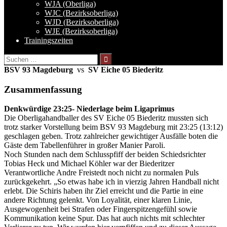
WJA (Oberliga)
WJC (Bezirksoberliga)
WJD (Bezirksoberliga)
WJE (Bezirksoberliga)
Trainingszeiten
Suchen
nach:
BSV 93 Magdeburg
vs
SV Eiche 05 Biederitz
Zusammenfassung
Denkwürdige 23:25- Niederlage beim Ligaprimus
Die Oberligahandballer des SV Eiche 05 Biederitz mussten sich
trotz starker Vorstellung beim BSV 93 Magdeburg mit 23:25 (13:12)
geschlagen geben. Trotz zahlreicher gewichtiger Ausfälle boten die
Gäste dem Tabellenführer in großer Manier Paroli.
Noch Stunden nach dem Schlusspfiff der beiden Schiedsrichter
Tobias Heck und Michael Köhler war der Biederitzer
Verantwortliche Andre Freistedt noch nicht zu normalen Puls
zurückgekehrt. „So etwas habe ich in vierzig Jahren Handball nicht
erlebt. Die Schiris haben ihr Ziel erreicht und die Partie in eine
andere Richtung gelenkt. Von Loyalität, einer klaren Linie,
Ausgewogenheit bei Strafen oder Fingerspitzengefühl sowie
Kommunikation keine Spur. Das hat auch nichts mit schlechter