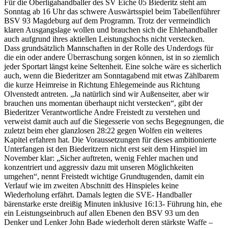
Für die Oberligahandballer des SV Eiche 05 Biederitz steht am
Sonntag ab 16 Uhr das schwere Auswärtsspiel beim Tabellenführer
BSV 93 Magdeburg auf dem Programm. Trotz der vermeindlich
klaren Ausgangslage wollen und brauchen sich die Ehlehandballer
auch aufgrund ihres aktiellen Leistungshochs nicht verstecken.
Dass grundsätzlich Mannschaften in der Rolle des Underdogs für
die ein oder andere Überraschung sorgen können, ist in so ziemlich
jeder Sportart längst keine Seltenheit. Eine solche wäre es sicherlich
auch, wenn die Biederitzer am Sonntagabend mit etwas Zählbarem
die kurze Heimreise in Richtung Ehlegemeinde aus Richtung
Olvenstedt antreten. „Ja natürlich sind wir Außenseiter, aber wir
brauchen uns momentan überhaupt nicht verstecken“, gibt der
Biederitzer Verantwortliche Andre Freistedt zu verstehen und
verweist damit auch auf die Siegesserie von sechs Begegnungen, die
zuletzt beim eher glanzlosen 28:22 gegen Wolfen ein weiteres
Kapitel erfahren hat. Die Voraussetzungen für dieses ambitionierte
Unterfangen ist den Biederitzern nicht erst seit dem Hinspiel im
November klar: „Sicher auftreten, wenig Fehler machen und
konzentriert und aggressiv dazu mit unseren Möglichkeiten
umgehen“, nennt Freistedt wichtige Grundtugenden, damit ein
Verlauf wie im zweiten Abschnitt des Hinspieles keine
Wiederholung erfährt. Damals legten die SVE- Handballer
bärenstarke erste dreißig Minuten inklusive 16:13- Führung hin, ehe
ein Leistungseinbruch auf allen Ebenen den BSV 93 um den
Denker und Lenker John Bade wiederholt deren stärkste Waffe –