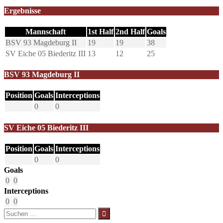
Ergebnisse
Mannschaft
1st Half
2nd Half
Goals
BSV 93 Magdeburg II
19
19
38
SV Eiche 05 Biederitz III
13
12
25
BSV 93 Magdeburg II
Position
Goals
Interceptions
0
0
SV Eiche 05 Biederitz III
Position
Goals
Interceptions
0
0
Goals
0
0
Interceptions
0
0
Suchen
nach: