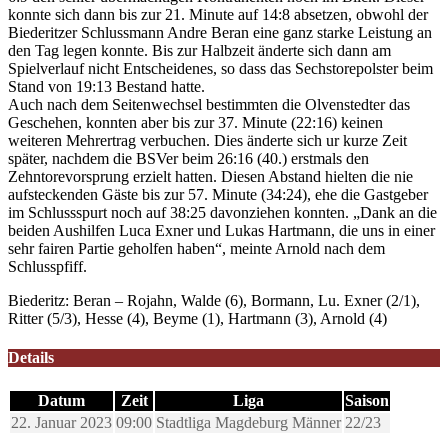
konnte sich dann bis zur 21. Minute auf 14:8 absetzen, obwohl der
Biederitzer Schlussmann Andre Beran eine ganz starke Leistung an
den Tag legen konnte. Bis zur Halbzeit änderte sich dann am
Spielverlauf nicht Entscheidenes, so dass das Sechstorepolster beim
Stand von 19:13 Bestand hatte.
Auch nach dem Seitenwechsel bestimmten die Olvenstedter das
Geschehen, konnten aber bis zur 37. Minute (22:16) keinen
weiteren Mehrertrag verbuchen. Dies änderte sich ur kurze Zeit
später, nachdem die BSVer beim 26:16 (40.) erstmals den
Zehntorevorsprung erzielt hatten. Diesen Abstand hielten die nie
aufsteckenden Gäste bis zur 57. Minute (34:24), ehe die Gastgeber
im Schlussspurt noch auf 38:25 davonziehen konnten. „Dank an die
beiden Aushilfen Luca Exner und Lukas Hartmann, die uns in einer
sehr fairen Partie geholfen haben“, meinte Arnold nach dem
Schlusspfiff.
Biederitz: Beran – Rojahn, Walde (6), Bormann, Lu. Exner (2/1),
Ritter (5/3), Hesse (4), Beyme (1), Hartmann (3), Arnold (4)
Details
Datum
Zeit
Liga
Saison
22. Januar 2023
09:00
Stadtliga Magdeburg Männer
22/23