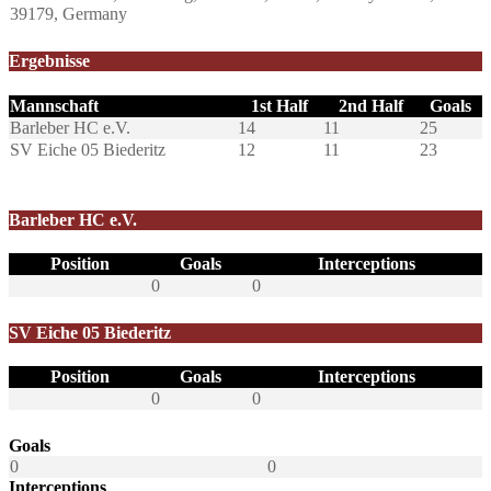
39179, Germany
Ergebnisse
Mannschaft
1st Half
2nd Half
Goals
Barleber HC e.V.
14
11
25
SV Eiche 05 Biederitz
12
11
23
Barleber HC e.V.
Position
Goals
Interceptions
0
0
SV Eiche 05 Biederitz
Position
Goals
Interceptions
0
0
Goals
0
0
Interceptions