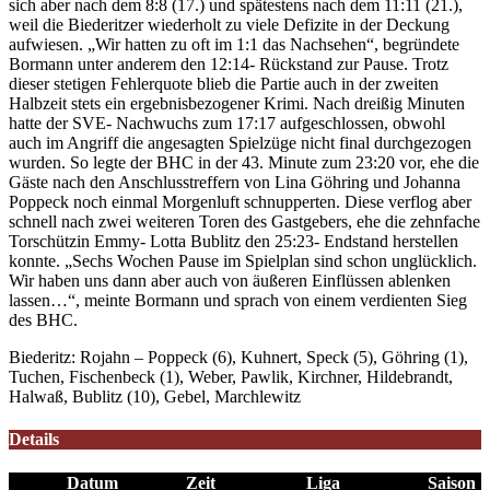
sich aber nach dem 8:8 (17.) und spätestens nach dem 11:11 (21.),
weil die Biederitzer wiederholt zu viele Defizite in der Deckung
aufwiesen. „Wir hatten zu oft im 1:1 das Nachsehen“, begründete
Bormann unter anderem den 12:14- Rückstand zur Pause. Trotz
dieser stetigen Fehlerquote blieb die Partie auch in der zweiten
Halbzeit stets ein ergebnisbezogener Krimi. Nach dreißig Minuten
hatte der SVE- Nachwuchs zum 17:17 aufgeschlossen, obwohl
auch im Angriff die angesagten Spielzüge nicht final durchgezogen
wurden. So legte der BHC in der 43. Minute zum 23:20 vor, ehe die
Gäste nach den Anschlusstreffern von Lina Göhring und Johanna
Poppeck noch einmal Morgenluft schnupperten. Diese verflog aber
schnell nach zwei weiteren Toren des Gastgebers, ehe die zehnfache
Torschützin Emmy- Lotta Bublitz den 25:23- Endstand herstellen
konnte. „Sechs Wochen Pause im Spielplan sind schon unglücklich.
Wir haben uns dann aber auch von äußeren Einflüssen ablenken
lassen…“, meinte Bormann und sprach von einem verdienten Sieg
des BHC.
Biederitz: Rojahn – Poppeck (6), Kuhnert, Speck (5), Göhring (1),
Tuchen, Fischenbeck (1), Weber, Pawlik, Kirchner, Hildebrandt,
Halwaß, Bublitz (10), Gebel, Marchlewitz
Details
Datum
Zeit
Liga
Saison