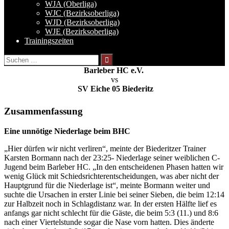
WJA (Oberliga)
WJC (Bezirksoberliga)
WJD (Bezirksoberliga)
WJE (Bezirksoberliga)
Trainingszeiten
Suchen
nach:
Barleber HC e.V.
vs
SV Eiche 05 Biederitz
Zusammenfassung
Eine unnötige Niederlage beim BHC
„Hier dürfen wir nicht verliren“, meinte der Biederitzer Trainer
Karsten Bormann nach der 23:25- Niederlage seiner weiblichen C-
Jugend beim Barleber HC. „In den entscheidenen Phasen hatten wir
wenig Glück mit Schiedsrichterentscheidungen, was aber nicht der
Hauptgrund für die Niederlage ist“, meinte Bormann weiter und
suchte die Ursachen in erster Linie bei seiner Sieben, die beim 12:14
zur Halbzeit noch in Schlagdistanz war. In der ersten Hälfte lief es
anfangs gar nicht schlecht für die Gäste, die beim 5:3 (11.) und 8:6
nach einer Viertelstunde sogar die Nase vorn hatten. Dies änderte