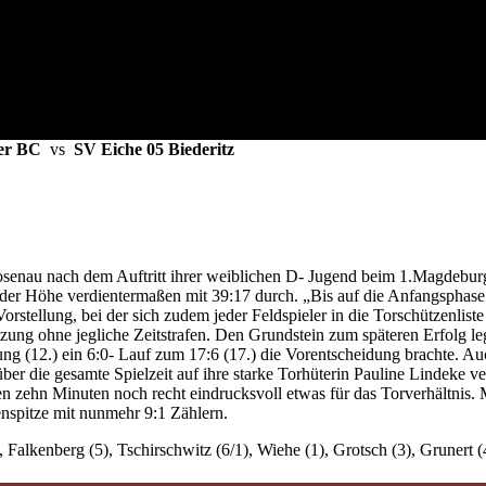
er BC
vs
SV Eiche 05 Biederitz
 Rosenau nach dem Auftritt ihrer weiblichen D- Jugend beim 1.Magdebu
in der Höhe verdientermaßen mit 39:17 durch. „Bis auf die Anfangsphase
rstellung, bei der sich zudem jeder Feldspieler in die Torschützenliste
tzung ohne jegliche Zeitstrafen. Den Grundstein zum späteren Erfolg l
ung (12.) ein 6:0- Lauf zum 17:6 (17.) die Vorentscheidung brachte. Au
er die gesamte Spielzeit auf ihre starke Torhüterin Pauline Lindeke v
len zehn Minuten noch recht eindrucksvoll etwas für das Torverhältnis.
nspitze mit nunmehr 9:1 Zählern.
Falkenberg (5), Tschirschwitz (6/1), Wiehe (1), Grotsch (3), Grunert (