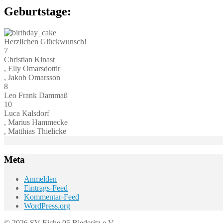
Geburtstage:
Herzlichen Glückwunsch!
7
Christian Kinast
, Elly Omarsdottir
, Jakob Omarsson
8
Leo Frank Dammaß
10
Luca Kalsdorf
, Marius Hammecke
, Matthias Thielicke
Meta
Anmelden
Eintrags-Feed
Kommentar-Feed
WordPress.org
© 2026 SV Eiche 05 Biederitz e.V.