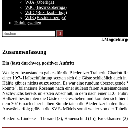
WJA (Oberliga)
WJC (Bezirksoberliga)
WJD (Bezirksoberliga)
WJE (Bezirksoberliga)
Trainingszeiten
Suchen
nach:
1.Magdeburg
Zusammenfassung
Ein (fast) durchweg positiver Auftritt
Wenig zu beanstanden gab es für die Biederitzer Trainerin Charlott
einer 19:7- Halbzeitführung setzten sich die Gäste schließlich auch 
Hälfte gibt es nichts auszusetzen. Es war eine rundum überzeugende Vo
konnte“, bilanzierte Rosenau nach einer äußerst fairen Auseinanderse
Nachwuchs bereits im ersten Abschnitt, in dem nach einer 11:6- Führ
Halbzeit bestimmten die Gäste das Geschehen und konnten sich hier üb
dem 30:16 nach einer halben Stunde taten die Biederitzer in den fina
Auswärtserfolg grüßen die SVE- Mädels somit weiter von der Tabelle
Biederitz: Lindeke – Thorand (3), Hauenschild (15), Brockhausen (2), 