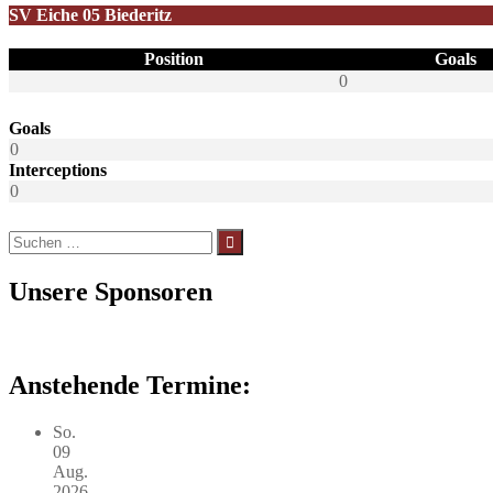
SV Eiche 05 Biederitz
Position
Goals
0
Goals
0
Interceptions
0
Suchen
nach:
Unsere Sponsoren
Anstehende Termine:
So.
09
Aug.
2026