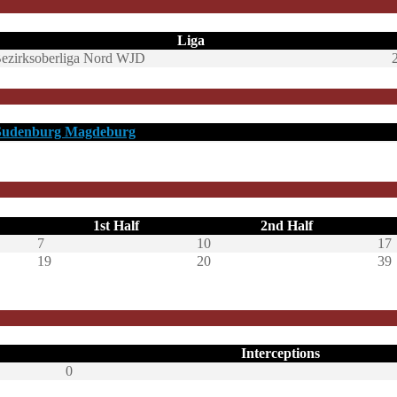
Liga
ezirksoberliga Nord WJD
Sudenburg Magdeburg
1st Half
2nd Half
7
10
17
19
20
39
Interceptions
0