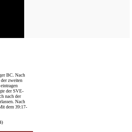
rger BC. Nach
 der zweiten
 eintragen
egte der SVE-
ch nach der
erlassen. Nach
 Mit dem 39:17-
4)