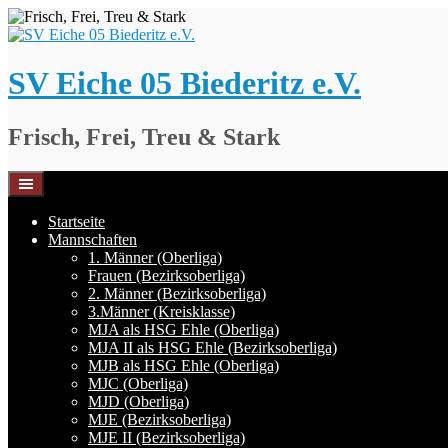
Springe
zum
Inhalt
SV Eiche 05 Biederitz e.V.
Frisch, Frei, Treu & Stark
Startseite
Mannschaften
1. Männer (Oberliga)
Frauen (Bezirksoberliga)
2. Männer (Bezirksoberliga)
3.Männer (Kreisklasse)
MJA als HSG Ehle (Oberliga)
MJA II als HSG Ehle (Bezirksoberliga)
MJB als HSG Ehle (Oberliga)
MJC (Oberliga)
MJD (Oberliga)
MJE (Bezirksoberliga)
MJE II (Bezirksoberliga)