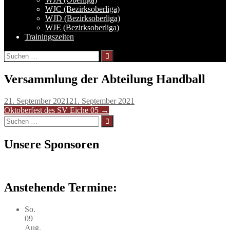
WJC (Bezirksoberliga)
WJD (Bezirksoberliga)
WJE (Bezirksoberliga)
Trainingszeiten
Suchen
nach:
Versammlung der Abteilung Handball
21. September 2021
21. September 2021
Artikel-
Oktoberfest des SV Eiche 05
→
Suchen
Navigation
nach:
Unsere Sponsoren
Anstehende Termine:
So.
09
Aug.