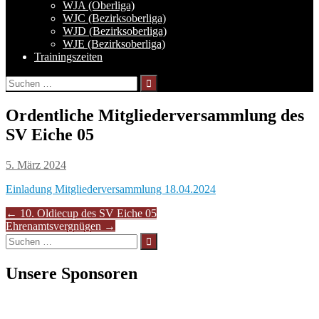
WJA (Oberliga)
WJC (Bezirksoberliga)
WJD (Bezirksoberliga)
WJE (Bezirksoberliga)
Trainingszeiten
Suchen
nach:
Ordentliche Mitgliederversammlung des
SV Eiche 05
5. März 2024
Einladung Mitgliederversammlung 18.04.2024
Artikel-
←
10. Oldiecup des SV Eiche 05
Ehrenamtsvergnügen
→
Navigation
Suchen
nach:
Unsere Sponsoren