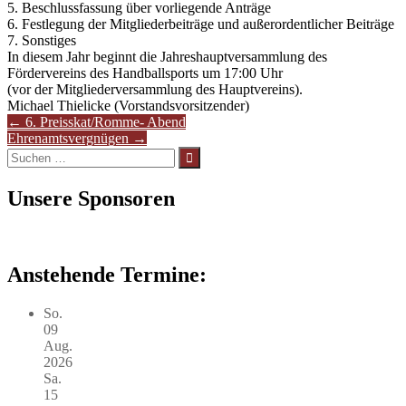
5. Beschlussfassung über vorliegende Anträge
6. Festlegung der Mitgliederbeiträge und außerordentlicher Beiträge
7. Sonstiges
In diesem Jahr beginnt die Jahreshauptversammlung des
Fördervereins des Handballsports um 17:00 Uhr
(vor der Mitgliederversammlung des Hauptvereins).
Michael Thielicke (Vorstandsvorsitzender)
Artikel-
←
6. Preisskat/Romme- Abend
Ehrenamtsvergnügen
→
Navigation
Suchen
nach:
Unsere Sponsoren
Anstehende Termine:
So.
09
Aug.
2026
Sa.
15