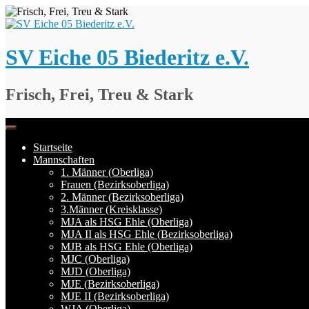
Springe
zum
Inhalt
SV Eiche 05 Biederitz e.V.
Frisch, Frei, Treu & Stark
Startseite
Mannschaften
1. Männer (Oberliga)
Frauen (Bezirksoberliga)
2. Männer (Bezirksoberliga)
3.Männer (Kreisklasse)
MJA als HSG Ehle (Oberliga)
MJA II als HSG Ehle (Bezirksoberliga)
MJB als HSG Ehle (Oberliga)
MJC (Oberliga)
MJD (Oberliga)
MJE (Bezirksoberliga)
MJE II (Bezirksoberliga)
WJA (Oberliga)