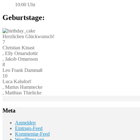
10:00 Uhr
Geburtstage:
Herzlichen Glückwunsch!
7
Christian Kinast
, Elly Omarsdottir
, Jakob Omarsson
8
Leo Frank Dammaß
10
Luca Kalsdorf
, Marius Hammecke
, Matthias Thielicke
Meta
Anmelden
Eintrags-Feed
Kommentar-Feed
WordPress.org