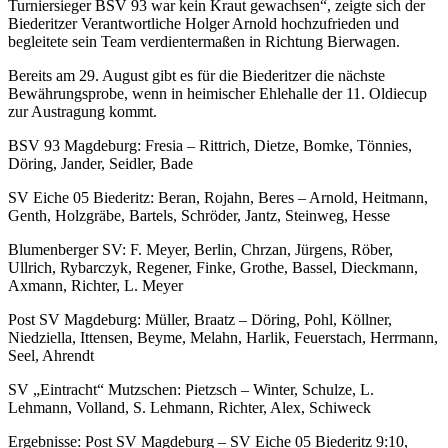
Turniersieger BSV 93 war kein Kraut gewachsen“, zeigte sich der
Biederitzer Verantwortliche Holger Arnold hochzufrieden und
begleitete sein Team verdientermaßen in Richtung Bierwagen.
Bereits am 29. August gibt es für die Biederitzer die nächste
Bewährungsprobe, wenn in heimischer Ehlehalle der 11. Oldiecup
zur Austragung kommt.
BSV 93 Magdeburg: Fresia – Rittrich, Dietze, Bomke, Tönnies,
Döring, Jander, Seidler, Bade
SV Eiche 05 Biederitz: Beran, Rojahn, Beres – Arnold, Heitmann,
Genth, Holzgräbe, Bartels, Schröder, Jantz, Steinweg, Hesse
Blumenberger SV: F. Meyer, Berlin, Chrzan, Jürgens, Röber,
Ullrich, Rybarczyk, Regener, Finke, Grothe, Bassel, Dieckmann,
Axmann, Richter, L. Meyer
Post SV Magdeburg: Müller, Braatz – Döring, Pohl, Köllner,
Niedziella, Ittensen, Beyme, Melahn, Harlik, Feuerstach, Herrmann,
Seel, Ahrendt
SV „Eintracht“ Mutzschen: Pietzsch – Winter, Schulze, L.
Lehmann, Volland, S. Lehmann, Richter, Alex, Schiweck
Ergebnisse: Post SV Magdeburg – SV Eiche 05 Biederitz 9:10,