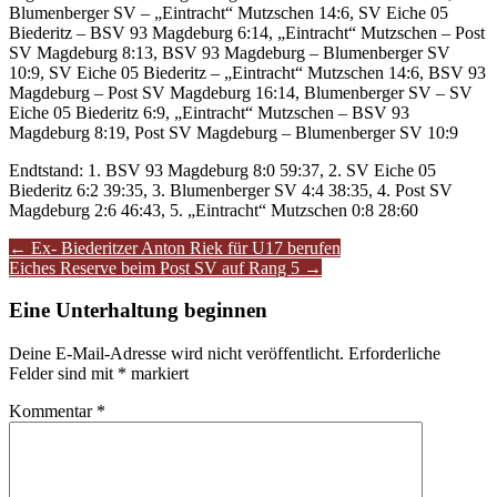
Blumenberger SV – „Eintracht“ Mutzschen 14:6, SV Eiche 05
Biederitz – BSV 93 Magdeburg 6:14, „Eintracht“ Mutzschen – Post
SV Magdeburg 8:13, BSV 93 Magdeburg – Blumenberger SV
10:9, SV Eiche 05 Biederitz – „Eintracht“ Mutzschen 14:6, BSV 93
Magdeburg – Post SV Magdeburg 16:14, Blumenberger SV – SV
Eiche 05 Biederitz 6:9, „Eintracht“ Mutzschen – BSV 93
Magdeburg 8:19, Post SV Magdeburg – Blumenberger SV 10:9
Endtstand: 1. BSV 93 Magdeburg 8:0 59:37, 2. SV Eiche 05
Biederitz 6:2 39:35, 3. Blumenberger SV 4:4 38:35, 4. Post SV
Magdeburg 2:6 46:43, 5. „Eintracht“ Mutzschen 0:8 28:60
Artikel-
←
Ex- Biederitzer Anton Riek für U17 berufen
Eiches Reserve beim Post SV auf Rang 5
→
Navigation
Eine Unterhaltung beginnen
Deine E-Mail-Adresse wird nicht veröffentlicht.
Erforderliche
Felder sind mit
*
markiert
Kommentar
*