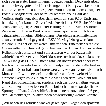
sich aber in erster Linie mit einer überzeugenden Deckungsarbeit
und durchweg guten Torhüterleistungen mit Rang zwei belohnen
konnte. Zum Auftakt kam es gleich zum Duell mit dem Gastgeber
Post SV Magdeburg, der beim 5:9 recht frühzeitig auf der
Verliererstraße war, sich aber dann noch bis zum 9:10- Endstand
herankämpfen konnte. Zuvor bedankte sich der SV Eiche 05 beim
scheidenen (?) Urgestein Dieter Baumgart für die vielen schönen
Zusammentreffen in Punkt- bzw. Turnierspielen in den letzten
Jahrzehnten mit einer Bildercollage. Das gleich anschließend zu
absolvierende Spiel gegen den BSV 93 Magdeburg war dann in
vielerlei Hinsicht ein schweres Unterfangen. Einerseits waren die
Olvenstedter mit Bundesliga- Schiedsrichter Tobias Tönnies in ihren
Reihen noch ausgeruht und zum anderen war der Kader mit
zahlreichen Aktiven vom Kreisklassemeister bestückt. so dass der
14:6- Erfolg des BSV 93 nicht gänzlich überraschend daher kam.
Nach nur einer sehr kurzen Verschnaufpause und dem Wechsel in
die andere Sporthalle am Lorenzweg ging es dann gegen „Eintracht
Mutzschen“, wo in erster Linie die sehr stabile Abwehr viele
einfache Gegenstöße einleitete. So war nach dem 14:6 nicht nur
Rang drei vorzeitig sicher, sondern auch das Torverhältnis wieder
„im Rahmen“. In der letzten Partie bot sich dann sogar der finale
Sprung auf Platz 2, der schließlich mit einem souveränen 9:6 gegen
den Blumenberger SV auch noch bewerkstelligt werden konnte.
„Wir haben uns wirklich wacker geschlagen. Gegen den späteren