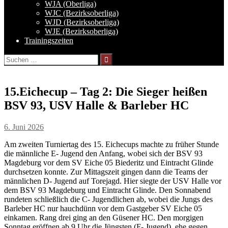
WJA (Oberliga)
WJC (Bezirksoberliga)
WJD (Bezirksoberliga)
WJE (Bezirksoberliga)
Trainingszeiten
Suchen
nach:
15.Eichecup – Tag 2: Die Sieger heißen
BSV 93, USV Halle & Barleber HC
6. Juni 2026
Am zweiten Turniertag des 15. Eichecups machte zu früher Stunde
die männliche E- Jugend den Anfang, wobei sich der BSV 93
Magdeburg vor dem SV Eiche 05 Biederitz und Eintracht Glinde
durchsetzen konnte. Zur Mittagszeit gingen dann die Teams der
männlichen D- Jugend auf Torejagd. Hier siegte der USV Halle vor
dem BSV 93 Magdeburg und Eintracht Glinde. Den Sonnabend
rundeten schließlich die C- Jugendlichen ab, wobei die Jungs des
Barleber HC nur hauchdünn vor dem Gastgeber SV Eiche 05
einkamen. Rang drei ging an den Güsener HC. Den morgigen
Sonntag eröffnen ab 9 Uhr die Jüngsten (F- Jugend), ehe gegen