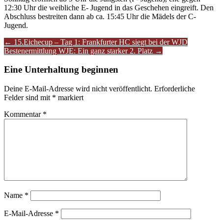
12:30 Uhr die weibliche E- Jugend in das Geschehen eingreift. Den
Abschluss bestreiten dann ab ca. 15:45 Uhr die Mädels der C-
Jugend.
Artikel-
←
15.Eichecup – Tag 1: Frankfurter HC siegt bei der WJD
Bestenermittlung WJE: Ein ganz starker 2. Platz
→
Navigation
Eine Unterhaltung beginnen
Deine E-Mail-Adresse wird nicht veröffentlicht.
Erforderliche
Felder sind mit
*
markiert
Kommentar
*
Name
*
E-Mail-Adresse
*