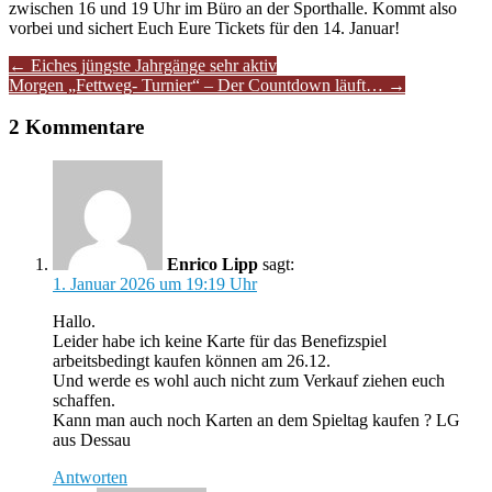
zwischen 16 und 19 Uhr im Büro an der Sporthalle. Kommt also
vorbei und sichert Euch Eure Tickets für den 14. Januar!
Artikel-
←
Eiches jüngste Jahrgänge sehr aktiv
Morgen „Fettweg- Turnier“ – Der Countdown läuft…
→
Navigation
2 Kommentare
Enrico Lipp
sagt:
1. Januar 2026 um 19:19 Uhr
Hallo.
Leider habe ich keine Karte für das Benefizspiel
arbeitsbedingt kaufen können am 26.12.
Und werde es wohl auch nicht zum Verkauf ziehen euch
schaffen.
Kann man auch noch Karten an dem Spieltag kaufen ? LG
aus Dessau
Antworten