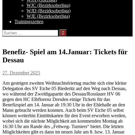
WJC (Bezirksoberliga)
WJD (Bezirksoberliga)
WJE (Bezirksoberliga)
Trainingszeiten
Suchen
nach:
Benefiz- Spiel am 14.Januar: Tickets für
Dessau
27. Dezember 2025
Am gestrigen zweiten Weihnachtsfeiertag machte sich eine kleine
Delegation des SV Eiche 05 Biederitz auf den Weg nach Dessau,
wo während der Zweitligapartie des Dessau/Rosslauer HV 06
gegen den HC Elbflorenz Dresden einige Tickets für das
Benefizspiel am 14. Januar ab 19:30 Uhr in der Ehlehalle an den
Mann gebracht werden konnten. Auch beim SV Eiche 05 selbst
können weiterhin Eintrittskarten für den Event erworben werden,
wobei sich die nächste Möglichkeit am kommenden Montag ab
16:30 Uhr am Rande des „Fettweg- Turniers“ bietet. Die letzten
Möglichkeiten gibt es dann im neuen Jahr am 8. bzw. 13. Januar