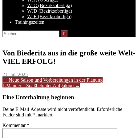
WJC (Bezirksoberliga)
WJD (Bezirksoberliga)
WJE (Bezirksoberliga)
Trainingszeiten
Suchen
nach:
Von Biederitz aus in die große weite Welt-
VIEL ERFOLG!
21. Juli 2025
Artikel-
←
Neue Saison und Vorbereitungen in der Planung
1.Männer – Spaßbetonter Aufgalopp
→
Navigation
Eine Unterhaltung beginnen
Deine E-Mail-Adresse wird nicht veröffentlicht.
Erforderliche
Felder sind mit
*
markiert
Kommentar
*