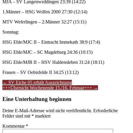
MJA – SV Langenweddingen 23:39 (14:22)
1.Männer – HSG Wolfen 2000 27:30 (12:14)
MTV Weferlingen – 2.Männer 32:27 (15:11)
Sonntag:
HSG Ehle/MJC II – Eintracht Immekath 38:9 (17:4)
HSG Ehle/MJC – SC Magdeburg 24:36 (10:15)
HSG Ehle/MJB II – HSV Haldensleben 31:24 (18:11)
Frauen – SV Oebisfelde II 34:25 (13:12)
Artikel-
←
SV Eiche 05 erhält Auszeichnung
+++Übersicht Wochenende 15./16. Februar+++
→
Navigation
Eine Unterhaltung beginnen
Deine E-Mail-Adresse wird nicht veröffentlicht.
Erforderliche
Felder sind mit
*
markiert
Kommentar
*