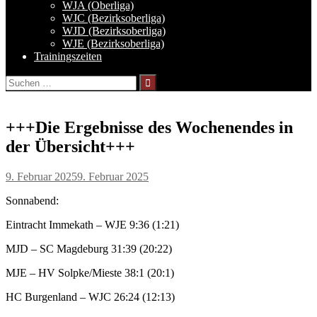
WJA (Oberliga)
WJC (Bezirksoberliga)
WJD (Bezirksoberliga)
WJE (Bezirksoberliga)
Trainingszeiten
Suchen
nach:
+++Die Ergebnisse des Wochenendes in
der Übersicht+++
9. Februar 2025
9. Februar 2025
Sonnabend:
Eintracht Immekath – WJE 9:36 (1:21)
MJD – SC Magdeburg 31:39 (20:22)
MJE – HV Solpke/Mieste 38:1 (20:1)
HC Burgenland – WJC 26:24 (12:13)