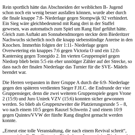
Rein sportlich hätte das Abschneiden der weiblichen B- Jugend
schon noch ein wenig besser ausfallen können, wurde aber durch
die finale knappe 7:8- Niederlage gegen Stompwijk 92 verhindert.
Ein Sieg wäre gleichbedeutend mit Rang drei in der Staffel
gewesen, was automatisch zum Spiel um Rang fünf geführt hätte.
Gleich zum Auftakt am Sonnabendmorgen steckte dem Biederitzer
Nachwuchs sicherlich noch die knapp siebenstündige Anreise in den
Knochen. Immerhin folgten der 1:11- Niederlage gegen
Overwetering ein knappes 7:6 gegen Victoria O und ein 12:0-
Kantersieg gegen Tonegido 2. Im vierten Gruppenspiel gegen
Niedorp blieb beim 5:5 ein eher unnötiger Zähler auf der Strecke, so
dass nach der finalen Niederlage das Turnier für die SVE- Mädels
beendet war.
Die Herren verpassten in ihrer Gruppe A durch die 6:9- Niederlage
gegen den späteren verdienten Sieger F.H.C. die Endrunde der vier
Gruppensieger, denn die zwei weiteren Gruppenspiele gegen Vrone
2 (15:9) und Juro Unirek VZV (15:6) konnten sicher gewonnen
werden. So blieb als Gruppenzweiter die Platzierungsrunde 5 – 8,
wo nach einem 10:5 gegen Rauxel Schwerin 2 und einem 10:9
gegen Quintes/VVW der fünfte Rang dingfest gemacht werden
konnte.
„Erneut eine tolle Veranstaltung, die nach einem Revival schreit“,