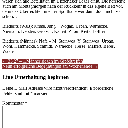
waren sich alle Beteiligten im Biederlager Lager einig. Die herrschte
auch am Montagmorgen nach der Rückkehr in das eigene Bett vor,
denn das Übernachten in einer Sporthalle war dann doch nicht so
schön…
Biederitz (WJB): Kruse, Jung – Wotjak, Urban, Warnecke,
Niemann, Kersten, Grotsch, Kauert, Zhou, Keitz, Löffler
Biederitz (Männer): Nafe – M. Steinweg, Y. Steinweg, Urban,
Wohl, Hammecke, Schmidt, Warnecke, Hesse, Maffert, Beres,
Walde
Artikel-
←
33:27 – 1.Männer siegen im Gipfeltreffen
Neun erfolgreiche Begegnungen am Wochenende
→
Navigation
Eine Unterhaltung beginnen
Deine E-Mail-Adresse wird nicht veröffentlicht.
Erforderliche
Felder sind mit
*
markiert
Kommentar
*