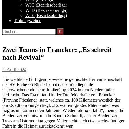
WJC (Bezirksoberliga)
WJD (Bezirksoberliga)
WJE (Bezirksoberliga)
Trainingszeiten
Suchen
nach:
Zwei Teams in Franeker: „Es schreit
nach Revival“
2. April 2024
Die weibliche B- Jugend sowie eine gemischte Herrenmannschaft
des SV Eiche 05 Biederitz hat das zurückliegende
Osterwochenende beim JupiterCup 2024 in den Niederlanden
verbracht. Das Event fand in der Dreifelderhalle von Franeker
(Provinz Friesland) statt, welches ca. 100 Kilometer westlich der
Großstadt Groningen liegt. „Es war ein großes Miteinander, was
fraglos im kommenden Jahr eine Wiederholung erfährt“, meinte die
Biederitzer Verantwortliche Sandra Schmidt, als der Biederitzer
Tross am Ostermontag gegen Mitternacht nach etwa sechsstündiger
Fahrt in die Heimat zurückgekehrt war.